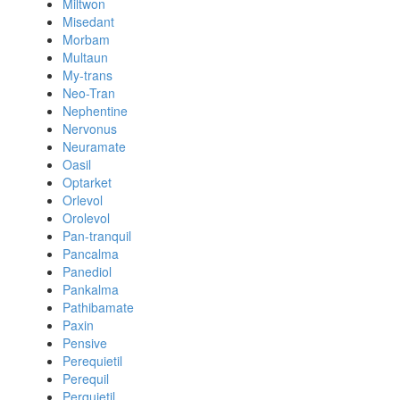
Miltwon
Misedant
Morbam
Multaun
My-trans
Neo-Tran
Nephentine
Nervonus
Neuramate
Oasil
Optarket
Orlevol
Orolevol
Pan-tranquil
Pancalma
Panediol
Pankalma
Pathibamate
Paxin
Pensive
Perequietil
Perequil
Perquietil