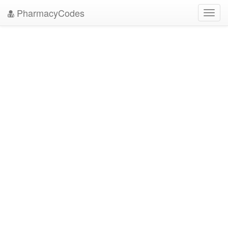
PharmacyCodes
Toggl
navig