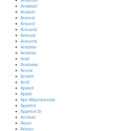
Anatimon
Andaksin
Andaxin
Aneural
Aneurol
Aneusral
Aneuxal
Aneuxral
Ansiatan
Ansietan
Ansil
Ansiowas
Anural
Anxietil
Anzil
Apascil
Apasil
Apo-Meprobamate
Appetrol
Appetrol-Sr
Arcoban
Arpon
Artolon