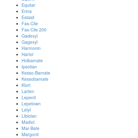
Equitar
Erina
Estasil
Fas-Cile
Fas-Cile 200
Gadexyl
Gagexyl
Harmonin
Hartol
Holbamate
Ipsotian
Kesso-Bamate
Kessobamate
Klort
Larten
Lepenil
Lepetown
Letyl
Libiolan
Madiol
Mar-Bate
Margonil