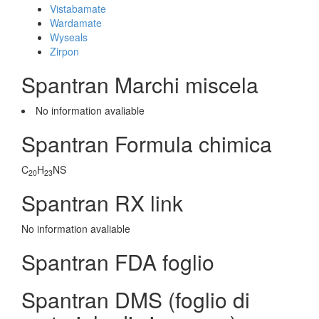
Vistabamate
Wardamate
Wyseals
Zirpon
Spantran Marchi miscela
No information avaliable
Spantran Formula chimica
C
H
NS
20
23
Spantran RX link
No information avaliable
Spantran FDA foglio
Spantran DMS (foglio di