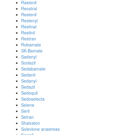
Rastenil
Reostral
Restenil
Restenyl
Restinal
Restinil
Restran
Robamate
SK-Bamate
Sadanyl
Scolazil
Sedabamate
Sedanil
Sedanyl
Sedazil
Sedoquil
Sedoselecta
Selene
Seril
Setran
Shalvaton
Solevione anastress