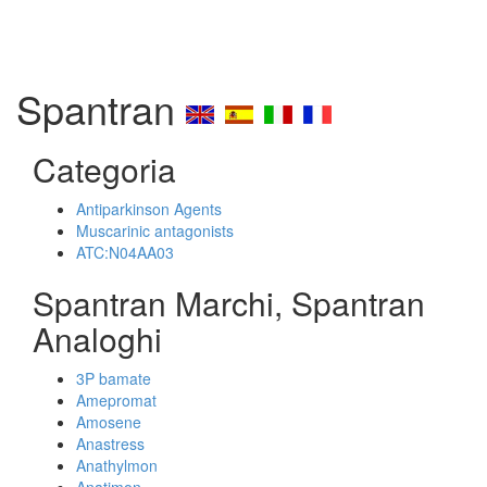
Spantran
Categoria
Antiparkinson Agents
Muscarinic antagonists
ATC:N04AA03
Spantran Marchi, Spantran
Analoghi
3P bamate
Amepromat
Amosene
Anastress
Anathylmon