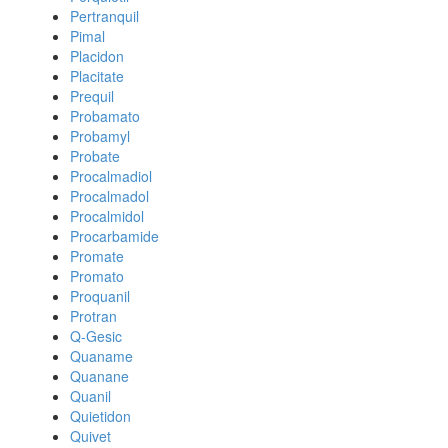
Pertranquil
Pimal
Placidon
Placitate
Prequil
Probamato
Probamyl
Probate
Procalmadiol
Procalmadol
Procalmidol
Procarbamide
Promate
Promato
Proquanil
Protran
Q-Gesic
Quaname
Quanane
Quanil
Quietidon
Quivet