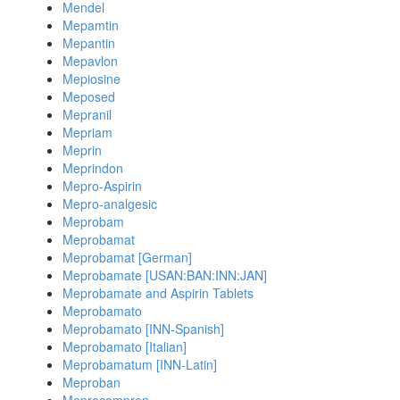
Mendel
Mepamtin
Mepantin
Mepavlon
Mepiosine
Meposed
Mepranil
Mepriam
Meprin
Meprindon
Mepro-Aspirin
Mepro-analgesic
Meprobam
Meprobamat
Meprobamat [German]
Meprobamate [USAN:BAN:INN:JAN]
Meprobamate and Aspirin Tablets
Meprobamato
Meprobamato [INN-Spanish]
Meprobamato [Italian]
Meprobamatum [INN-Latin]
Meproban