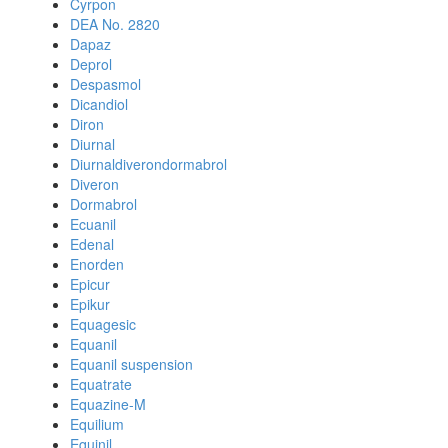
Cyrpon
DEA No. 2820
Dapaz
Deprol
Despasmol
Dicandiol
Diron
Diurnal
Diurnaldiverondormabrol
Diveron
Dormabrol
Ecuanil
Edenal
Enorden
Epicur
Epikur
Equagesic
Equanil
Equanil suspension
Equatrate
Equazine-M
Equilium
Equinil