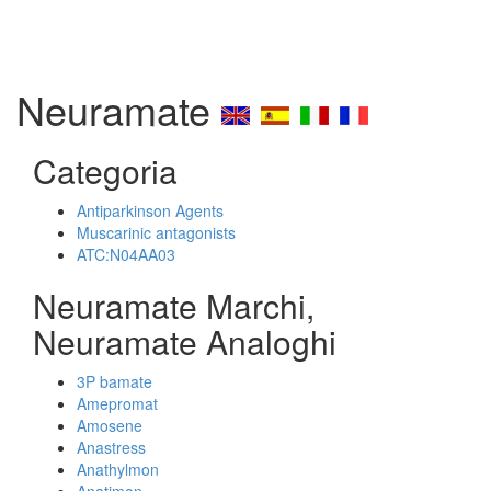
Neuramate
Categoria
Antiparkinson Agents
Muscarinic antagonists
ATC:N04AA03
Neuramate Marchi,
Neuramate Analoghi
3P bamate
Amepromat
Amosene
Anastress
Anathylmon