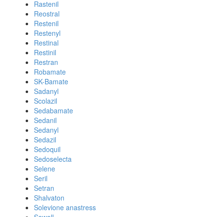
Rastenil
Reostral
Restenil
Restenyl
Restinal
Restinil
Restran
Robamate
SK-Bamate
Sadanyl
Scolazil
Sedabamate
Sedanil
Sedanyl
Sedazil
Sedoquil
Sedoselecta
Selene
Seril
Setran
Shalvaton
Solevione anastress