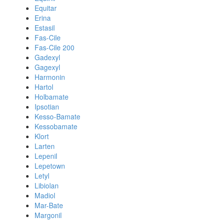
Equitar
Erina
Estasil
Fas-Cile
Fas-Cile 200
Gadexyl
Gagexyl
Harmonin
Hartol
Holbamate
Ipsotian
Kesso-Bamate
Kessobamate
Klort
Larten
Lepenil
Lepetown
Letyl
Libiolan
Madiol
Mar-Bate
Margonil