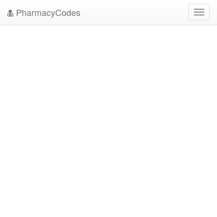
PharmacyCodes
Toggl
navig