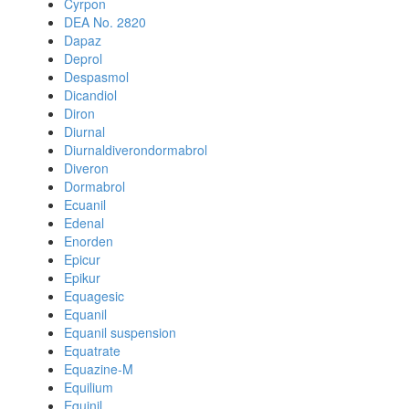
Cyrpon
DEA No. 2820
Dapaz
Deprol
Despasmol
Dicandiol
Diron
Diurnal
Diurnaldiverondormabrol
Diveron
Dormabrol
Ecuanil
Edenal
Enorden
Epicur
Epikur
Equagesic
Equanil
Equanil suspension
Equatrate
Equazine-M
Equilium
Equinil