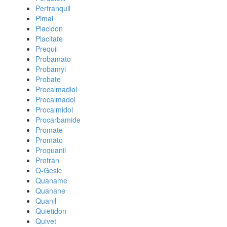
Pertranquil
Pimal
Placidon
Placitate
Prequil
Probamato
Probamyl
Probate
Procalmadiol
Procalmadol
Procalmidol
Procarbamide
Promate
Promato
Proquanil
Protran
Q-Gesic
Quaname
Quanane
Quanil
Quietidon
Quivet