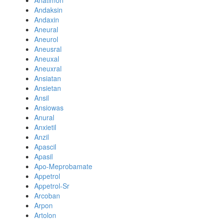
Anatimon
Andaksin
Andaxin
Aneural
Aneurol
Aneusral
Aneuxal
Aneuxral
Ansiatan
Ansietan
Ansil
Ansiowas
Anural
Anxietil
Anzil
Apascil
Apasil
Apo-Meprobamate
Appetrol
Appetrol-Sr
Arcoban
Arpon
Artolon