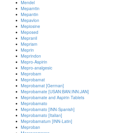
Mendel
Mepamtin
Mepantin
Mepavlon
Mepiosine
Meposed
Mepranil
Mepriam
Meprin
Meprindon
Mepro-Aspirin
Mepro-analgesic
Meprobam
Meprobamat
Meprobamat [German]
Meprobamate [USAN:BAN:INN:JAN]
Meprobamate and Aspirin Tablets
Meprobamato
Meprobamato [INN-Spanish]
Meprobamato [Italian]
Meprobamatum [INN-Latin]
Meproban