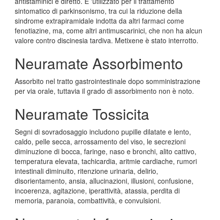
antistaminici e diretto. E 'utilizzato per il trattamento
sintomatico di parkinsonismo, tra cui la riduzione della
sindrome extrapiramidale indotta da altri farmaci come
fenotiazine, ma, come altri antimuscarinici, che non ha alcun
valore contro discinesia tardiva. Metixene è stato interrotto.
Neuramate Assorbimento
Assorbito nel tratto gastrointestinale dopo somministrazione
per via orale, tuttavia il grado di assorbimento non è noto.
Neuramate Tossicita
Segni di sovradosaggio includono pupille dilatate e lento,
caldo, pelle secca, arrossamento del viso, le secrezioni
diminuzione di bocca, faringe, naso e bronchi, alito cattivo,
temperatura elevata, tachicardia, aritmie cardiache, rumori
intestinali diminuito, ritenzione urinaria, delirio,
disorientamento, ansia, allucinazioni, illusioni, confusione,
incoerenza, agitazione, iperattività, atassia, perdita di
memoria, paranoia, combattività, e convulsioni.