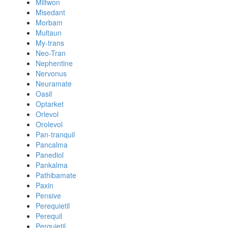
Miltwon
Misedant
Morbam
Multaun
My-trans
Neo-Tran
Nephentine
Nervonus
Neuramate
Oasil
Optarket
Orlevol
Orolevol
Pan-tranquil
Pancalma
Panediol
Pankalma
Pathibamate
Paxin
Pensive
Perequietil
Perequil
Perquietil