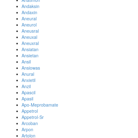
Anatimon
Andaksin
Andaxin
Aneural
Aneurol
Aneusral
Aneuxal
Aneuxral
Ansiatan
Ansietan
Ansil
Ansiowas
Anural
Anxietil
Anzil
Apascil
Apasil
Apo-Meprobamate
Appetrol
Appetrol-Sr
Arcoban
Arpon
Artolon