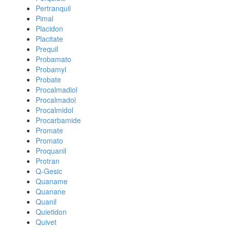
Pertranquil
Pimal
Placidon
Placitate
Prequil
Probamato
Probamyl
Probate
Procalmadiol
Procalmadol
Procalmidol
Procarbamide
Promate
Promato
Proquanil
Protran
Q-Gesic
Quaname
Quanane
Quanil
Quietidon
Quivet