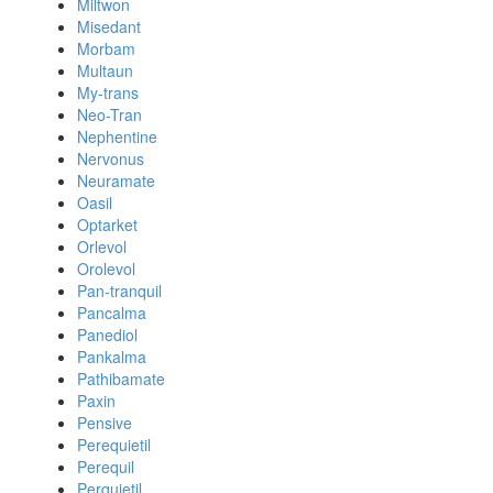
Miltwon
Misedant
Morbam
Multaun
My-trans
Neo-Tran
Nephentine
Nervonus
Neuramate
Oasil
Optarket
Orlevol
Orolevol
Pan-tranquil
Pancalma
Panediol
Pankalma
Pathibamate
Paxin
Pensive
Perequietil
Perequil
Perquietil