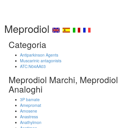
Meprodiol
Categoria
Antiparkinson Agents
Muscarinic antagonists
ATC:N04AA03
Meprodiol Marchi, Meprodiol
Analoghi
3P bamate
Amepromat
Amosene
Anastress
Anathylmon