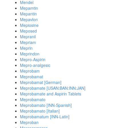
Mendel
Mepamtin
Mepantin
Mepavlon
Mepiosine
Meposed
Mepranil
Mepriam
Meprin
Meprindon
Mepro-Aspirin
Mepro-analgesic
Meprobam
Meprobamat
Meprobamat [German]
Meprobamate [USAN:BAN:INN:JAN]
Meprobamate and Aspirin Tablets
Meprobamato
Meprobamato [INN-Spanish]
Meprobamato [Italian]
Meprobamatum [INN-Latin]
Meproban