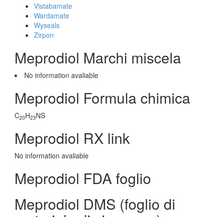
Vistabamate
Wardamate
Wyseals
Zirpon
Meprodiol Marchi miscela
No information avaliable
Meprodiol Formula chimica
C
H
NS
20
23
Meprodiol RX link
No information avaliable
Meprodiol FDA foglio
Meprodiol DMS (foglio di