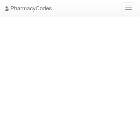
PharmacyCodes
Toggl
navig