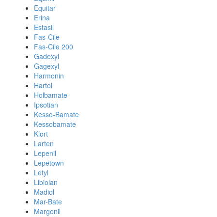
Equitar
Erina
Estasil
Fas-Cile
Fas-Cile 200
Gadexyl
Gagexyl
Harmonin
Hartol
Holbamate
Ipsotian
Kesso-Bamate
Kessobamate
Klort
Larten
Lepenil
Lepetown
Letyl
Libiolan
Madiol
Mar-Bate
Margonil