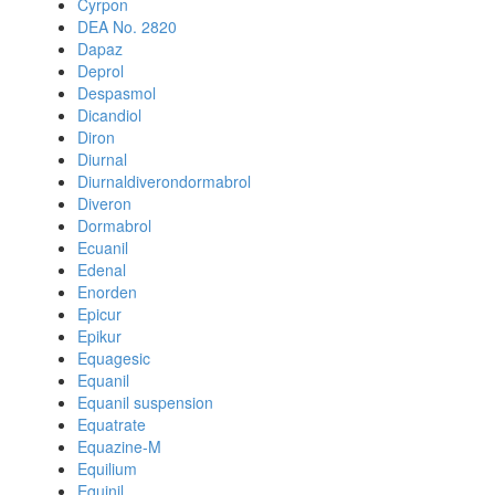
Cyrpon
DEA No. 2820
Dapaz
Deprol
Despasmol
Dicandiol
Diron
Diurnal
Diurnaldiverondormabrol
Diveron
Dormabrol
Ecuanil
Edenal
Enorden
Epicur
Epikur
Equagesic
Equanil
Equanil suspension
Equatrate
Equazine-M
Equilium
Equinil