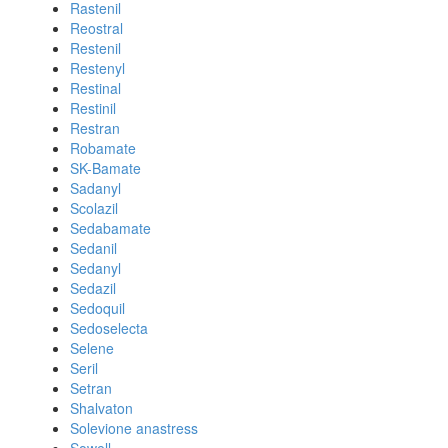
Rastenil
Reostral
Restenil
Restenyl
Restinal
Restinil
Restran
Robamate
SK-Bamate
Sadanyl
Scolazil
Sedabamate
Sedanil
Sedanyl
Sedazil
Sedoquil
Sedoselecta
Selene
Seril
Setran
Shalvaton
Solevione anastress