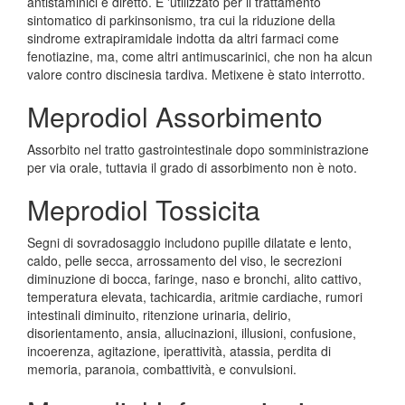
antistaminici e diretto. E 'utilizzato per il trattamento
sintomatico di parkinsonismo, tra cui la riduzione della
sindrome extrapiramidale indotta da altri farmaci come
fenotiazine, ma, come altri antimuscarinici, che non ha alcun
valore contro discinesia tardiva. Metixene è stato interrotto.
Meprodiol Assorbimento
Assorbito nel tratto gastrointestinale dopo somministrazione
per via orale, tuttavia il grado di assorbimento non è noto.
Meprodiol Tossicita
Segni di sovradosaggio includono pupille dilatate e lento,
caldo, pelle secca, arrossamento del viso, le secrezioni
diminuzione di bocca, faringe, naso e bronchi, alito cattivo,
temperatura elevata, tachicardia, aritmie cardiache, rumori
intestinali diminuito, ritenzione urinaria, delirio,
disorientamento, ansia, allucinazioni, illusioni, confusione,
incoerenza, agitazione, iperattività, atassia, perdita di
memoria, paranoia, combattività, e convulsioni.