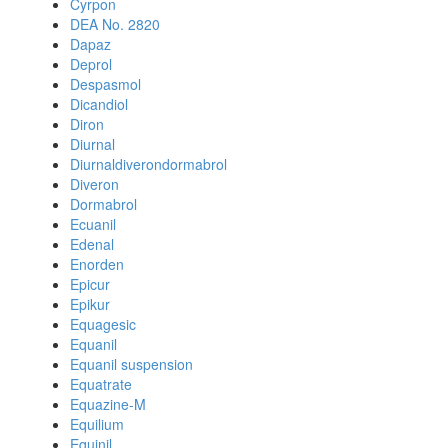
Cyrpon
DEA No. 2820
Dapaz
Deprol
Despasmol
Dicandiol
Diron
Diurnal
Diurnaldiverondormabrol
Diveron
Dormabrol
Ecuanil
Edenal
Enorden
Epicur
Epikur
Equagesic
Equanil
Equanil suspension
Equatrate
Equazine-M
Equilium
Equinil