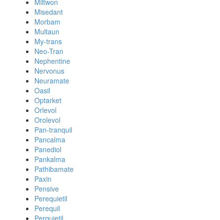
Miltwon
Misedant
Morbam
Multaun
My-trans
Neo-Tran
Nephentine
Nervonus
Neuramate
Oasil
Optarket
Orlevol
Orolevol
Pan-tranquil
Pancalma
Panediol
Pankalma
Pathibamate
Paxin
Pensive
Perequietil
Perequil
Perquietil