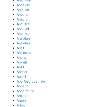
Anatimon
Andaksin
Andaxin
Aneural
Aneurol
Aneusral
Aneuxal
Aneuxral
Ansiatan
Ansietan
Ansil
Ansiowas
Anural
Anxietil
Anzil
Apascil
Apasil
Apo-Meprobamate
Appetrol
Appetrol-Sr
Arcoban
Arpon
Artolon