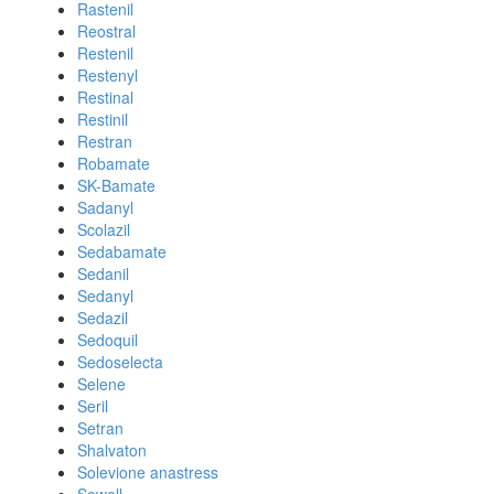
Rastenil
Reostral
Restenil
Restenyl
Restinal
Restinil
Restran
Robamate
SK-Bamate
Sadanyl
Scolazil
Sedabamate
Sedanil
Sedanyl
Sedazil
Sedoquil
Sedoselecta
Selene
Seril
Setran
Shalvaton
Solevione anastress