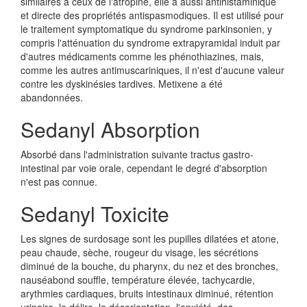
similaires à ceux de l'atropine, elle a aussi antihistaminique
et directe des propriétés antispasmodiques. Il est utilisé pour
le traitement symptomatique du syndrome parkinsonien, y
compris l'atténuation du syndrome extrapyramidal induit par
d'autres médicaments comme les phénothiazines, mais,
comme les autres antimuscariniques, il n'est d'aucune valeur
contre les dyskinésies tardives. Metixene a été
abandonnées.
Sedanyl Absorption
Absorbé dans l'administration suivante tractus gastro-
intestinal par voie orale, cependant le degré d'absorption
n'est pas connue.
Sedanyl Toxicite
Les signes de surdosage sont les pupilles dilatées et atone,
peau chaude, sèche, rougeur du visage, les sécrétions
diminué de la bouche, du pharynx, du nez et des bronches,
nauséabond souffle, température élevée, tachycardie,
arythmies cardiaques, bruits intestinaux diminué, rétention