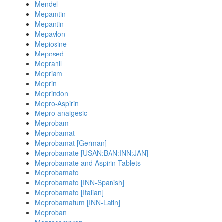
Mendel
Mepamtin
Mepantin
Mepavlon
Mepiosine
Meposed
Mepranil
Mepriam
Meprin
Meprindon
Mepro-Aspirin
Mepro-analgesic
Meprobam
Meprobamat
Meprobamat [German]
Meprobamate [USAN:BAN:INN:JAN]
Meprobamate and Aspirin Tablets
Meprobamato
Meprobamato [INN-Spanish]
Meprobamato [Italian]
Meprobamatum [INN-Latin]
Meproban