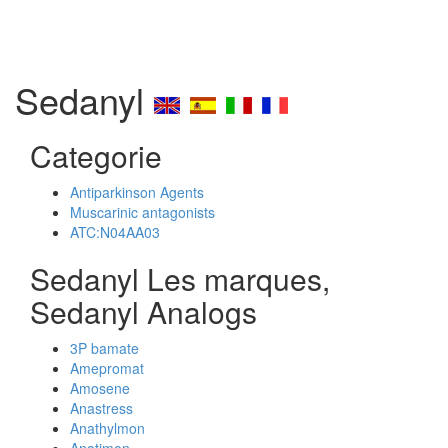
Sedanyl
Categorie
Antiparkinson Agents
Muscarinic antagonists
ATC:N04AA03
Sedanyl Les marques,
Sedanyl Analogs
3P bamate
Amepromat
Amosene
Anastress
Anathylmon