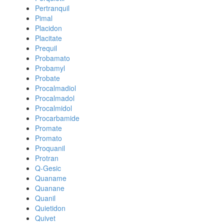
Pertranquil
Pimal
Placidon
Placitate
Prequil
Probamato
Probamyl
Probate
Procalmadiol
Procalmadol
Procalmidol
Procarbamide
Promate
Promato
Proquanil
Protran
Q-Gesic
Quaname
Quanane
Quanil
Quietidon
Quivet