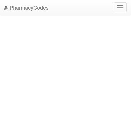
PharmacyCodes
Toggl
navig