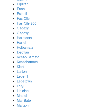
Equitar
Erina
Estasil
Fas-Cile
Fas-Cile 200
Gadexyl
Gagexyl
Harmonin
Hartol
Holbamate
Ipsotian
Kesso-Bamate
Kessobamate
Klort
Larten
Lepenil
Lepetown
Letyl
Libiolan
Madiol
Mar-Bate
Margonil