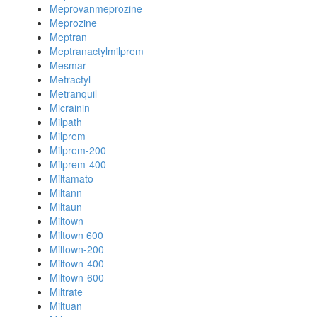
Meprovanmeprozine
Meprozine
Meptran
Meptranactylmilprem
Mesmar
Metractyl
Metranquil
Micrainin
Milpath
Milprem
Milprem-200
Milprem-400
Miltamato
Miltann
Miltaun
Miltown
Miltown 600
Miltown-200
Miltown-400
Miltown-600
Miltrate
Miltuan