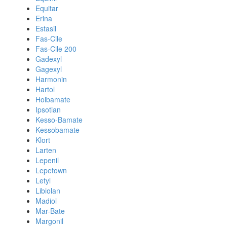
Equitar
Erina
Estasil
Fas-Cile
Fas-Cile 200
Gadexyl
Gagexyl
Harmonin
Hartol
Holbamate
Ipsotian
Kesso-Bamate
Kessobamate
Klort
Larten
Lepenil
Lepetown
Letyl
Libiolan
Madiol
Mar-Bate
Margonil