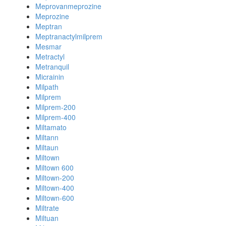
Meprovanmeprozine
Meprozine
Meptran
Meptranactylmilprem
Mesmar
Metractyl
Metranquil
Micrainin
Milpath
Milprem
Milprem-200
Milprem-400
Miltamato
Miltann
Miltaun
Miltown
Miltown 600
Miltown-200
Miltown-400
Miltown-600
Miltrate
Miltuan