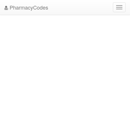
PharmacyCodes
Toggl
navig