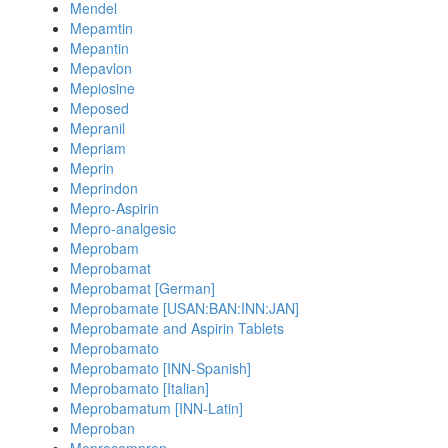
Mendel
Mepamtin
Mepantin
Mepavlon
Mepiosine
Meposed
Mepranil
Mepriam
Meprin
Meprindon
Mepro-Aspirin
Mepro-analgesic
Meprobam
Meprobamat
Meprobamat [German]
Meprobamate [USAN:BAN:INN:JAN]
Meprobamate and Aspirin Tablets
Meprobamato
Meprobamato [INN-Spanish]
Meprobamato [Italian]
Meprobamatum [INN-Latin]
Meproban