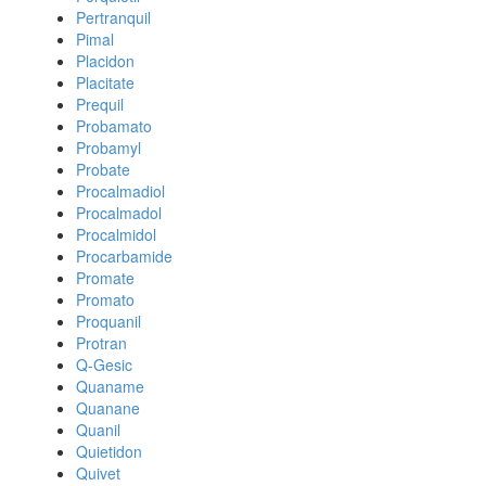
Pertranquil
Pimal
Placidon
Placitate
Prequil
Probamato
Probamyl
Probate
Procalmadiol
Procalmadol
Procalmidol
Procarbamide
Promate
Promato
Proquanil
Protran
Q-Gesic
Quaname
Quanane
Quanil
Quietidon
Quivet