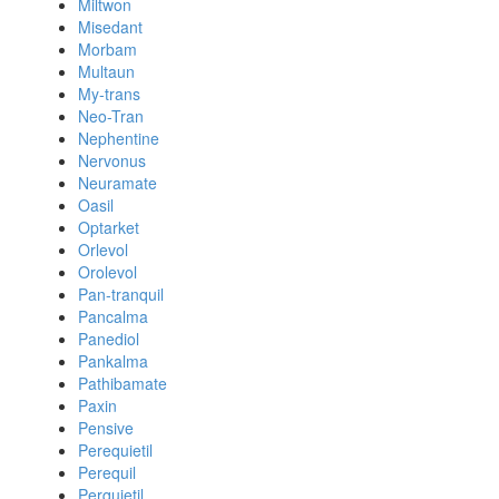
Miltwon
Misedant
Morbam
Multaun
My-trans
Neo-Tran
Nephentine
Nervonus
Neuramate
Oasil
Optarket
Orlevol
Orolevol
Pan-tranquil
Pancalma
Panediol
Pankalma
Pathibamate
Paxin
Pensive
Perequietil
Perequil
Perquietil