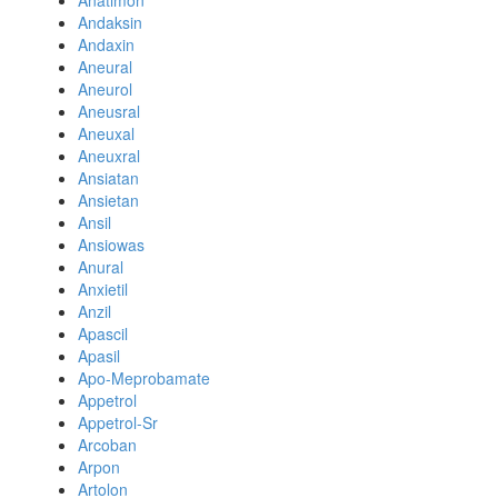
Anatimon
Andaksin
Andaxin
Aneural
Aneurol
Aneusral
Aneuxal
Aneuxral
Ansiatan
Ansietan
Ansil
Ansiowas
Anural
Anxietil
Anzil
Apascil
Apasil
Apo-Meprobamate
Appetrol
Appetrol-Sr
Arcoban
Arpon
Artolon