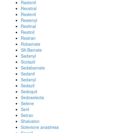
Rastenil
Reostral
Restenil
Restenyl
Restinal
Restinil
Restran
Robamate
SK-Bamate
Sadanyl
Scolazil
Sedabamate
Sedanil
Sedanyl
Sedazil
Sedoquil
Sedoselecta
Selene
Seril
Setran
Shalvaton
Solevione anastress