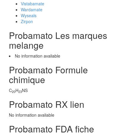
Vistabamate
Wardamate
Wyseals
Zirpon
Probamato Les marques
melange
No information avaliable
Probamato Formule
chimique
C
H
NS
20
23
Probamato RX lien
No information avaliable
Probamato FDA fiche