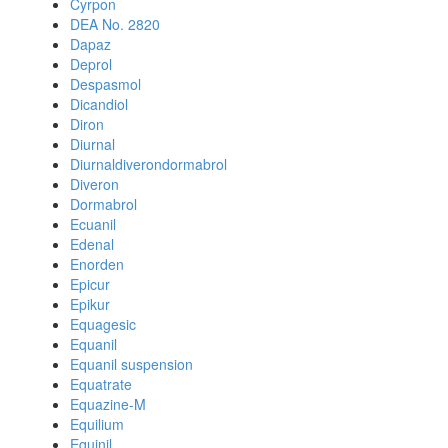
Cyrpon
DEA No. 2820
Dapaz
Deprol
Despasmol
Dicandiol
Diron
Diurnal
Diurnaldiverondormabrol
Diveron
Dormabrol
Ecuanil
Edenal
Enorden
Epicur
Epikur
Equagesic
Equanil
Equanil suspension
Equatrate
Equazine-M
Equilium
Equinil