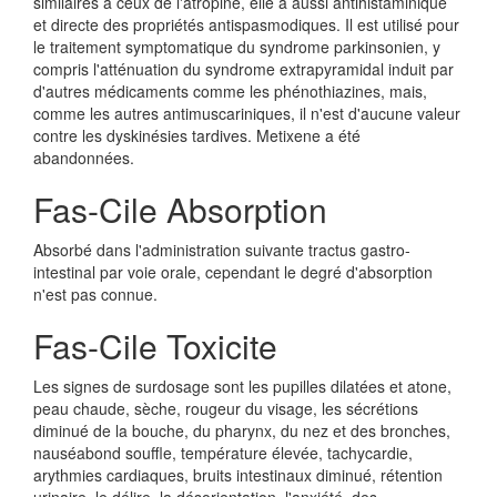
similaires à ceux de l'atropine, elle a aussi antihistaminique
et directe des propriétés antispasmodiques. Il est utilisé pour
le traitement symptomatique du syndrome parkinsonien, y
compris l'atténuation du syndrome extrapyramidal induit par
d'autres médicaments comme les phénothiazines, mais,
comme les autres antimuscariniques, il n'est d'aucune valeur
contre les dyskinésies tardives. Metixene a été
abandonnées.
Fas-Cile Absorption
Absorbé dans l'administration suivante tractus gastro-
intestinal par voie orale, cependant le degré d'absorption
n'est pas connue.
Fas-Cile Toxicite
Les signes de surdosage sont les pupilles dilatées et atone,
peau chaude, sèche, rougeur du visage, les sécrétions
diminué de la bouche, du pharynx, du nez et des bronches,
nauséabond souffle, température élevée, tachycardie,
arythmies cardiaques, bruits intestinaux diminué, rétention