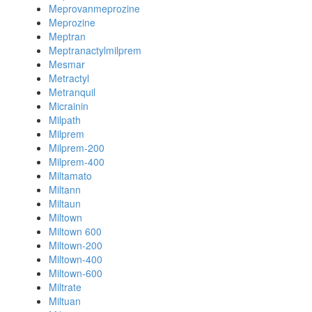
Meprovanmeprozine
Meprozine
Meptran
Meptranactylmilprem
Mesmar
Metractyl
Metranquil
Micrainin
Milpath
Milprem
Milprem-200
Milprem-400
Miltamato
Miltann
Miltaun
Miltown
Miltown 600
Miltown-200
Miltown-400
Miltown-600
Miltrate
Miltuan