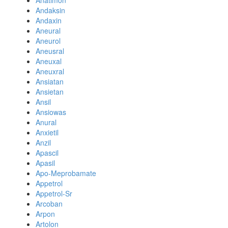
Anatimon
Andaksin
Andaxin
Aneural
Aneurol
Aneusral
Aneuxal
Aneuxral
Ansiatan
Ansietan
Ansil
Ansiowas
Anural
Anxietil
Anzil
Apascil
Apasil
Apo-Meprobamate
Appetrol
Appetrol-Sr
Arcoban
Arpon
Artolon