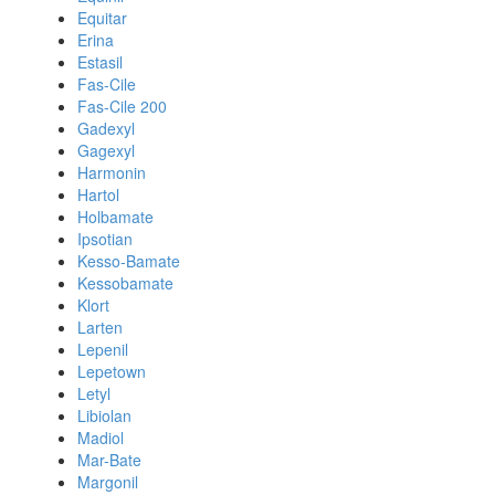
Equitar
Erina
Estasil
Fas-Cile
Fas-Cile 200
Gadexyl
Gagexyl
Harmonin
Hartol
Holbamate
Ipsotian
Kesso-Bamate
Kessobamate
Klort
Larten
Lepenil
Lepetown
Letyl
Libiolan
Madiol
Mar-Bate
Margonil