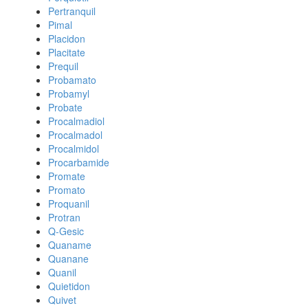
Pertranquil
Pimal
Placidon
Placitate
Prequil
Probamato
Probamyl
Probate
Procalmadiol
Procalmadol
Procalmidol
Procarbamide
Promate
Promato
Proquanil
Protran
Q-Gesic
Quaname
Quanane
Quanil
Quietidon
Quivet