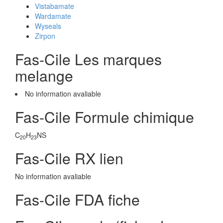
Vistabamate
Wardamate
Wyseals
Zirpon
Fas-Cile Les marques
melange
No information avaliable
Fas-Cile Formule chimique
C
H
NS
20
23
Fas-Cile RX lien
No information avaliable
Fas-Cile FDA fiche