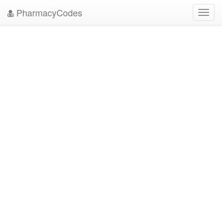
PharmacyCodes
Toggl
navig