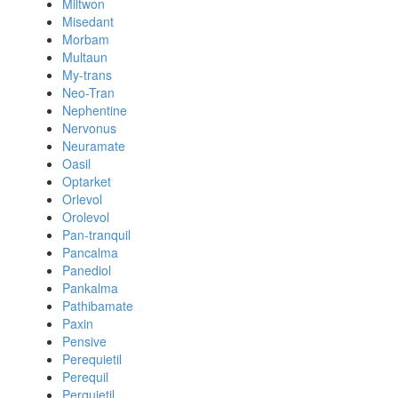
Miltwon
Misedant
Morbam
Multaun
My-trans
Neo-Tran
Nephentine
Nervonus
Neuramate
Oasil
Optarket
Orlevol
Orolevol
Pan-tranquil
Pancalma
Panediol
Pankalma
Pathibamate
Paxin
Pensive
Perequietil
Perequil
Perquietil