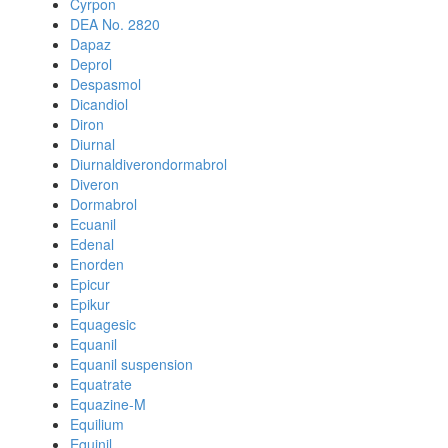
Cyrpon
DEA No. 2820
Dapaz
Deprol
Despasmol
Dicandiol
Diron
Diurnal
Diurnaldiverondormabrol
Diveron
Dormabrol
Ecuanil
Edenal
Enorden
Epicur
Epikur
Equagesic
Equanil
Equanil suspension
Equatrate
Equazine-M
Equilium
Equinil