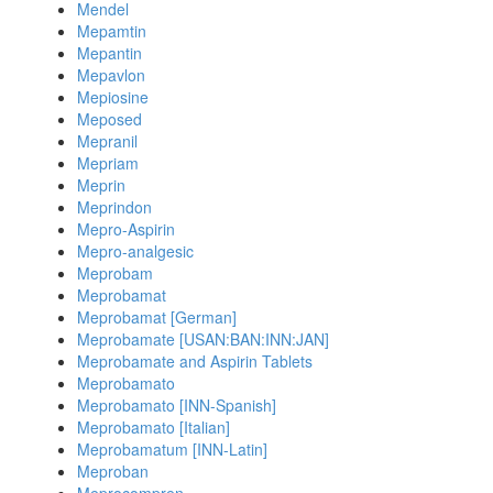
Mendel
Mepamtin
Mepantin
Mepavlon
Mepiosine
Meposed
Mepranil
Mepriam
Meprin
Meprindon
Mepro-Aspirin
Mepro-analgesic
Meprobam
Meprobamat
Meprobamat [German]
Meprobamate [USAN:BAN:INN:JAN]
Meprobamate and Aspirin Tablets
Meprobamato
Meprobamato [INN-Spanish]
Meprobamato [Italian]
Meprobamatum [INN-Latin]
Meproban