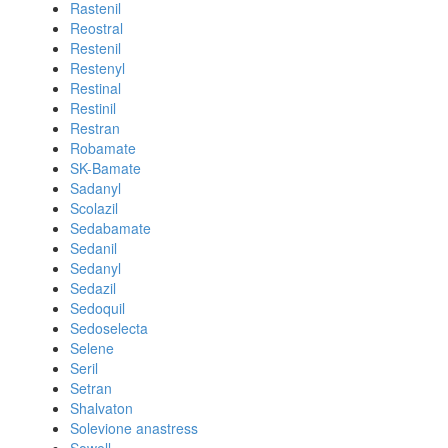
Rastenil
Reostral
Restenil
Restenyl
Restinal
Restinil
Restran
Robamate
SK-Bamate
Sadanyl
Scolazil
Sedabamate
Sedanil
Sedanyl
Sedazil
Sedoquil
Sedoselecta
Selene
Seril
Setran
Shalvaton
Solevione anastress