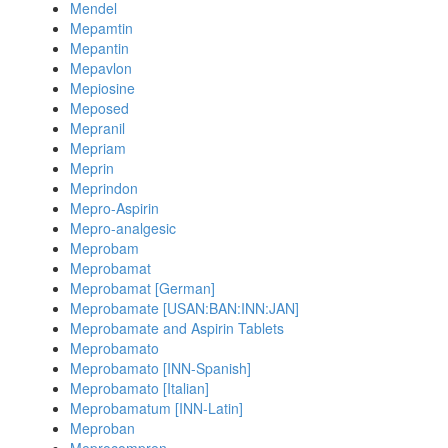
Mendel
Mepamtin
Mepantin
Mepavlon
Mepiosine
Meposed
Mepranil
Mepriam
Meprin
Meprindon
Mepro-Aspirin
Mepro-analgesic
Meprobam
Meprobamat
Meprobamat [German]
Meprobamate [USAN:BAN:INN:JAN]
Meprobamate and Aspirin Tablets
Meprobamato
Meprobamato [INN-Spanish]
Meprobamato [Italian]
Meprobamatum [INN-Latin]
Meproban