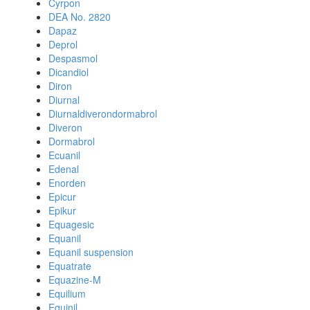
Cyrpon
DEA No. 2820
Dapaz
Deprol
Despasmol
Dicandiol
Diron
Diurnal
Diurnaldiverondormabrol
Diveron
Dormabrol
Ecuanil
Edenal
Enorden
Epicur
Epikur
Equagesic
Equanil
Equanil suspension
Equatrate
Equazine-M
Equilium
Equinil