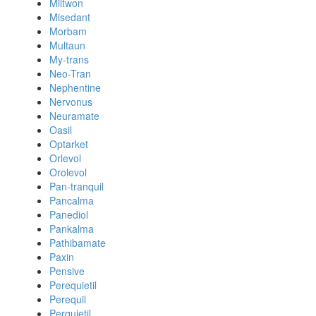
Miltwon
Misedant
Morbam
Multaun
My-trans
Neo-Tran
Nephentine
Nervonus
Neuramate
Oasil
Optarket
Orlevol
Orolevol
Pan-tranquil
Pancalma
Panediol
Pankalma
Pathibamate
Paxin
Pensive
Perequietil
Perequil
Perquietil