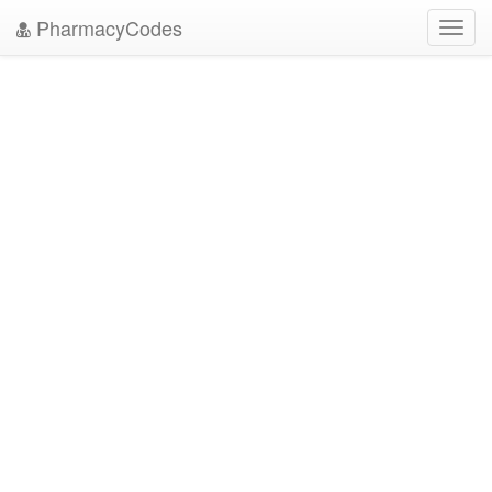
PharmacyCodes
Toggl
navig