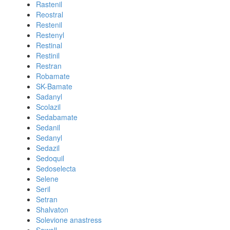
Rastenil
Reostral
Restenil
Restenyl
Restinal
Restinil
Restran
Robamate
SK-Bamate
Sadanyl
Scolazil
Sedabamate
Sedanil
Sedanyl
Sedazil
Sedoquil
Sedoselecta
Selene
Seril
Setran
Shalvaton
Solevione anastress