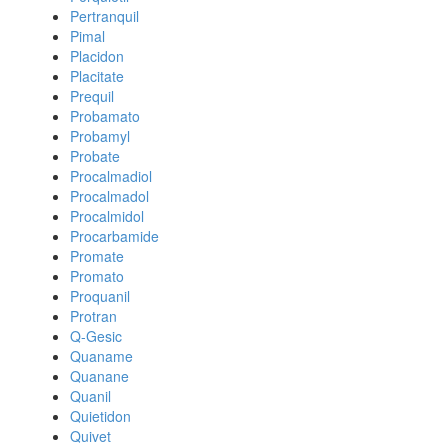
Pertranquil
Pimal
Placidon
Placitate
Prequil
Probamato
Probamyl
Probate
Procalmadiol
Procalmadol
Procalmidol
Procarbamide
Promate
Promato
Proquanil
Protran
Q-Gesic
Quaname
Quanane
Quanil
Quietidon
Quivet