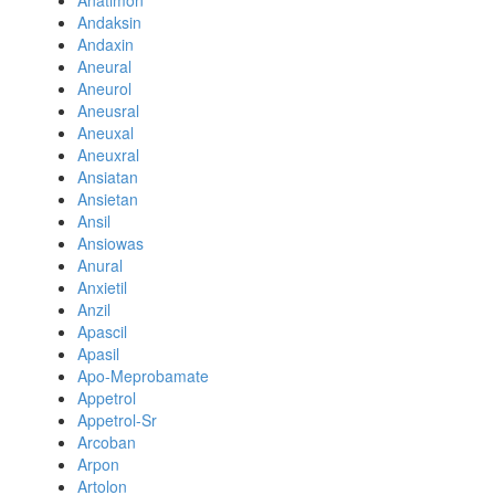
Anatimon
Andaksin
Andaxin
Aneural
Aneurol
Aneusral
Aneuxal
Aneuxral
Ansiatan
Ansietan
Ansil
Ansiowas
Anural
Anxietil
Anzil
Apascil
Apasil
Apo-Meprobamate
Appetrol
Appetrol-Sr
Arcoban
Arpon
Artolon