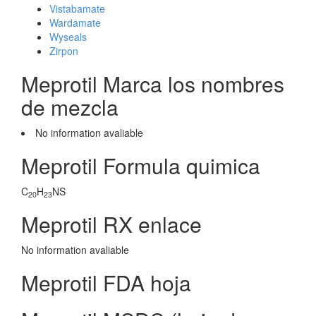
Vistabamate
Wardamate
Wyseals
Zirpon
Meprotil Marca los nombres
de mezcla
No information avaliable
Meprotil Formula quimica
C
H
NS
20
23
Meprotil RX enlace
No information avaliable
Meprotil FDA hoja