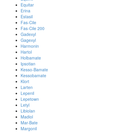
Equitar
Erina
Estasil
Fas-Cile
Fas-Cile 200
Gadexyl
Gagexyl
Harmonin
Hartol
Holbamate
Ipsotian
Kesso-Bamate
Kessobamate
Klort
Larten
Lepenil
Lepetown
Letyl
Libiolan
Madiol
Mar-Bate
Margonil