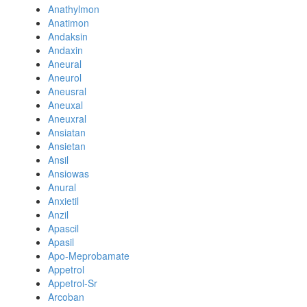
Anathylmon
Anatimon
Andaksin
Andaxin
Aneural
Aneurol
Aneusral
Aneuxal
Aneuxral
Ansiatan
Ansietan
Ansil
Ansiowas
Anural
Anxietil
Anzil
Apascil
Apasil
Apo-Meprobamate
Appetrol
Appetrol-Sr
Arcoban