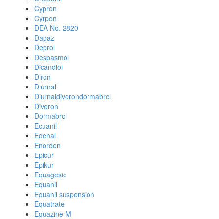
Cypron
Cyrpon
DEA No. 2820
Dapaz
Deprol
Despasmol
Dicandiol
Diron
Diurnal
Diurnaldiverondormabrol
Diveron
Dormabrol
Ecuanil
Edenal
Enorden
Epicur
Epikur
Equagesic
Equanil
Equanil suspension
Equatrate
Equazine-M