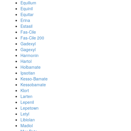
Equilium
Equinil
Equitar
Erina
Estasil
Fas-Cile
Fas-Cile 200
Gadexyl
Gagexyl
Harmonin
Hartol
Holbamate
Ipsotian
Kesso-Bamate
Kessobamate
Klort
Larten
Lepenil
Lepetown
Letyl
Libiolan
Madiol