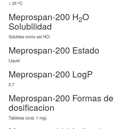
o
< 25
C
Meprospan-200 H
O
2
Solubilidad
Solubles como sal HCl
Meprospan-200 Estado
Liquid
Meprospan-200 LogP
5.7
Meprospan-200 Formas de
dosificacion
Tabletas (oral, 1 mg)