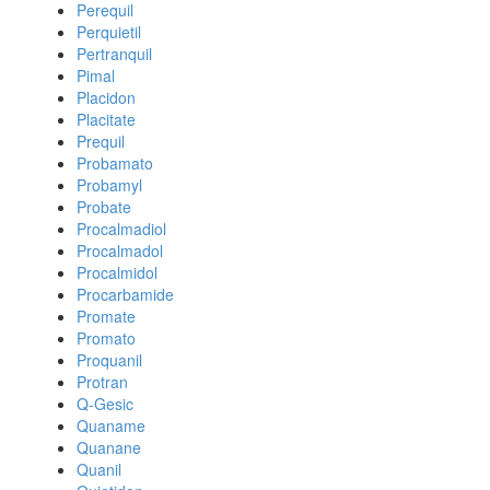
Perequil
Perquietil
Pertranquil
Pimal
Placidon
Placitate
Prequil
Probamato
Probamyl
Probate
Procalmadiol
Procalmadol
Procalmidol
Procarbamide
Promate
Promato
Proquanil
Protran
Q-Gesic
Quaname
Quanane
Quanil