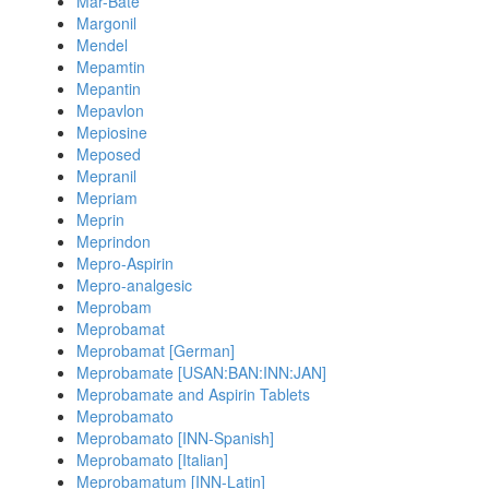
Mar-Bate
Margonil
Mendel
Mepamtin
Mepantin
Mepavlon
Mepiosine
Meposed
Mepranil
Mepriam
Meprin
Meprindon
Mepro-Aspirin
Mepro-analgesic
Meprobam
Meprobamat
Meprobamat [German]
Meprobamate [USAN:BAN:INN:JAN]
Meprobamate and Aspirin Tablets
Meprobamato
Meprobamato [INN-Spanish]
Meprobamato [Italian]
Meprobamatum [INN-Latin]