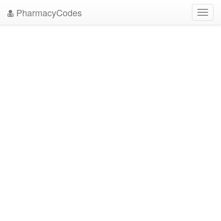
PharmacyCodes
Toggl
navig