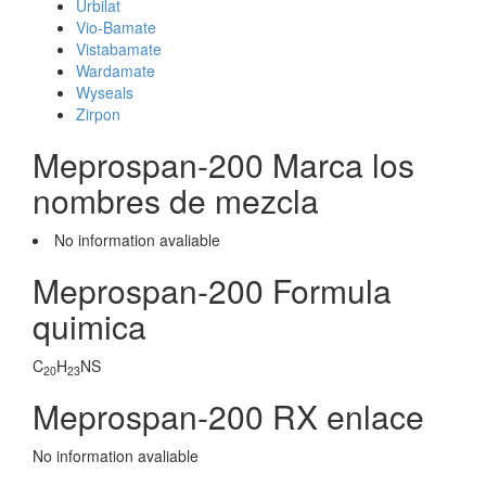
Urbilat
Vio-Bamate
Vistabamate
Wardamate
Wyseals
Zirpon
Meprospan-200 Marca los
nombres de mezcla
No information avaliable
Meprospan-200 Formula
quimica
C
H
NS
20
23
Meprospan-200 RX enlace
No information avaliable