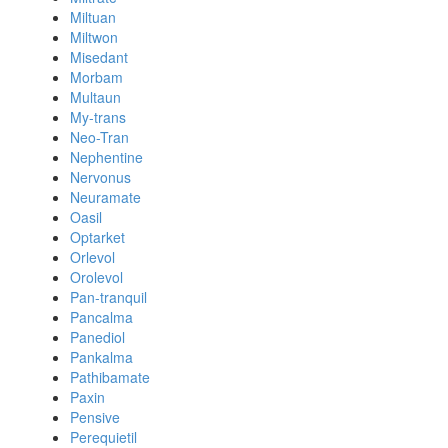
Miltuan
Miltwon
Misedant
Morbam
Multaun
My-trans
Neo-Tran
Nephentine
Nervonus
Neuramate
Oasil
Optarket
Orlevol
Orolevol
Pan-tranquil
Pancalma
Panediol
Pankalma
Pathibamate
Paxin
Pensive
Perequietil