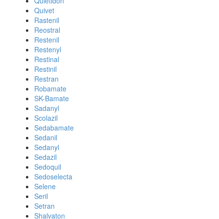
Quietidon
Quivet
Rastenil
Reostral
Restenil
Restenyl
Restinal
Restinil
Restran
Robamate
SK-Bamate
Sadanyl
Scolazil
Sedabamate
Sedanil
Sedanyl
Sedazil
Sedoquil
Sedoselecta
Selene
Seril
Setran
Shalvaton