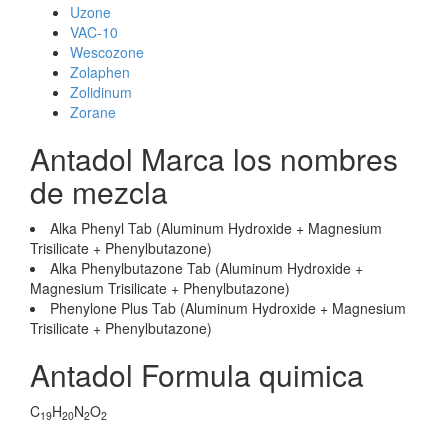
Uzone
VAC-10
Wescozone
Zolaphen
Zolidinum
Zorane
Antadol Marca los nombres
de mezcla
Alka Phenyl Tab (Aluminum Hydroxide + Magnesium
Trisilicate + Phenylbutazone)
Alka Phenylbutazone Tab (Aluminum Hydroxide +
Magnesium Trisilicate + Phenylbutazone)
Phenylone Plus Tab (Aluminum Hydroxide + Magnesium
Trisilicate + Phenylbutazone)
Antadol Formula quimica
C
H
N
O
19
20
2
2