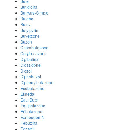
Bute
Butidiona
Butiwas-Simple
Butone
Butoz
Butylpyrin
Buvetzone
Buzon
Chembutazone
Cotylbutazone
Digibutina
Diossidone
Diozol
Diphebuzol
Diphenylbutazone
Ecobutazone
Elmedal
Equi Bute
Equipalazone
Eributazone
Exrheudon N
Febuzina
Fenartil