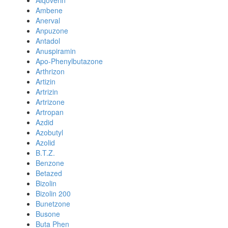
Alqoverin
Ambene
Anerval
Anpuzone
Antadol
Anuspiramin
Apo-Phenylbutazone
Arthrizon
Artizin
Artrizin
Artrizone
Artropan
Azdid
Azobutyl
Azolid
B.T.Z.
Benzone
Betazed
Bizolin
Bizolin 200
Bunetzone
Busone
Buta Phen