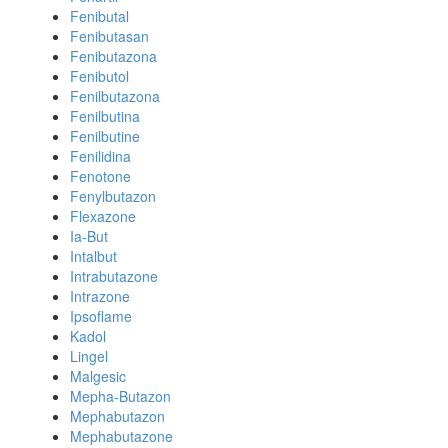
Fenibutal
Fenibutasan
Fenibutazona
Fenibutol
Fenilbutazona
Fenilbutina
Fenilbutine
Fenilidina
Fenotone
Fenylbutazon
Flexazone
Ia-But
Intalbut
Intrabutazone
Intrazone
Ipsoflame
Kadol
Lingel
Malgesic
Mepha-Butazon
Mephabutazon
Mephabutazone