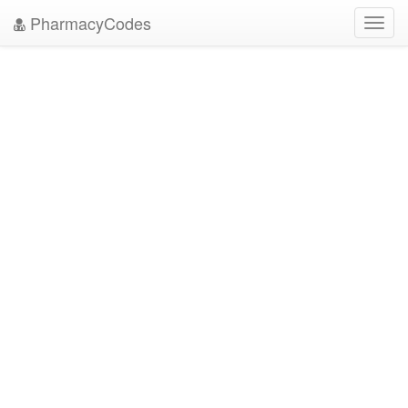
PharmacyCodes
Toggl
navig