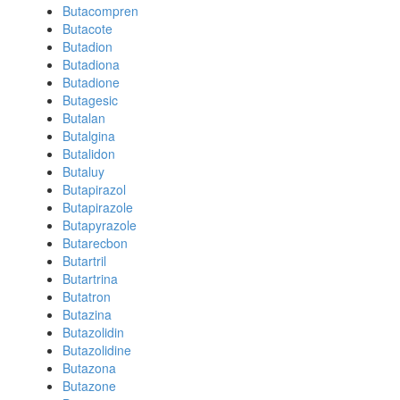
Butacompren
Butacote
Butadion
Butadiona
Butadione
Butagesic
Butalan
Butalgina
Butalidon
Butaluy
Butapirazol
Butapirazole
Butapyrazole
Butarecbon
Butartril
Butartrina
Butatron
Butazina
Butazolidin
Butazolidine
Butazona
Butazone