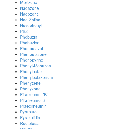
Merizone
Nadazone
Nadozone
Neo-Zoline
Novophenyl
PBZ
Phebuzin
Phebuzine
Phenbutazol
Phenbutazone
Phenopyrine
Phenyl-Mobuzon
Phenylbutaz
Phenylbutazonum
Phenyzene
Phenyzone
Pirarreumol "B"
Pirarreumol B
Praecirheumin
Pyrabutol
Pyrazolidin
Rectofasa