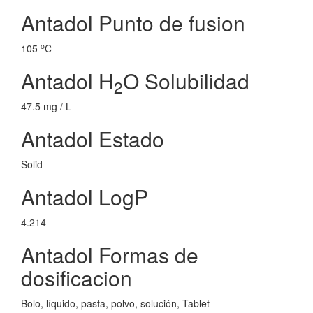
Antadol Punto de fusion
o
105
C
Antadol H
O Solubilidad
2
47.5 mg / L
Antadol Estado
Solid
Antadol LogP
4.214
Antadol Formas de
dosificacion
Bolo, líquido, pasta, polvo, solución, Tablet