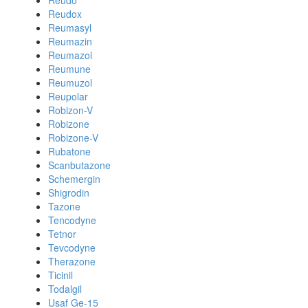
Reudo
Reudox
Reumasyl
Reumazin
Reumazol
Reumune
Reumuzol
Reupolar
Robizon-V
Robizone
Robizone-V
Rubatone
Scanbutazone
Schemergin
Shigrodin
Tazone
Tencodyne
Tetnor
Tevcodyne
Therazone
Ticinil
Todalgil
Usaf Ge-15