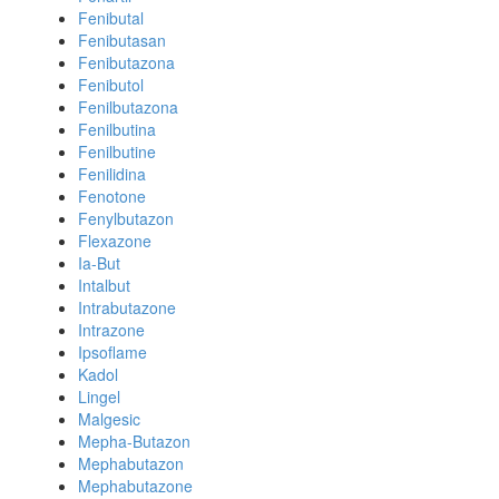
Fenibutal
Fenibutasan
Fenibutazona
Fenibutol
Fenilbutazona
Fenilbutina
Fenilbutine
Fenilidina
Fenotone
Fenylbutazon
Flexazone
Ia-But
Intalbut
Intrabutazone
Intrazone
Ipsoflame
Kadol
Lingel
Malgesic
Mepha-Butazon
Mephabutazon
Mephabutazone