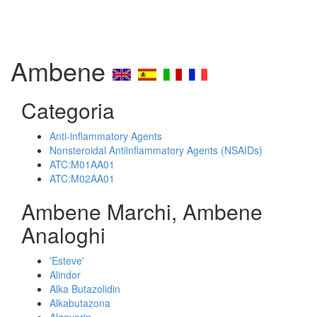
Ambene
Categoria
Anti-inflammatory Agents
Nonsteroidal Antiinflammatory Agents (NSAIDs)
ATC:M01AA01
ATC:M02AA01
Ambene Marchi, Ambene
Analoghi
'Esteve'
Alindor
Alka Butazolidin
Alkabutazona