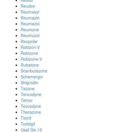
Reudo
Reudox
Reumasyl
Reumazin
Reumazol
Reumune
Reumuzol
Reupolar
Robizon-V
Robizone
Robizone-V
Rubatone
Scanbutazone
Schemergin
Shigrodin
Tazone
Tencodyne
Tetnor
Tevcodyne
Therazone
Ticinil
Todalgil
Usaf Ge-15