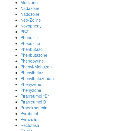
Merizone
Nadazone
Nadozone
Neo-Zoline
Novophenyl
PBZ
Phebuzin
Phebuzine
Phenbutazol
Phenbutazone
Phenopyrine
Phenyl-Mobuzon
Phenylbutaz
Phenylbutazonum
Phenyzene
Phenyzone
Pirarreumol "B"
Pirarreumol B
Praecirheumin
Pyrabutol
Pyrazolidin
Rectofasa