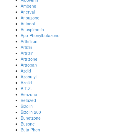
Alqoverin
Ambene
Anerval
Anpuzone
Antadol
Anuspiramin
Apo-Phenylbutazone
Arthrizon
Artizin
Artrizin
Artrizone
Artropan
Azdid
Azobutyl
Azolid
B.T.Z.
Benzone
Betazed
Bizolin
Bizolin 200
Bunetzone
Busone
Buta Phen