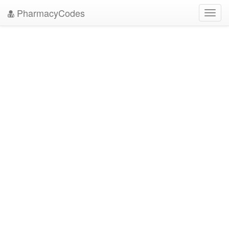
PharmacyCodes
Toggl
navig