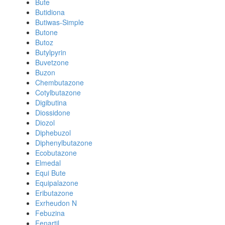
Bute
Butidiona
Butiwas-Simple
Butone
Butoz
Butylpyrin
Buvetzone
Buzon
Chembutazone
Cotylbutazone
Digibutina
Diossidone
Diozol
Diphebuzol
Diphenylbutazone
Ecobutazone
Elmedal
Equi Bute
Equipalazone
Eributazone
Exrheudon N
Febuzina
Fenartil