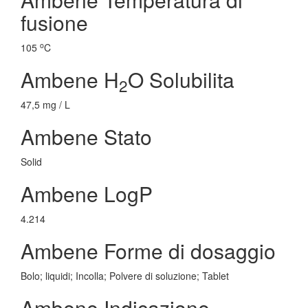
fusione
o
105
C
Ambene H
O Solubilita
2
47,5 mg / L
Ambene Stato
Solid
Ambene LogP
4.214
Ambene Forme di dosaggio
Bolo; liquidi; Incolla; Polvere di soluzione; Tablet
Ambene Indicazione