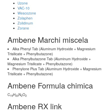
Uzone
VAC-10
Wescozone
Zolaphen
Zolidinum
Zorane
Ambene Marchi miscela
Alka Phenyl Tab (Aluminum Hydroxide + Magnesium
Trisilicate + Phenylbutazone)
Alka Phenylbutazone Tab (Aluminum Hydroxide +
Magnesium Trisilicate + Phenylbutazone)
Phenylone Plus Tab (Aluminum Hydroxide + Magnesium
Trisilicate + Phenylbutazone)
Ambene Formula chimica
C
H
N
O
19
20
2
2
Ambene RX link