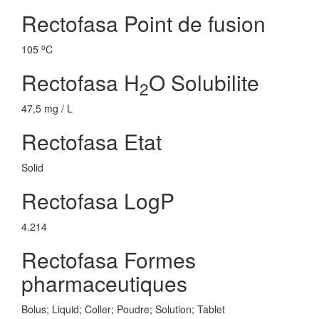
Rectofasa Point de fusion
o
105
C
Rectofasa H
O Solubilite
2
47,5 mg / L
Rectofasa Etat
Solid
Rectofasa LogP
4.214
Rectofasa Formes
pharmaceutiques
Bolus; Liquid; Coller; Poudre; Solution; Tablet