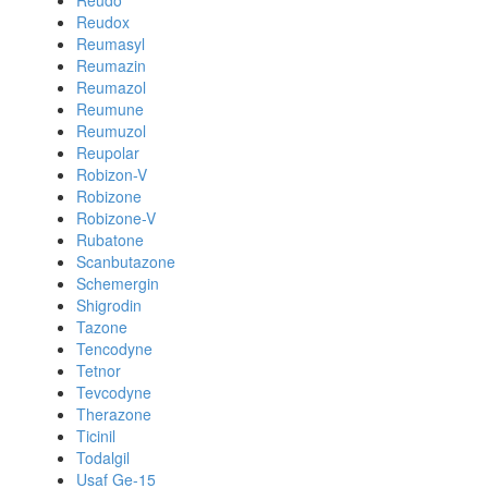
Reudo
Reudox
Reumasyl
Reumazin
Reumazol
Reumune
Reumuzol
Reupolar
Robizon-V
Robizone
Robizone-V
Rubatone
Scanbutazone
Schemergin
Shigrodin
Tazone
Tencodyne
Tetnor
Tevcodyne
Therazone
Ticinil
Todalgil
Usaf Ge-15