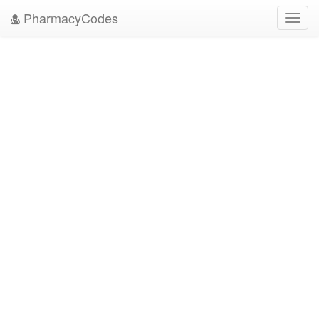
PharmacyCodes
Toggl
navig