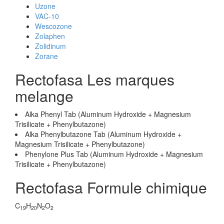
Uzone
VAC-10
Wescozone
Zolaphen
Zolidinum
Zorane
Rectofasa Les marques
melange
Alka Phenyl Tab (Aluminum Hydroxide + Magnesium
Trisilicate + Phenylbutazone)
Alka Phenylbutazone Tab (Aluminum Hydroxide +
Magnesium Trisilicate + Phenylbutazone)
Phenylone Plus Tab (Aluminum Hydroxide + Magnesium
Trisilicate + Phenylbutazone)
Rectofasa Formule chimique
C
H
N
O
19
20
2
2