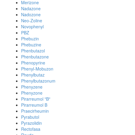
Merizone
Nadazone
Nadozone
Neo-Zoline
Novophenyl
PBZ
Phebuzin
Phebuzine
Phenbutazol
Phenbutazone
Phenopyrine
Phenyl-Mobuzon
Phenylbutaz
Phenylbutazonum
Phenyzene
Phenyzone
Pirarreumol "B"
Pirarreumol B
Praecirheumin
Pyrabutol
Pyrazolidin
Rectofasa