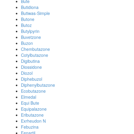
Bute
Butidiona
Butiwas-Simple
Butone
Butoz
Butylpyrin
Buvetzone
Buzon
Chembutazone
Cotylbutazone
Digibutina
Diossidone
Diozol
Diphebuzol
Diphenylbutazone
Ecobutazone
Elmedal
Equi Bute
Equipalazone
Eributazone
Exrheudon N
Febuzina
Fenartil