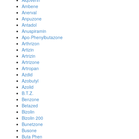
Alqoverin
Ambene
Anerval
Anpuzone
Antadol
Anuspiramin
Apo-Phenylbutazone
Arthrizon
Artizin
Artrizin
Artrizone
Artropan
Azdid
Azobutyl
Azolid
B.T.Z.
Benzone
Betazed
Bizolin
Bizolin 200
Bunetzone
Busone
Buta Phen