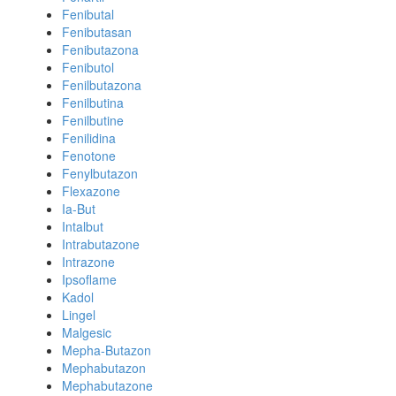
Fenibutal
Fenibutasan
Fenibutazona
Fenibutol
Fenilbutazona
Fenilbutina
Fenilbutine
Fenilidina
Fenotone
Fenylbutazon
Flexazone
Ia-But
Intalbut
Intrabutazone
Intrazone
Ipsoflame
Kadol
Lingel
Malgesic
Mepha-Butazon
Mephabutazon
Mephabutazone