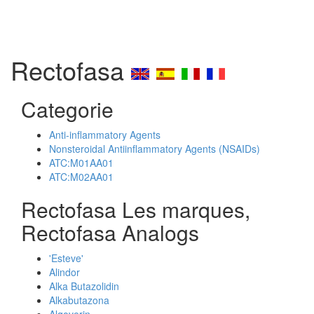
Rectofasa
Categorie
Anti-inflammatory Agents
Nonsteroidal Antiinflammatory Agents (NSAIDs)
ATC:M01AA01
ATC:M02AA01
Rectofasa Les marques,
Rectofasa Analogs
'Esteve'
Alindor
Alka Butazolidin
Alkabutazona