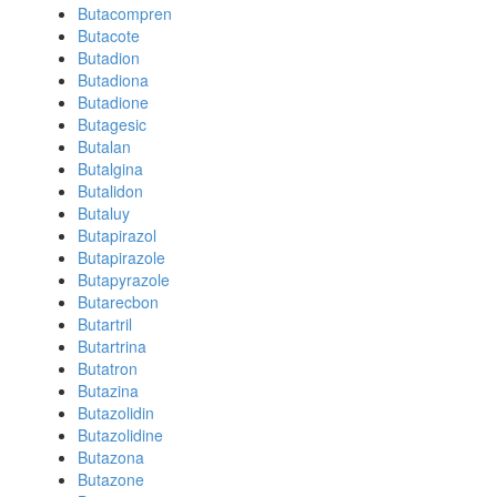
Butacompren
Butacote
Butadion
Butadiona
Butadione
Butagesic
Butalan
Butalgina
Butalidon
Butaluy
Butapirazol
Butapirazole
Butapyrazole
Butarecbon
Butartril
Butartrina
Butatron
Butazina
Butazolidin
Butazolidine
Butazona
Butazone