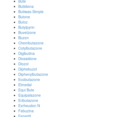
Bute
Butidiona
Butiwas-Simple
Butone
Butoz
Butylpyrin
Buvetzone
Buzon
Chembutazone
Cotylbutazone
Digibutina
Diossidone
Diozol
Diphebuzol
Diphenylbutazone
Ecobutazone
Elmedal
Equi Bute
Equipalazone
Eributazone
Exrheudon N
Febuzina
Fenartil