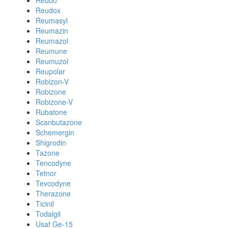
Reudo
Reudox
Reumasyl
Reumazin
Reumazol
Reumune
Reumuzol
Reupolar
Robizon-V
Robizone
Robizone-V
Rubatone
Scanbutazone
Schemergin
Shigrodin
Tazone
Tencodyne
Tetnor
Tevcodyne
Therazone
Ticinil
Todalgil
Usaf Ge-15