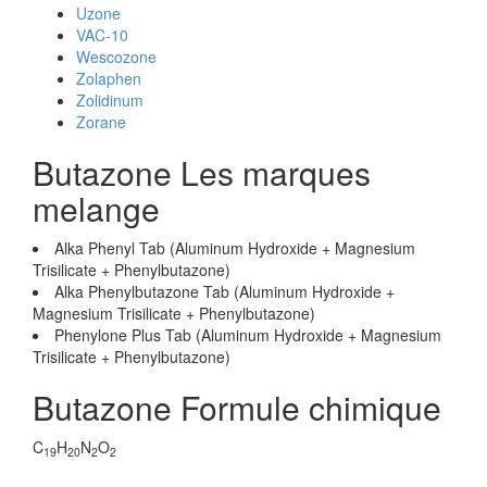
Uzone
VAC-10
Wescozone
Zolaphen
Zolidinum
Zorane
Butazone Les marques
melange
Alka Phenyl Tab (Aluminum Hydroxide + Magnesium
Trisilicate + Phenylbutazone)
Alka Phenylbutazone Tab (Aluminum Hydroxide +
Magnesium Trisilicate + Phenylbutazone)
Phenylone Plus Tab (Aluminum Hydroxide + Magnesium
Trisilicate + Phenylbutazone)
Butazone Formule chimique
C
H
N
O
19
20
2
2