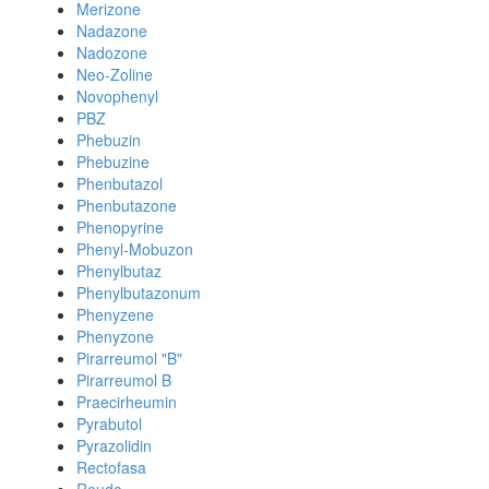
Merizone
Nadazone
Nadozone
Neo-Zoline
Novophenyl
PBZ
Phebuzin
Phebuzine
Phenbutazol
Phenbutazone
Phenopyrine
Phenyl-Mobuzon
Phenylbutaz
Phenylbutazonum
Phenyzene
Phenyzone
Pirarreumol "B"
Pirarreumol B
Praecirheumin
Pyrabutol
Pyrazolidin
Rectofasa