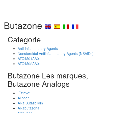
Butazone
Categorie
Anti-inflammatory Agents
Nonsteroidal Antiinflammatory Agents (NSAIDs)
ATC:M01AA01
ATC:M02AA01
Butazone Les marques,
Butazone Analogs
'Esteve'
Alindor
Alka Butazolidin
Alkabutazona