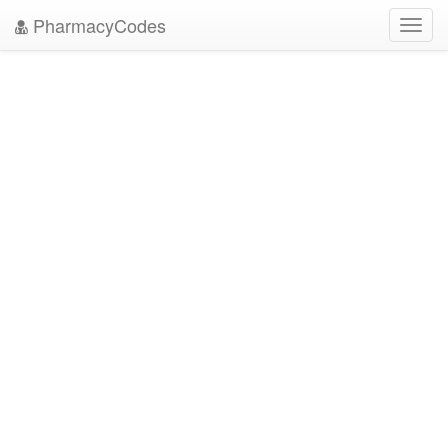
PharmacyCodes
Toggl
navig