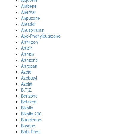
Alqoverin
Ambene
Anerval
Anpuzone
Antadol
Anuspiramin
Apo-Phenylbutazone
Arthrizon
Artizin
Artrizin
Artrizone
Artropan
Azdid
Azobutyl
Azolid
B.T.Z.
Benzone
Betazed
Bizolin
Bizolin 200
Bunetzone
Busone
Buta Phen