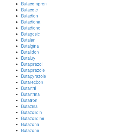
Butacompren
Butacote
Butadion
Butadiona
Butadione
Butagesic
Butalan
Butalgina
Butalidon
Butaluy
Butapirazol
Butapirazole
Butapyrazole
Butarecbon
Butartril
Butartrina
Butatron
Butazina
Butazolidin
Butazolidine
Butazona
Butazone