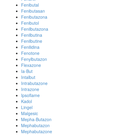
Fenibutal
Fenibutasan
Fenibutazona
Fenibutol
Fenilbutazona
Fenilbutina
Fenilbutine
Fenilidina
Fenotone
Fenylbutazon
Flexazone
Ia-But
Intalbut
Intrabutazone
Intrazone
Ipsoflame
Kadol
Lingel
Malgesic
Mepha-Butazon
Mephabutazon
Mephabutazone