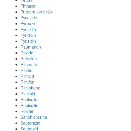
Percin
Phthisen
Preparation 6424
Pycazide
Pyreazid
Pyricidin
Pyridicin
Pyrizidin
Raumanon
Razide
Retozide
Rifamate
Rifater
Rimicid
Rimifon
Rimiphone
Rimitsid
Robiselin
Robisellin
Roxifen
Sanohidrazina
Sauterazid
Sauterzid