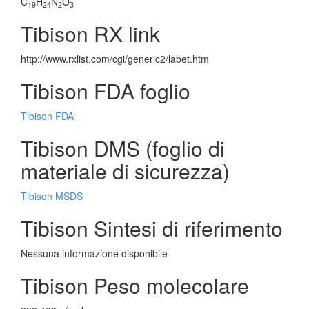
C
H
N
O
19
24
2
3
Tibison RX link
http://www.rxlist.com/cgi/generic2/labet.htm
Tibison FDA foglio
Tibison FDA
Tibison DMS (foglio di
materiale di sicurezza)
Tibison MSDS
Tibison Sintesi di riferimento
Nessuna informazione disponibile
Tibison Peso molecolare