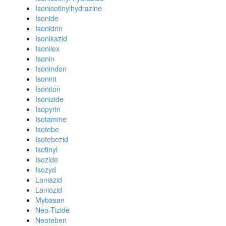
Isonicotinylhydrazine
Isonide
Isonidrin
Isonikazid
Isonilex
Isonin
Isonindon
Isonirit
Isoniton
Isonizide
Isopyrin
Isotamine
Isotebe
Isotebezid
Isotinyl
Isozide
Isozyd
Laniazid
Laniozid
Mybasan
Neo-Tizide
Neoteben