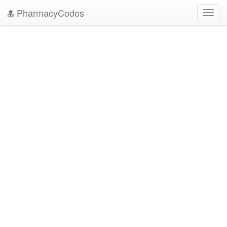
PharmacyCodes
Toggl
navig