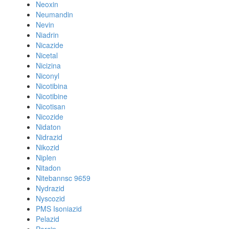
Neoxin
Neumandin
Nevin
Niadrin
Nicazide
Nicetal
Nicizina
Niconyl
Nicotibina
Nicotibine
Nicotisan
Nicozide
Nidaton
Nidrazid
Nikozid
Niplen
Nitadon
Nitebannsc 9659
Nydrazid
Nyscozid
PMS Isoniazid
Pelazid