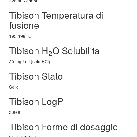
328.406 g/mol
Tibison Temperatura di
fusione
o
195-196
C
Tibison H
O Solubilita
2
20 mg / ml (sale HCl)
Tibison Stato
Solid
Tibison LogP
2.868
Tibison Forme di dosaggio