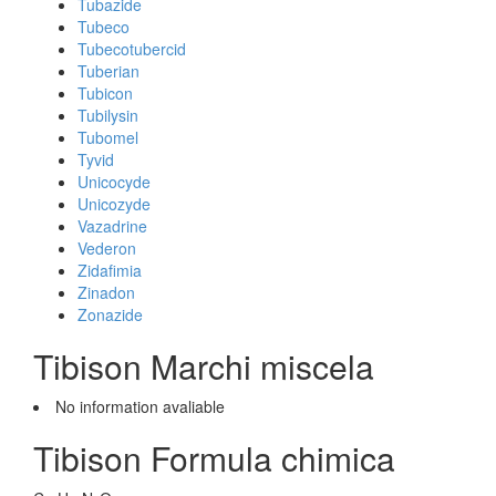
Tubazide
Tubeco
Tubecotubercid
Tuberian
Tubicon
Tubilysin
Tubomel
Tyvid
Unicocyde
Unicozyde
Vazadrine
Vederon
Zidafimia
Zinadon
Zonazide
Tibison Marchi miscela
No information avaliable
Tibison Formula chimica