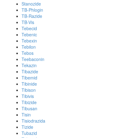
Stanozide
TB-Phlogin
TB-Razide
TB-Vis
Tebecid
Tebenic
Tebexin
Tebilon
Tebos
Teebaconin
Tekazin
Tibazide
Tibemid
Tibinide
Tibison
Tibivis
Tibizide
Tibusan
Tisin
Tisiodrazida
Tizide
Tubazid