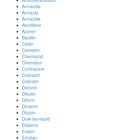
Antituberkulosum
Armacide
Armazid
Armazide
Atcotibine
Azuren
Bacillin
Cedin
Cemidon
Chemiazid
Chemidon
Cortinazine
Cotinazin
Cotinizin
Defonin
Dibutin
Diforin
Dinacrin
Ditubin
Dow-Isoniazid
Ebidene
Eralon
Ertuban