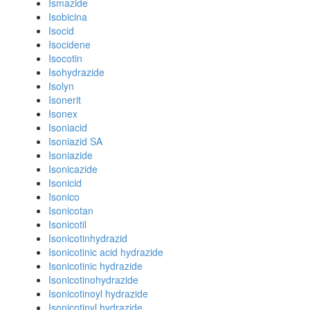
Ismazide
Isobicina
Isocid
Isocidene
Isocotin
Isohydrazide
Isolyn
Isonerit
Isonex
Isoniacid
Isoniazid SA
Isoniazide
Isonicazide
Isonicid
Isonico
Isonicotan
Isonicotil
Isonicotinhydrazid
Isonicotinic acid hydrazide
Isonicotinic hydrazide
Isonicotinohydrazide
Isonicotinoyl hydrazide
Isonicotinyl hydrazide