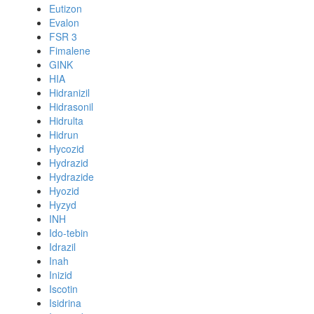
Eutizon
Evalon
FSR 3
Fimalene
GINK
HIA
Hidranizil
Hidrasonil
Hidrulta
Hidrun
Hycozid
Hydrazid
Hydrazide
Hyozid
Hyzyd
INH
Ido-tebin
Idrazil
Inah
Inizid
Iscotin
Isidrina