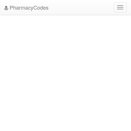
PharmacyCodes
Toggl
navig