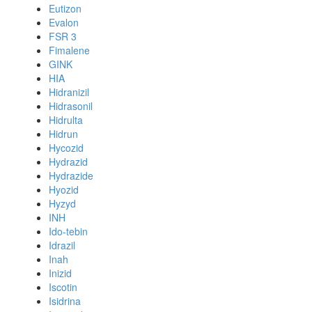
Eutizon
Evalon
FSR 3
Fimalene
GINK
HIA
Hidranizil
Hidrasonil
Hidrulta
Hidrun
Hycozid
Hydrazid
Hydrazide
Hyozid
Hyzyd
INH
Ido-tebin
Idrazil
Inah
Inizid
Iscotin
Isidrina