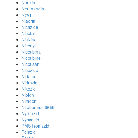
Neoxin
Neumandin
Nevin
Niadrin
Nicazide
Nicetal
Nicizina
Niconyl
Nicotibina
Nicotibine
Nicotisan
Nicozide
Nidaton
Nidrazid
Nikozid
Niplen
Nitadon
Nitebannsc 9659
Nydrazid
Nyscozid
PMS Isoniazid
Pelazid