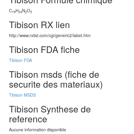
C
H
N
O
19
24
2
3
Tibison RX lien
http://www.rxlist.com/cgi/generic2/labet.htm
Tibison FDA fiche
Tibison FDA
Tibison msds (fiche de
securite des materiaux)
Tibison MSDS
Tibison Synthese de
reference
Aucune information disponible