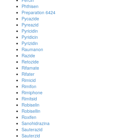
Percin
Phthisen
Preparation 6424
Pycazide
Pyreazid
Pyricidin
Pyridicin
Pyrizidin
Raumanon
Razide
Retozide
Rifamate
Rifater
Rimicid
Rimifon
Rimiphone
Rimitsid
Robiselin
Robisellin
Roxifen
Sanohidrazina
Sauterazid
Sauterzid