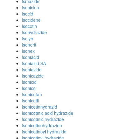
Ismazide
Isobicina
Isocid
Isocidene
Isocotin
Isohydrazide
Isolyn
Isonerit
Isonex
Isoniacid
Isoniazid SA
Isoniazide
Isonicazide
Isonicid
Isonico
Isonicotan
Isonicotil
Isonicotinhydrazid
Isonicotinic acid hydrazide
Isonicotinic hydrazide
Isonicotinohydrazide
Isonicotinoyl hydrazide
Isonicotinyl hydrazide