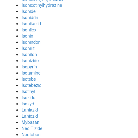
Isonicotinylhydrazine
Isonide
Isonidrin
Isonikazid
Isonilex
Isonin
Isonindon
Isonirit
Isoniton
Isonizide
Isopyrin
Isotamine
Isotebe
Isotebezid
Isotinyl
Isozide
Isozyd
Laniazid
Laniozid
Mybasan
Neo-Tizide
Neoteben