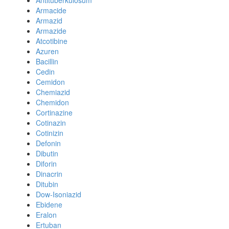
Antituberkulosum
Armacide
Armazid
Armazide
Atcotibine
Azuren
Bacillin
Cedin
Cemidon
Chemiazid
Chemidon
Cortinazine
Cotinazin
Cotinizin
Defonin
Dibutin
Diforin
Dinacrin
Ditubin
Dow-Isoniazid
Ebidene
Eralon
Ertuban