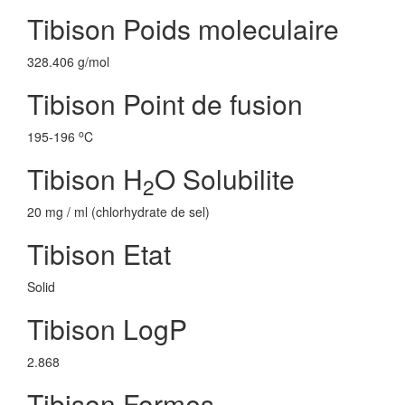
Tibison Poids moleculaire
328.406 g/mol
Tibison Point de fusion
o
195-196
C
Tibison H
O Solubilite
2
20 mg / ml (chlorhydrate de sel)
Tibison Etat
Solid
Tibison LogP
2.868
Tibison Formes