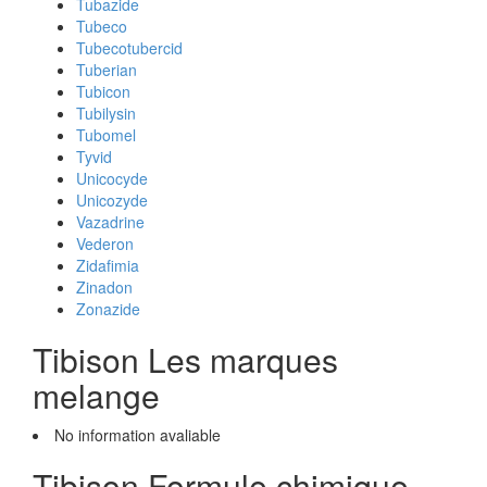
Tubazide
Tubeco
Tubecotubercid
Tuberian
Tubicon
Tubilysin
Tubomel
Tyvid
Unicocyde
Unicozyde
Vazadrine
Vederon
Zidafimia
Zinadon
Zonazide
Tibison Les marques
melange
No information avaliable
Tibison Formule chimique