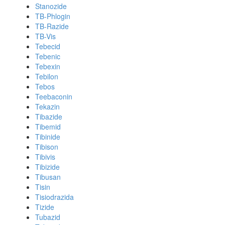
Stanozide
TB-Phlogin
TB-Razide
TB-Vis
Tebecid
Tebenic
Tebexin
Tebilon
Tebos
Teebaconin
Tekazin
Tibazide
Tibemid
Tibinide
Tibison
Tibivis
Tibizide
Tibusan
Tisin
Tisiodrazida
Tizide
Tubazid