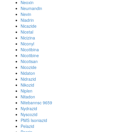
Neoxin
Neumandin
Nevin
Niadrin
Nicazide
Nicetal
Nicizina
Niconyl
Nicotibina
Nicotibine
Nicotisan
Nicozide
Nidaton
Nidrazid
Nikozid
Niplen
Nitadon
Nitebannsc 9659
Nydrazid
Nyscozid
PMS Isoniazid
Pelazid