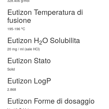
328.406 g/mol
Eutizon Temperatura di
fusione
o
195-196
C
Eutizon H
O Solubilita
2
20 mg / ml (sale HCl)
Eutizon Stato
Solid
Eutizon LogP
2.868
Eutizon Forme di dosaggio