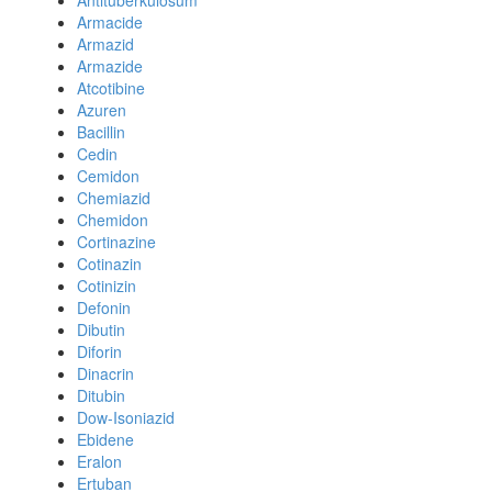
Antituberkulosum
Armacide
Armazid
Armazide
Atcotibine
Azuren
Bacillin
Cedin
Cemidon
Chemiazid
Chemidon
Cortinazine
Cotinazin
Cotinizin
Defonin
Dibutin
Diforin
Dinacrin
Ditubin
Dow-Isoniazid
Ebidene
Eralon
Ertuban