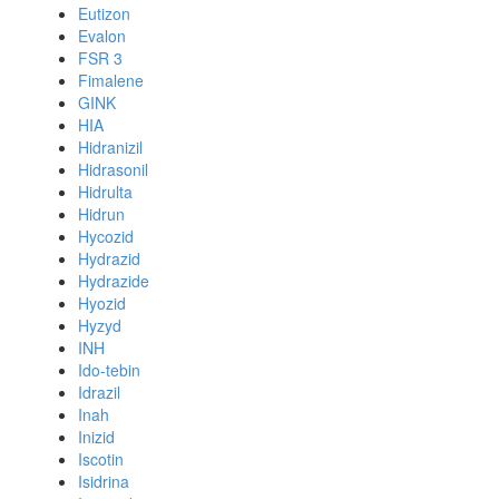
Eutizon
Evalon
FSR 3
Fimalene
GINK
HIA
Hidranizil
Hidrasonil
Hidrulta
Hidrun
Hycozid
Hydrazid
Hydrazide
Hyozid
Hyzyd
INH
Ido-tebin
Idrazil
Inah
Inizid
Iscotin
Isidrina