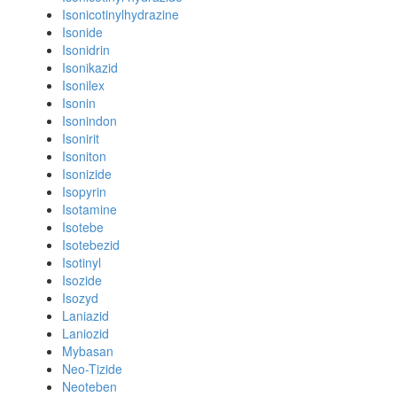
Isonicotinylhydrazine
Isonide
Isonidrin
Isonikazid
Isonilex
Isonin
Isonindon
Isonirit
Isoniton
Isonizide
Isopyrin
Isotamine
Isotebe
Isotebezid
Isotinyl
Isozide
Isozyd
Laniazid
Laniozid
Mybasan
Neo-Tizide
Neoteben