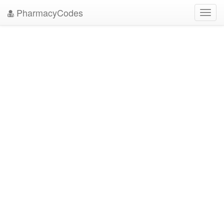
PharmacyCodes
Toggl
navig