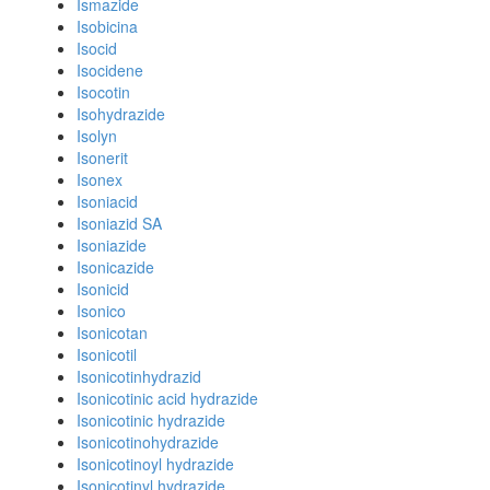
Ismazide
Isobicina
Isocid
Isocidene
Isocotin
Isohydrazide
Isolyn
Isonerit
Isonex
Isoniacid
Isoniazid SA
Isoniazide
Isonicazide
Isonicid
Isonico
Isonicotan
Isonicotil
Isonicotinhydrazid
Isonicotinic acid hydrazide
Isonicotinic hydrazide
Isonicotinohydrazide
Isonicotinoyl hydrazide
Isonicotinyl hydrazide