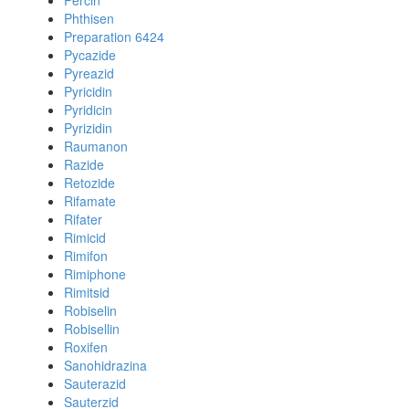
Percin
Phthisen
Preparation 6424
Pycazide
Pyreazid
Pyricidin
Pyridicin
Pyrizidin
Raumanon
Razide
Retozide
Rifamate
Rifater
Rimicid
Rimifon
Rimiphone
Rimitsid
Robiselin
Robisellin
Roxifen
Sanohidrazina
Sauterazid
Sauterzid