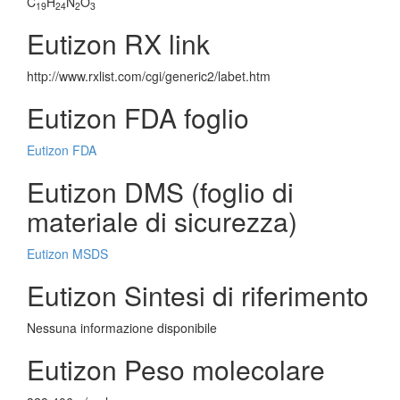
C
H
N
O
19
24
2
3
Eutizon RX link
http://www.rxlist.com/cgi/generic2/labet.htm
Eutizon FDA foglio
Eutizon FDA
Eutizon DMS (foglio di
materiale di sicurezza)
Eutizon MSDS
Eutizon Sintesi di riferimento
Nessuna informazione disponibile
Eutizon Peso molecolare