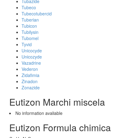
Tubazide
Tubeco
Tubecotubercid
Tuberian
Tubicon
Tubilysin
Tubomel
Tyvid
Unicocyde
Unicozyde
Vazadrine
Vederon
Zidafimia
Zinadon
Zonazide
Eutizon Marchi miscela
No information avaliable
Eutizon Formula chimica