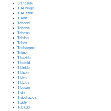
Stanozide
TB-Phlogin
TB-Razide
TB-Vis
Tebecid
Tebenic
Tebexin
Tebilon
Tebos
Teebaconin
Tekazin
Tibazide
Tibemid
Tibinide
Tibison
Tibivis
Tibizide
Tibusan
Tisin
Tisiodrazida
Tizide
Tubazid