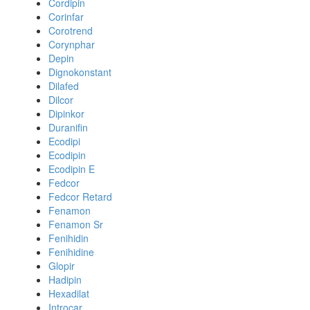
Cordipin
Corinfar
Corotrend
Corynphar
Depin
Dignokonstant
Dilafed
Dilcor
Dipinkor
Duranifin
Ecodipi
Ecodipin
Ecodipin E
Fedcor
Fedcor Retard
Fenamon
Fenamon Sr
Fenihidin
Fenihidine
Glopir
Hadipin
Hexadilat
Introcar