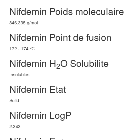
Nifdemin Poids moleculaire
346.335 g/mol
Nifdemin Point de fusion
o
172 - 174
C
Nifdemin H
O Solubilite
2
Insolubles
Nifdemin Etat
Solid
Nifdemin LogP
2.343