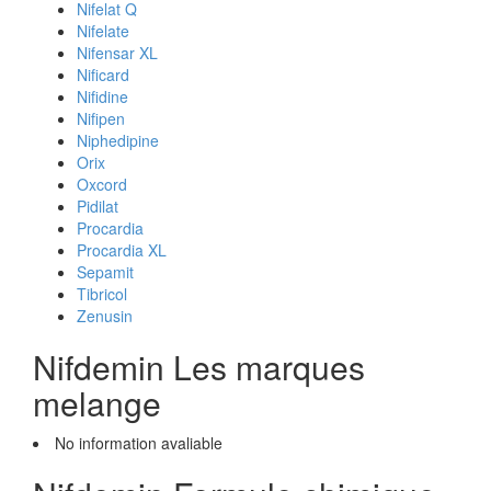
Nifelat Q
Nifelate
Nifensar XL
Nificard
Nifidine
Nifipen
Niphedipine
Orix
Oxcord
Pidilat
Procardia
Procardia XL
Sepamit
Tibricol
Zenusin
Nifdemin Les marques
melange
No information avaliable