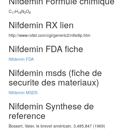
Nifdemin Formule chimique
C
H
N
O
17
18
2
6
Nifdemin RX lien
http://www.rxlist.com/cgi/generic2/nifedip.htm
Nifdemin FDA fiche
Nifdemin FDA
Nifdemin msds (fiche de
securite des materiaux)
Nifdemin MSDS
Nifdemin Synthese de
reference
Bossert, Vater, le brevet américain. 3,485,847 (1969)