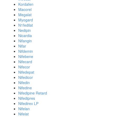
Kordafen
Macorel
Megalat
Myogard
N1fedilat
Nedipin
Nicardia
Nifangin
Nifar
Nifdemin
Nifebene
Nifecard
Nifecor
Nifedepat
Nifedicor
Nifedin
Nifedine
Nifedipine Retard
Nifedipres
Nifedirex LP
Nifelan
Nifelat