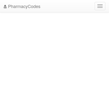
PharmacyCodes
Toggl
navig