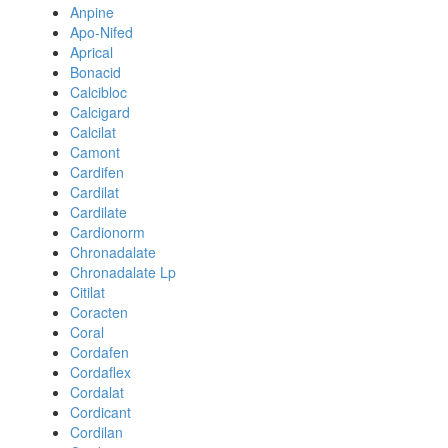
Anpine
Apo-Nifed
Aprical
Bonacid
Calcibloc
Calcigard
Calcilat
Camont
Cardifen
Cardilat
Cardilate
Cardionorm
Chronadalate
Chronadalate Lp
Citilat
Coracten
Coral
Cordafen
Cordaflex
Cordalat
Cordicant
Cordilan