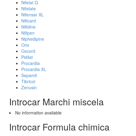
Nifelat Q
Nifelate
Nifensar XL
Nificard
Nifidine
Nifipen
Niphedipine
Orix
Oxcord
Pidilat
Procardia
Procardia XL
Sepamit
Tibricol
Zenusin
Introcar Marchi miscela
No information avaliable
Introcar Formula chimica