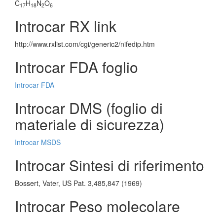
C
H
N
O
17
18
2
6
Introcar RX link
http://www.rxlist.com/cgi/generic2/nifedip.htm
Introcar FDA foglio
Introcar FDA
Introcar DMS (foglio di
materiale di sicurezza)
Introcar MSDS
Introcar Sintesi di riferimento
Bossert, Vater, US Pat. 3,485,847 (1969)
Introcar Peso molecolare