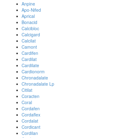
Anpine
Apo-Nifed
Aprical
Bonacid
Calcibloc
Calcigard
Calcilat
Camont
Cardifen
Cardilat
Cardilate
Cardionorm
Chronadalate
Chronadalate Lp
Citilat
Coracten
Coral
Cordafen
Cordaflex
Cordalat
Cordicant
Cordilan