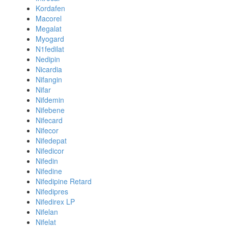
Kordafen
Macorel
Megalat
Myogard
N1fedilat
Nedipin
Nicardia
Nifangin
Nifar
Nifdemin
Nifebene
Nifecard
Nifecor
Nifedepat
Nifedicor
Nifedin
Nifedine
Nifedipine Retard
Nifedipres
Nifedirex LP
Nifelan
Nifelat