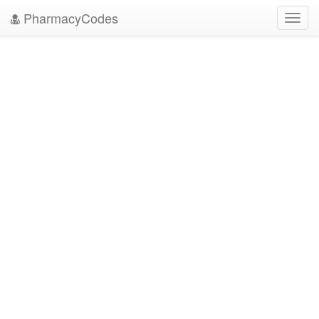
PharmacyCodes
Toggl
navig