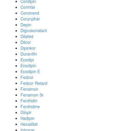
Cordipin
Corinfar
Corotrend
Corynphar
Depin
Dignokonstant
Dilafed
Dilcor
Dipinkor
Duranifin
Ecodipi
Ecodipin
Ecodipin E
Fedcor
Fedcor Retard
Fenamon
Fenamon Sr
Fenihidin
Fenihidine
Glopir
Hadipin
Hexadilat
Introcar