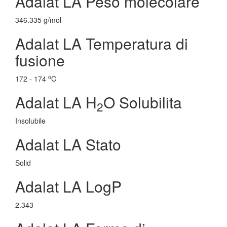
Adalat LA Peso molecolare
346.335 g/mol
Adalat LA Temperatura di
fusione
o
172 - 174
C
Adalat LA H
O Solubilita
2
Insolubile
Adalat LA Stato
Solid
Adalat LA LogP
2.343