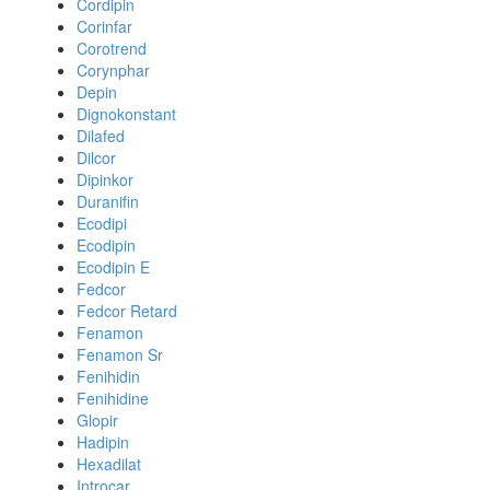
Cordipin
Corinfar
Corotrend
Corynphar
Depin
Dignokonstant
Dilafed
Dilcor
Dipinkor
Duranifin
Ecodipi
Ecodipin
Ecodipin E
Fedcor
Fedcor Retard
Fenamon
Fenamon Sr
Fenihidin
Fenihidine
Glopir
Hadipin
Hexadilat
Introcar