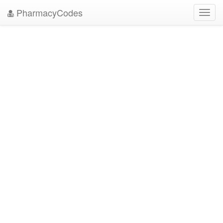
PharmacyCodes
Toggl
navig