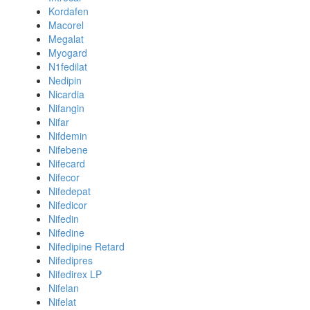
Kordafen
Macorel
Megalat
Myogard
N1fedilat
Nedipin
Nicardia
Nifangin
Nifar
Nifdemin
Nifebene
Nifecard
Nifecor
Nifedepat
Nifedicor
Nifedin
Nifedine
Nifedipine Retard
Nifedipres
Nifedirex LP
Nifelan
Nifelat