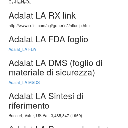
C
H
N
O
17
18
2
6
Adalat LA RX link
http://www.rxlist.com/cgi/generic2/nifedip.htm
Adalat LA FDA foglio
Adalat_LA FDA
Adalat LA DMS (foglio di
materiale di sicurezza)
Adalat_LA MSDS
Adalat LA Sintesi di
riferimento
Bossert, Vater, US Pat. 3,485,847 (1969)