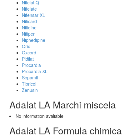
Nifelat Q
Nifelate
Nifensar XL
Nificard
Nifidine
Nifipen
Niphedipine
Orix
Oxcord
Pidilat
Procardia
Procardia XL
Sepamit
Tibricol
Zenusin
Adalat LA Marchi miscela
No information avaliable
Adalat LA Formula chimica