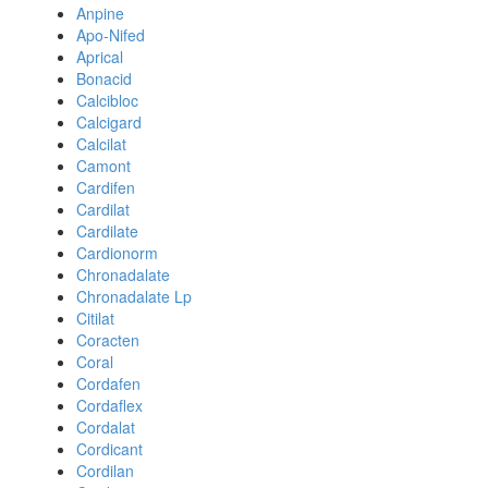
Anpine
Apo-Nifed
Aprical
Bonacid
Calcibloc
Calcigard
Calcilat
Camont
Cardifen
Cardilat
Cardilate
Cardionorm
Chronadalate
Chronadalate Lp
Citilat
Coracten
Coral
Cordafen
Cordaflex
Cordalat
Cordicant
Cordilan