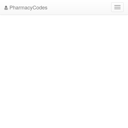
PharmacyCodes
Toggl
navig