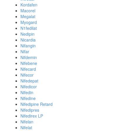
Kordafen
Macorel
Megalat
Myogard
N1fedilat
Nedipin
Nicardia
Nifangin
Nifar
Nifdemin
Nifebene
Nifecard
Nifecor
Nifedepat
Nifedicor
Nifedin
Nifedine
Nifedipine Retard
Nifedipres
Nifedirex LP
Nifelan
Nifelat