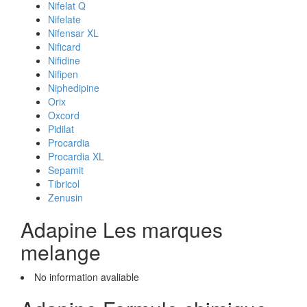
Nifelat Q
Nifelate
Nifensar XL
Nificard
Nifidine
Nifipen
Niphedipine
Orix
Oxcord
Pidilat
Procardia
Procardia XL
Sepamit
Tibricol
Zenusin
Adapine Les marques
melange
No information avaliable