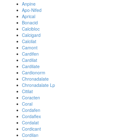
Anpine
Apo-Nifed
Aprical
Bonacid
Calcibloc
Calcigard
Calcilat
Camont
Cardifen
Cardilat
Cardilate
Cardionorm
Chronadalate
Chronadalate Lp
Citilat
Coracten
Coral
Cordafen
Cordaflex
Cordalat
Cordicant
Cordilan