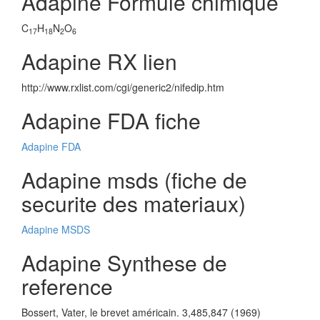
Adapine Formule chimique
C
H
N
O
17
18
2
6
Adapine RX lien
http://www.rxlist.com/cgi/generic2/nifedip.htm
Adapine FDA fiche
Adapine FDA
Adapine msds (fiche de
securite des materiaux)
Adapine MSDS
Adapine Synthese de
reference
Bossert, Vater, le brevet américain. 3,485,847 (1969)