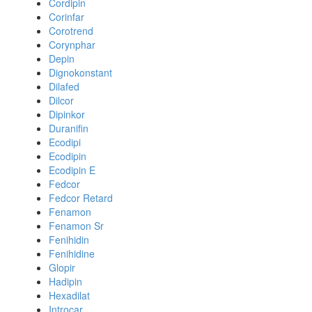
Cordipin
Corinfar
Corotrend
Corynphar
Depin
Dignokonstant
Dilafed
Dilcor
Dipinkor
Duranifin
Ecodipi
Ecodipin
Ecodipin E
Fedcor
Fedcor Retard
Fenamon
Fenamon Sr
Fenihidin
Fenihidine
Glopir
Hadipin
Hexadilat
Introcar