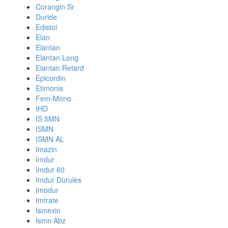
Corangin Sr
Duride
Edistol
Elan
Elantan
Elantan Long
Elantan Retard
Epicordin
Etimonis
Fem-Mono
IHD
IS 5MN
ISMN
ISMN AL
Imazin
Imdur
Imdur 60
Imdur Durules
Imodur
Imtrate
Ismexin
Ismn Abz