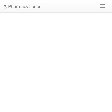
PharmacyCodes
Toggl
navig