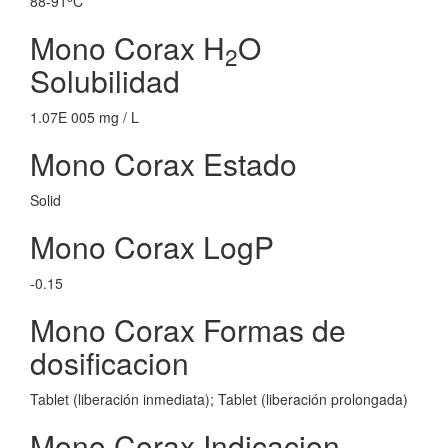
88-91
C
Mono Corax H
O
2
Solubilidad
1.07E 005 mg / L
Mono Corax Estado
Solid
Mono Corax LogP
-0.15
Mono Corax Formas de
dosificacion
Tablet (liberación inmediata); Tablet (liberación prolongada)
Mono Corax Indicacion