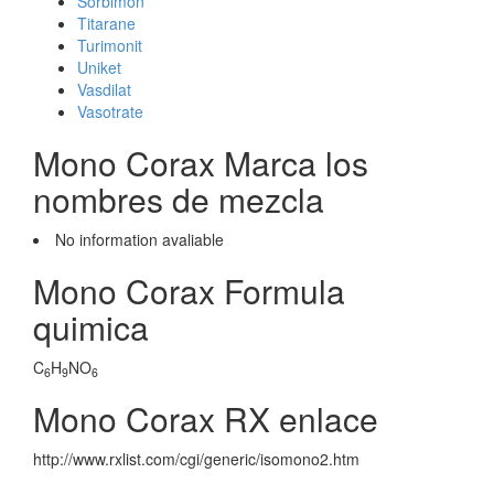
Sorbimon
Titarane
Turimonit
Uniket
Vasdilat
Vasotrate
Mono Corax Marca los
nombres de mezcla
No information avaliable
Mono Corax Formula
quimica
C
H
NO
6
9
6
Mono Corax RX enlace
http://www.rxlist.com/cgi/generic/isomono2.htm