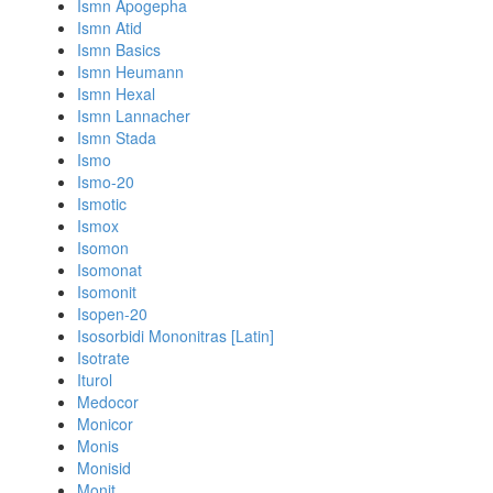
Ismn Apogepha
Ismn Atid
Ismn Basics
Ismn Heumann
Ismn Hexal
Ismn Lannacher
Ismn Stada
Ismo
Ismo-20
Ismotic
Ismox
Isomon
Isomonat
Isomonit
Isopen-20
Isosorbidi Mononitras [Latin]
Isotrate
Iturol
Medocor
Monicor
Monis
Monisid
Monit