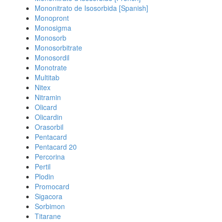
Mononitrato de Isosorbida [Spanish]
Monopront
Monosigma
Monosorb
Monosorbitrate
Monosordil
Monotrate
Multitab
Nitex
Nitramin
Olicard
Olicardin
Orasorbil
Pentacard
Pentacard 20
Percorina
Pertil
Plodin
Promocard
Sigacora
Sorbimon
Titarane