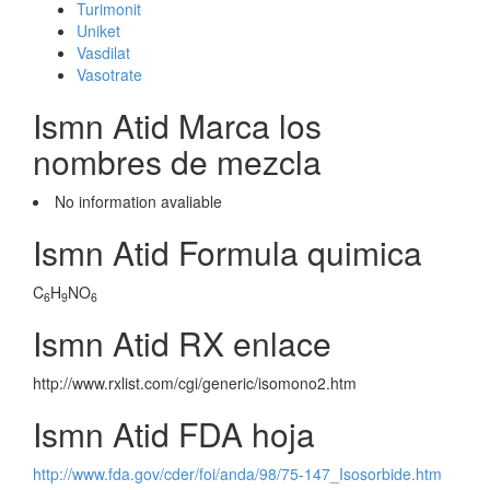
Turimonit
Uniket
Vasdilat
Vasotrate
Ismn Atid Marca los
nombres de mezcla
No information avaliable
Ismn Atid Formula quimica
C
H
NO
6
9
6
Ismn Atid RX enlace
http://www.rxlist.com/cgi/generic/isomono2.htm
Ismn Atid FDA hoja
http://www.fda.gov/cder/foi/anda/98/75-147_Isosorbide.htm