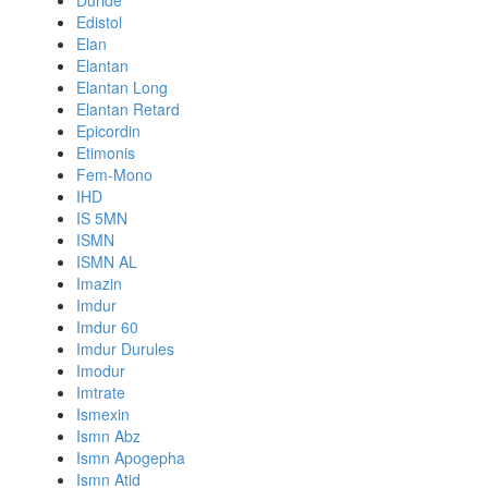
Duride
Edistol
Elan
Elantan
Elantan Long
Elantan Retard
Epicordin
Etimonis
Fem-Mono
IHD
IS 5MN
ISMN
ISMN AL
Imazin
Imdur
Imdur 60
Imdur Durules
Imodur
Imtrate
Ismexin
Ismn Abz
Ismn Apogepha
Ismn Atid