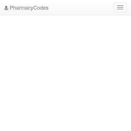
PharmacyCodes
Toggl
navig