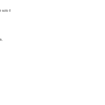
 solo il
a,