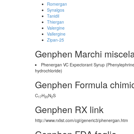
Romergan
Synalgos
Tanidil
Thiergan
Valergine
Vallergine
Zipan-25
Genphen Marchi miscel
Phenergan VC Expectorant Syrup (Phenylephrine
hydrochloride)
Genphen Formula chimi
C
H
N
S
17
20
2
Genphen RX link
http://www.rxlist.com/cgi/generic3/phenergan.htm