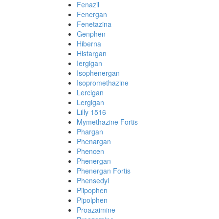
Fenazil
Fenergan
Fenetazina
Genphen
Hiberna
Histargan
Iergigan
Isophenergan
Isopromethazine
Lercigan
Lergigan
Lilly 1516
Mymethazine Fortis
Phargan
Phenargan
Phencen
Phenergan
Phenergan Fortis
Phensedyl
Pilpophen
Pipolphen
Proazaimine