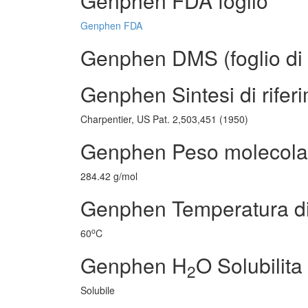
Genphen FDA foglio
Genphen FDA
Genphen DMS (foglio di m
Genphen Sintesi di rifer
Charpentier, US Pat. 2,503,451 (1950)
Genphen Peso molecola
284.42 g/mol
Genphen Temperatura di
o
60
C
Genphen H
O Solubilita
2
Solubile