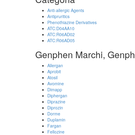
Anti-allergic Agents
Antipruritics
Phenothiazine Derivatives
ATC:D04AA10
ATC:R06AD02
ATC:R06AD05
Genphen Marchi, Genph
Allergan
Aprobit
Atosil
Avomine
Dimapp
Diphergan
Diprazine
Diprozin
Dorme
Duplamin
Fargan
Fellozine