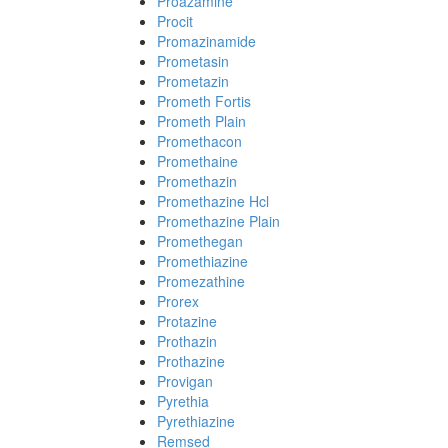
Proazamine
Procit
Promazinamide
Prometasin
Prometazin
Prometh Fortis
Prometh Plain
Promethacon
Promethaine
Promethazin
Promethazine Hcl
Promethazine Plain
Promethegan
Promethiazine
Promezathine
Prorex
Protazine
Prothazin
Prothazine
Provigan
Pyrethia
Pyrethiazine
Remsed