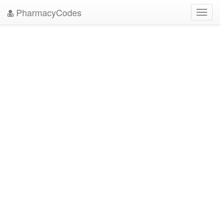
PharmacyCodes
Toggl
navig