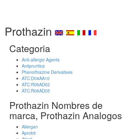
Prothazin
Categoria
Anti-allergic Agents
Antipruritics
Phenothiazine Derivatives
ATC:D04AA10
ATC:R06AD02
ATC:R06AD05
Prothazin Nombres de
marca, Prothazin Analogos
Allergan
Aprobit