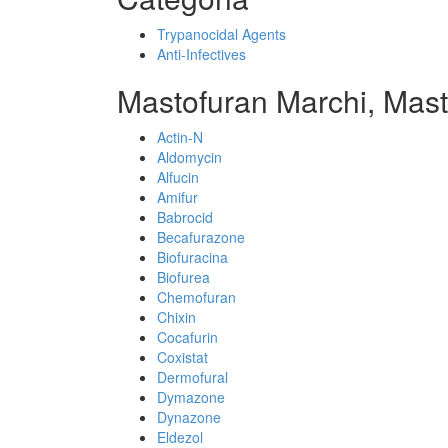
Trypanocidal Agents
Anti-Infectives
Mastofuran Marchi, Mast
Actin-N
Aldomycin
Alfucin
Amifur
Babrocid
Becafurazone
Biofuracina
Biofurea
Chemofuran
Chixin
Cocafurin
Coxistat
Dermofural
Dymazone
Dynazone
Eldezol