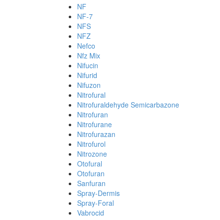
NF
NF-7
NFS
NFZ
Nefco
Nfz Mix
Nifucin
Nifurid
Nifuzon
Nitrofural
Nitrofuraldehyde Semicarbazone
Nitrofuran
Nitrofurane
Nitrofurazan
Nitrofurol
Nitrozone
Otofural
Otofuran
Sanfuran
Spray-Dermis
Spray-Foral
Vabrocid