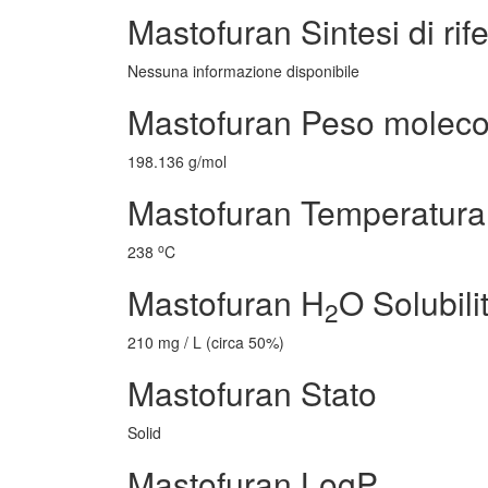
Mastofuran Sintesi di rif
Nessuna informazione disponibile
Mastofuran Peso moleco
198.136 g/mol
Mastofuran Temperatura 
o
238
C
Mastofuran H
O Solubili
2
210 mg / L (circa 50%)
Mastofuran Stato
Solid
Mastofuran LogP