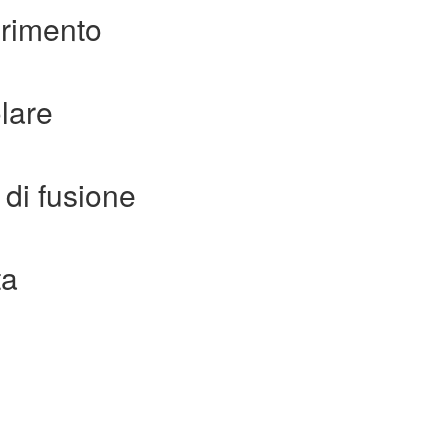
erimento
lare
di fusione
ta