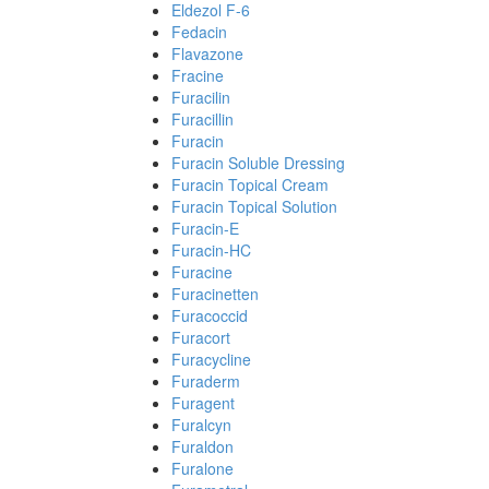
Eldezol F-6
Fedacin
Flavazone
Fracine
Furacilin
Furacillin
Furacin
Furacin Soluble Dressing
Furacin Topical Cream
Furacin Topical Solution
Furacin-E
Furacin-HC
Furacine
Furacinetten
Furacoccid
Furacort
Furacycline
Furaderm
Furagent
Furalcyn
Furaldon
Furalone