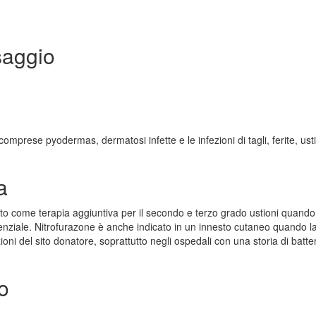
saggio
comprese pyodermas, dermatosi infette e le infezioni di tagli, ferite, ust
a
ato come terapia aggiuntiva per il secondo e terzo grado ustioni quando
tenziale. Nitrofurazone è anche indicato in un innesto cutaneo quando l
ni del sito donatore, soprattutto negli ospedali con una storia di batter
o