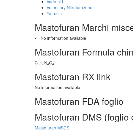
Vadrocid
Veterinary Nitrofurazone
Yatrocin
Mastofuran Marchi misc
No information avaliable
Mastofuran Formula chi
C
H
N
O
6
6
4
4
Mastofuran RX link
No information avaliable
Mastofuran FDA foglio
Mastofuran DMS (foglio d
Mastofuran MSDS