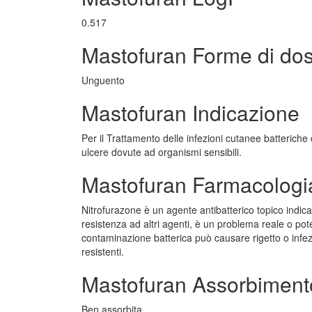
0.517
Mastofuran Forme di do
Unguento
Mastofuran Indicazione
Per il Trattamento delle infezioni cutanee batteriche 
ulcere dovute ad organismi sensibili.
Mastofuran Farmacologi
Nitrofurazone è un agente antibatterico topico indic
resistenza ad altri agenti, è un problema reale o po
contaminazione batterica può causare rigetto o infezio
resistenti.
Mastofuran Assorbiment
Ben assorbita.