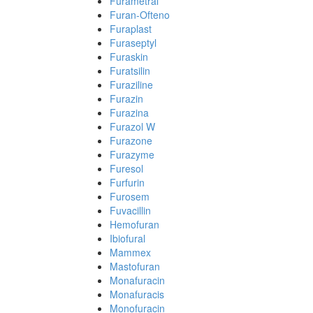
Furametral
Furan-Ofteno
Furaplast
Furaseptyl
Furaskin
Furatsilin
Furaziline
Furazin
Furazina
Furazol W
Furazone
Furazyme
Furesol
Furfurin
Furosem
Fuvacillin
Hemofuran
Ibiofural
Mammex
Mastofuran
Monafuracin
Monafuracis
Monofuracin