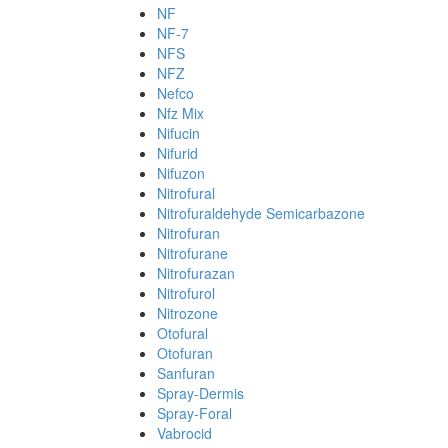
NF
NF-7
NFS
NFZ
Nefco
Nfz Mix
Nifucin
Nifurid
Nifuzon
Nitrofural
Nitrofuraldehyde Semicarbazone
Nitrofuran
Nitrofurane
Nitrofurazan
Nitrofurol
Nitrozone
Otofural
Otofuran
Sanfuran
Spray-Dermis
Spray-Foral
Vabrocid