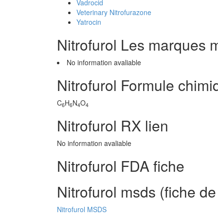
Vadrocid
Veterinary Nitrofurazone
Yatrocin
Nitrofurol Les marques 
No information avaliable
Nitrofurol Formule chimi
C
H
N
O
6
6
4
4
Nitrofurol RX lien
No information avaliable
Nitrofurol FDA fiche
Nitrofurol msds (fiche d
Nitrofurol MSDS