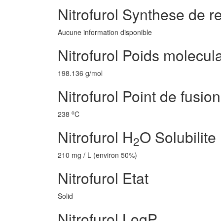
Nitrofurol Synthese de r
Aucune information disponible
Nitrofurol Poids molecula
198.136 g/mol
Nitrofurol Point de fusion
o
238
C
Nitrofurol H
O Solubilite
2
210 mg / L (environ 50%)
Nitrofurol Etat
Solid
Nitrofurol LogP