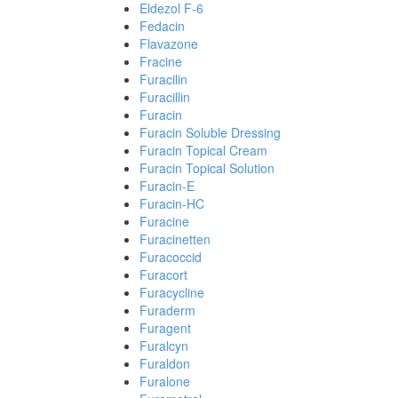
Eldezol F-6
Fedacin
Flavazone
Fracine
Furacilin
Furacillin
Furacin
Furacin Soluble Dressing
Furacin Topical Cream
Furacin Topical Solution
Furacin-E
Furacin-HC
Furacine
Furacinetten
Furacoccid
Furacort
Furacycline
Furaderm
Furagent
Furalcyn
Furaldon
Furalone