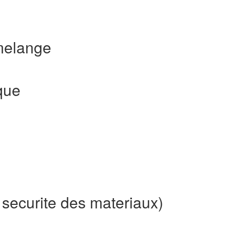
melange
que
e securite des materiaux)