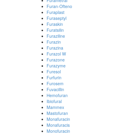
Furametral
Furan-Ofteno
Furaplast
Furaseptyl
Furaskin
Furatsilin
Furaziline
Furazin
Furazina
Furazol W
Furazone
Furazyme
Furesol
Furfurin
Furosem
Fuvacillin
Hemofuran
Ibiofural
Mammex
Mastofuran
Monafuracin
Monafuracis
Monofuracin