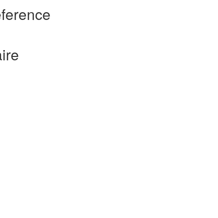
eference
ire