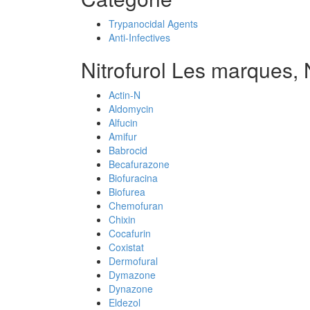
Trypanocidal Agents
Anti-Infectives
Nitrofurol Les marques, 
Actin-N
Aldomycin
Alfucin
Amifur
Babrocid
Becafurazone
Biofuracina
Biofurea
Chemofuran
Chixin
Cocafurin
Coxistat
Dermofural
Dymazone
Dynazone
Eldezol