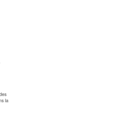
s
 des
ns la