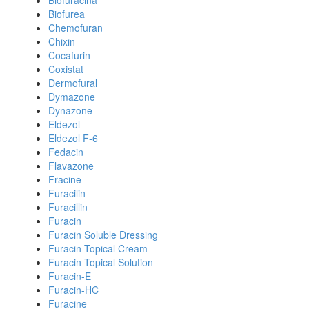
Biofuracina
Biofurea
Chemofuran
Chixin
Cocafurin
Coxistat
Dermofural
Dymazone
Dynazone
Eldezol
Eldezol F-6
Fedacin
Flavazone
Fracine
Furacilin
Furacillin
Furacin
Furacin Soluble Dressing
Furacin Topical Cream
Furacin Topical Solution
Furacin-E
Furacin-HC
Furacine