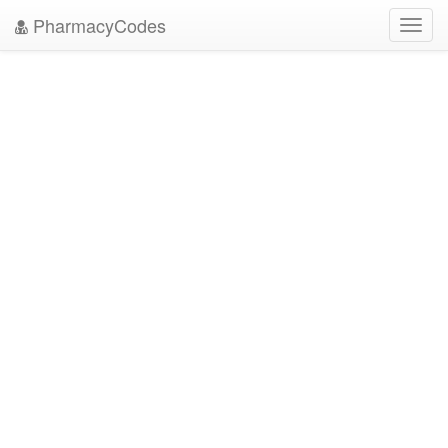
PharmacyCodes
Toggl
navig