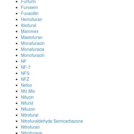
Furfurin
Furosem
Fuvacillin
Hemofuran
Ibiofural
Mammex
Mastofuran
Monafuracin
Monafuracis
Monofuracin
NF
NF-7
NFS
NFZ
Nefco
Nfz Mix
Nifucin
Nifurid
Nifuzon
Nitrofural
Nitrofuraldehyde Semicarbazone
Nitrofuran
Nitrofurane