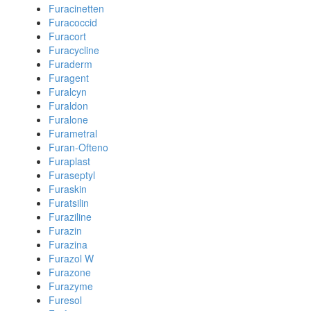
Furacinetten
Furacoccid
Furacort
Furacycline
Furaderm
Furagent
Furalcyn
Furaldon
Furalone
Furametral
Furan-Ofteno
Furaplast
Furaseptyl
Furaskin
Furatsilin
Furaziline
Furazin
Furazina
Furazol W
Furazone
Furazyme
Furesol