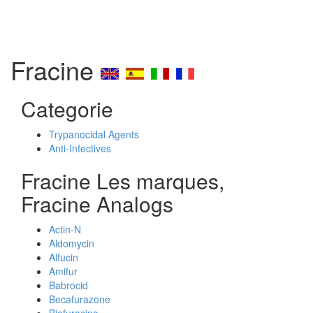
Fracine
Categorie
Trypanocidal Agents
Anti-Infectives
Fracine Les marques,
Fracine Analogs
Actin-N
Aldomycin
Alfucin
Amifur
Babrocid
Becafurazone