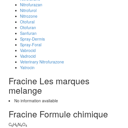
Nitrofurazan
Nitrofurol
Nitrozone
Otofural
Otofuran
Sanfuran
Spray-Dermis
Spray-Foral
Vabrocid
Vadrocid
Veterinary Nitrofurazone
Yatrocin
Fracine Les marques
melange
No information avaliable
Fracine Formule chimique
C
H
N
O
6
6
4
4