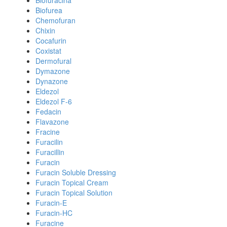
Biofuracina
Biofurea
Chemofuran
Chixin
Cocafurin
Coxistat
Dermofural
Dymazone
Dynazone
Eldezol
Eldezol F-6
Fedacin
Flavazone
Fracine
Furacilin
Furacillin
Furacin
Furacin Soluble Dressing
Furacin Topical Cream
Furacin Topical Solution
Furacin-E
Furacin-HC
Furacine