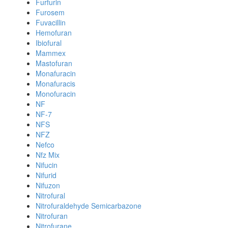
Furfurin
Furosem
Fuvacillin
Hemofuran
Ibiofural
Mammex
Mastofuran
Monafuracin
Monafuracis
Monofuracin
NF
NF-7
NFS
NFZ
Nefco
Nfz Mix
Nifucin
Nifurid
Nifuzon
Nitrofural
Nitrofuraldehyde Semicarbazone
Nitrofuran
Nitrofurane