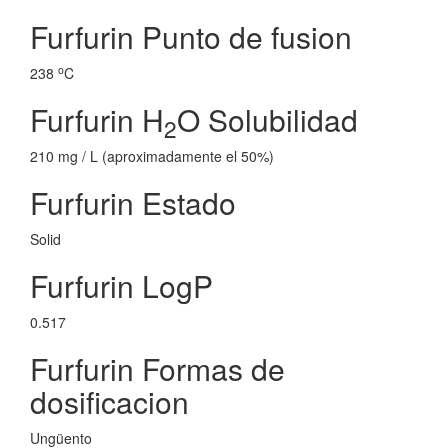
Furfurin Punto de fusion
o
238
C
Furfurin H
O Solubilidad
2
210 mg / L (aproximadamente el 50%)
Furfurin Estado
Solid
Furfurin LogP
0.517
Furfurin Formas de
dosificacion
Ungüento