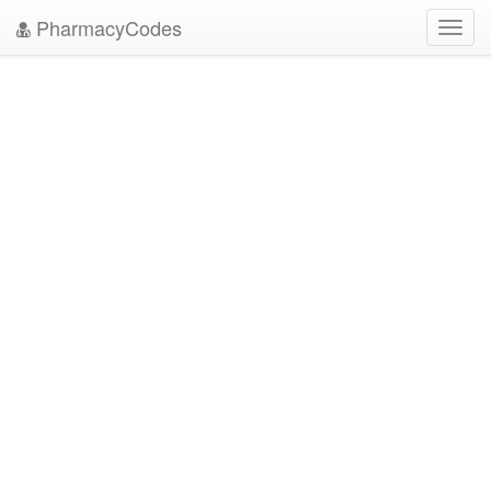
PharmacyCodes
Toggl
navig