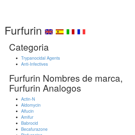
Furfurin
Categoria
Trypanocidal Agents
Anti-Infectives
Furfurin Nombres de marca,
Furfurin Analogos
Actin-N
Aldomycin
Alfucin
Amifur
Babrocid
Becafurazone