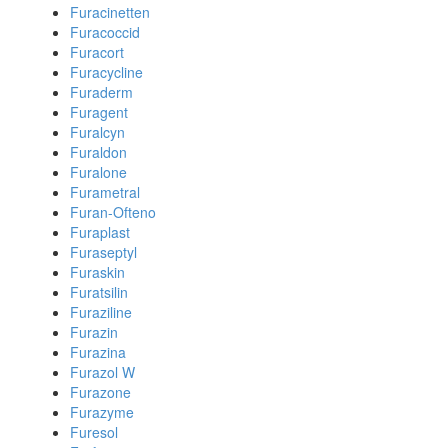
Furacinetten
Furacoccid
Furacort
Furacycline
Furaderm
Furagent
Furalcyn
Furaldon
Furalone
Furametral
Furan-Ofteno
Furaplast
Furaseptyl
Furaskin
Furatsilin
Furaziline
Furazin
Furazina
Furazol W
Furazone
Furazyme
Furesol