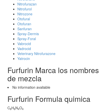
Nitrofurazan
Nitrofurol
Nitrozone
Otofural
Otofuran
Sanfuran
Spray-Dermis
Spray-Foral
Vabrocid
Vadrocid
Veterinary Nitrofurazone
Yatrocin
Furfurin Marca los nombres
de mezcla
No information avaliable
Furfurin Formula quimica
C
H
N
O
6
6
4
4