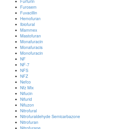
Furfurin
Furosem
Fuvacillin
Hemofuran
Ibiofural
Mammex
Mastofuran
Monafuracin
Monafuracis
Monofuracin
NF
NF-7
NFS
NFZ
Nefco
Nfz Mix
Nifucin
Nifurid
Nifuzon
Nitrofural
Nitrofuraldehyde Semicarbazone
Nitrofuran
Nitrofurane