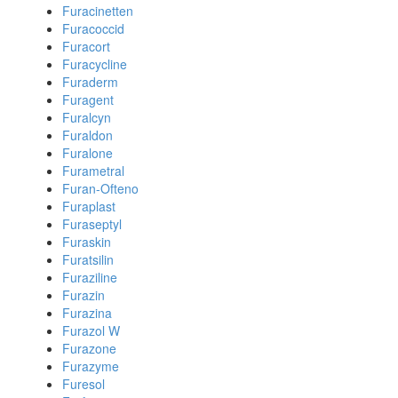
Furacinetten
Furacoccid
Furacort
Furacycline
Furaderm
Furagent
Furalcyn
Furaldon
Furalone
Furametral
Furan-Ofteno
Furaplast
Furaseptyl
Furaskin
Furatsilin
Furaziline
Furazin
Furazina
Furazol W
Furazone
Furazyme
Furesol