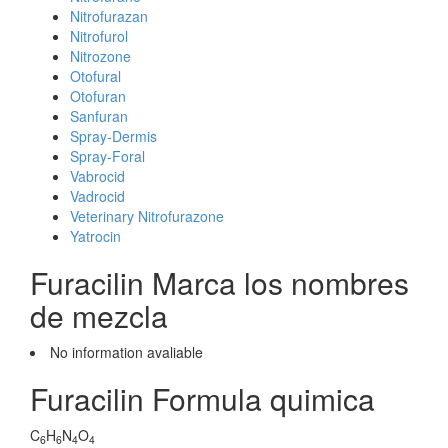
Nitrofurazan
Nitrofurol
Nitrozone
Otofural
Otofuran
Sanfuran
Spray-Dermis
Spray-Foral
Vabrocid
Vadrocid
Veterinary Nitrofurazone
Yatrocin
Furacilin Marca los nombres
de mezcla
No information avaliable
Furacilin Formula quimica
C
H
N
O
6
6
4
4