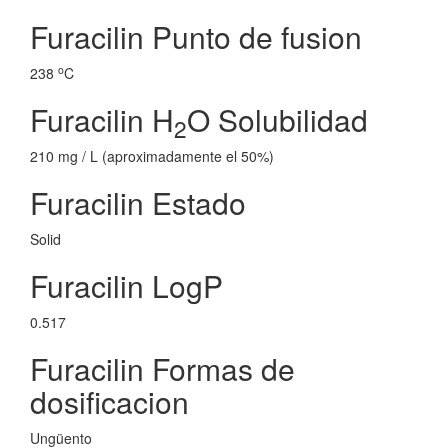
Furacilin Punto de fusion
o
238
C
Furacilin H
O Solubilidad
2
210 mg / L (aproximadamente el 50%)
Furacilin Estado
Solid
Furacilin LogP
0.517
Furacilin Formas de
dosificacion
Ungüento