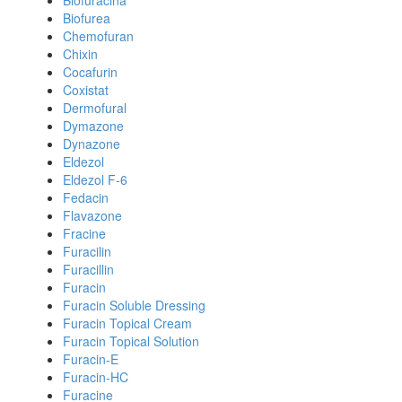
Biofuracina
Biofurea
Chemofuran
Chixin
Cocafurin
Coxistat
Dermofural
Dymazone
Dynazone
Eldezol
Eldezol F-6
Fedacin
Flavazone
Fracine
Furacilin
Furacillin
Furacin
Furacin Soluble Dressing
Furacin Topical Cream
Furacin Topical Solution
Furacin-E
Furacin-HC
Furacine