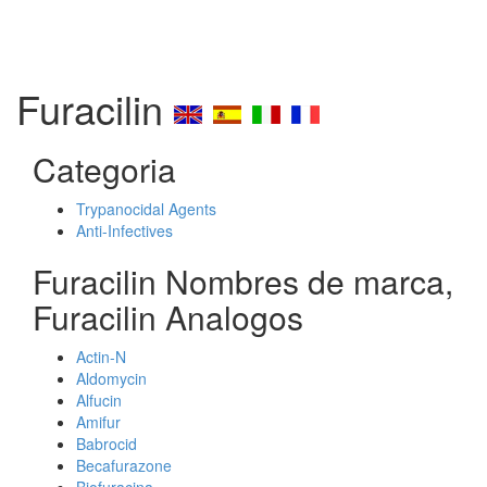
Furacilin
Categoria
Trypanocidal Agents
Anti-Infectives
Furacilin Nombres de marca,
Furacilin Analogos
Actin-N
Aldomycin
Alfucin
Amifur
Babrocid
Becafurazone