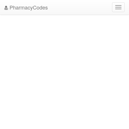
PharmacyCodes
Toggl
navig