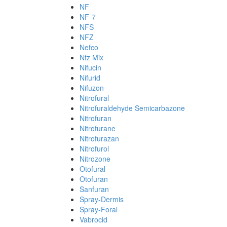
NF
NF-7
NFS
NFZ
Nefco
Nfz Mix
Nifucin
Nifurid
Nifuzon
Nitrofural
Nitrofuraldehyde Semicarbazone
Nitrofuran
Nitrofurane
Nitrofurazan
Nitrofurol
Nitrozone
Otofural
Otofuran
Sanfuran
Spray-Dermis
Spray-Foral
Vabrocid