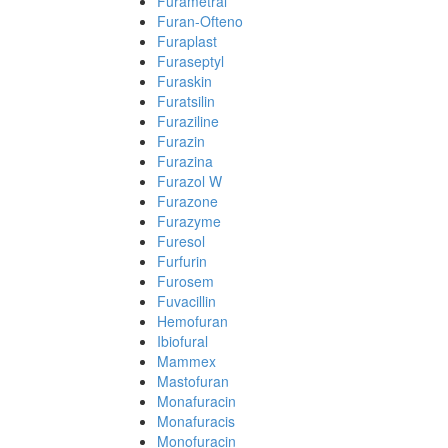
Furametral
Furan-Ofteno
Furaplast
Furaseptyl
Furaskin
Furatsilin
Furaziline
Furazin
Furazina
Furazol W
Furazone
Furazyme
Furesol
Furfurin
Furosem
Fuvacillin
Hemofuran
Ibiofural
Mammex
Mastofuran
Monafuracin
Monafuracis
Monofuracin