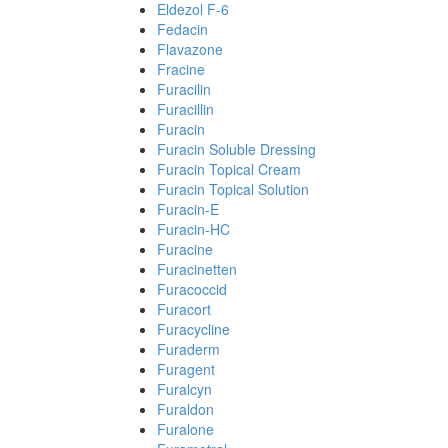
Eldezol F-6
Fedacin
Flavazone
Fracine
Furacilin
Furacillin
Furacin
Furacin Soluble Dressing
Furacin Topical Cream
Furacin Topical Solution
Furacin-E
Furacin-HC
Furacine
Furacinetten
Furacoccid
Furacort
Furacycline
Furaderm
Furagent
Furalcyn
Furaldon
Furalone