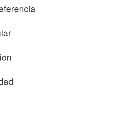
referencia
lar
ion
idad