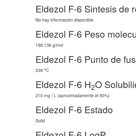
Eldezol F-6 Sintesis de 
No hay información disponible
Eldezol F-6 Peso molecu
198.136 g/mol
Eldezol F-6 Punto de fus
o
238
C
Eldezol F-6 H
O Solubil
2
210 mg / L (aproximadamente el 50%)
Eldezol F-6 Estado
Solid
Eldezol F-6 LogP