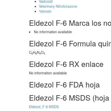
Vadrocid
Veterinary Nitrofurazone
Yatrocin
Eldezol F-6 Marca los 
No information avaliable
Eldezol F-6 Formula qui
C
H
N
O
6
6
4
4
Eldezol F-6 RX enlace
No information avaliable
Eldezol F-6 FDA hoja
Eldezol F-6 MSDS (hoja 
Eldezol_F-6 MSDS