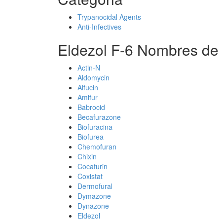
Trypanocidal Agents
Anti-Infectives
Eldezol F-6 Nombres de
Actin-N
Aldomycin
Alfucin
Amifur
Babrocid
Becafurazone
Biofuracina
Biofurea
Chemofuran
Chixin
Cocafurin
Coxistat
Dermofural
Dymazone
Dynazone
Eldezol