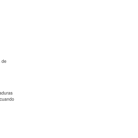
s de
maduras
l cuando