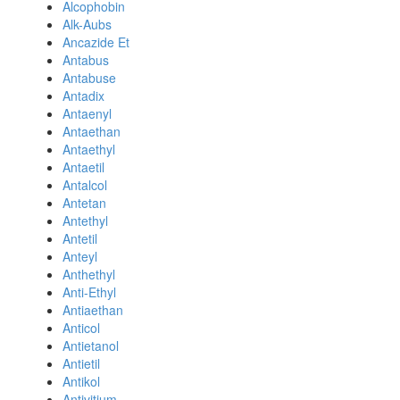
Alcophobin
Alk-Aubs
Ancazide Et
Antabus
Antabuse
Antadix
Antaenyl
Antaethan
Antaethyl
Antaetil
Antalcol
Antetan
Antethyl
Antetil
Anteyl
Anthethyl
Anti-Ethyl
Antiaethan
Anticol
Antietanol
Antietil
Antikol
Antivitium