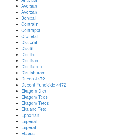
Aversan
Averzan
Bonibal
Contralin
Contrapot
Cronetal
Dicupral
Disetil
Disulfan
Disulfram
Disulfuram
Disulphuram
Dupon 4472
Dupont Fungicide 4472
Ekagom Dtet
Ekagom Teds
Ekagom Tetds
Ekaland Tetd
Ephorran
Espenal
Esperal
Etabus