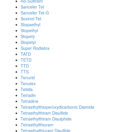
Ro-Sulfiram
Sanceler Tet
Sanceler Tet-G
Soxinol Tet
Stopaethyl
Stopethyl
Stopety
Stopetyl
Super Rodiatox
TATD
TETD
TTD
TTS
Tenurid
Tenutex
Tetidis
Tetradin
Tetradine
Tetraethylthioperoxydicarbonic Diamide
Tetraethylthiram Disulfide
Tetraethylthiram Disulphide
Tetraethylthiuram
Tetraethylthiuram Disulfide