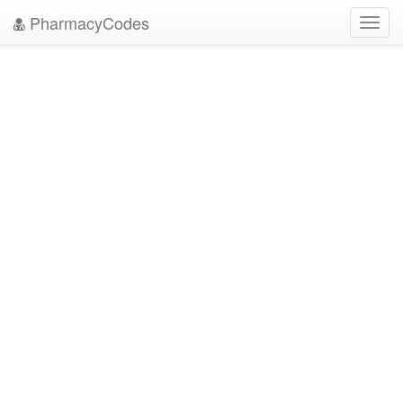
PharmacyCodes
Toggl
navig