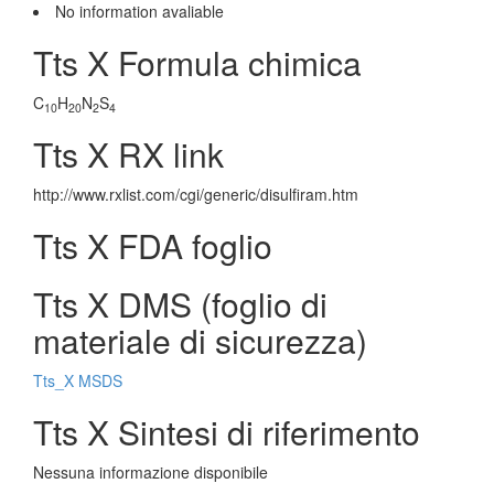
No information avaliable
Tts X Formula chimica
C
H
N
S
10
20
2
4
Tts X RX link
http://www.rxlist.com/cgi/generic/disulfiram.htm
Tts X FDA foglio
Tts X DMS (foglio di
materiale di sicurezza)
Tts_X MSDS
Tts X Sintesi di riferimento
Nessuna informazione disponibile