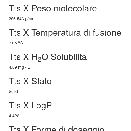
Tts X Peso molecolare
296.543 g/mol
Tts X Temperatura di fusione
o
71.5
C
Tts X H
O Solubilita
2
4,09 mg / L
Tts X Stato
Solid
Tts X LogP
4.422
Tts X Forme di dosaggio