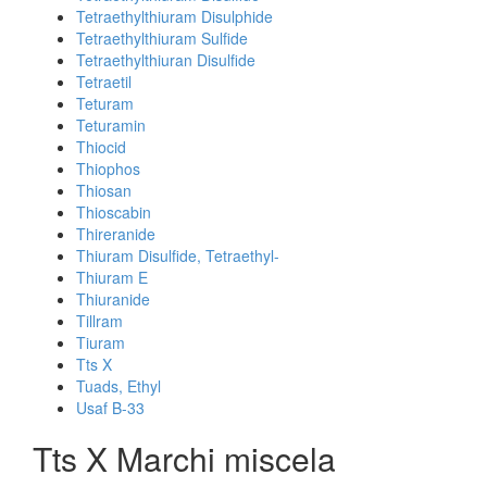
Tetraethylthiuram Disulphide
Tetraethylthiuram Sulfide
Tetraethylthiuran Disulfide
Tetraetil
Teturam
Teturamin
Thiocid
Thiophos
Thiosan
Thioscabin
Thireranide
Thiuram Disulfide, Tetraethyl-
Thiuram E
Thiuranide
Tillram
Tiuram
Tts X
Tuads, Ethyl
Usaf B-33
Tts X Marchi miscela