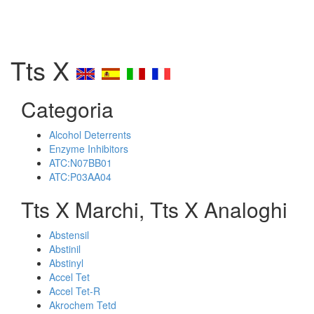
Tts X
Categoria
Alcohol Deterrents
Enzyme Inhibitors
ATC:N07BB01
ATC:P03AA04
Tts X Marchi, Tts X Analoghi
Abstensil
Abstinil
Abstinyl
Accel Tet
Accel Tet-R
Akrochem Tetd