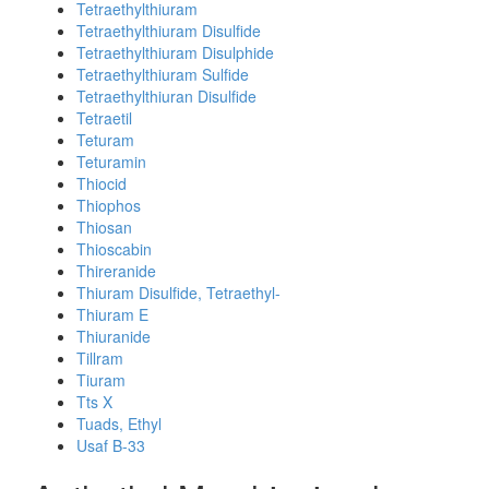
Tetraethylthiuram
Tetraethylthiuram Disulfide
Tetraethylthiuram Disulphide
Tetraethylthiuram Sulfide
Tetraethylthiuran Disulfide
Tetraetil
Teturam
Teturamin
Thiocid
Thiophos
Thiosan
Thioscabin
Thireranide
Thiuram Disulfide, Tetraethyl-
Thiuram E
Thiuranide
Tillram
Tiuram
Tts X
Tuads, Ethyl
Usaf B-33