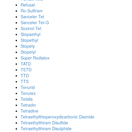
Refusal
Ro-Sulfiram
Sanceler Tet
Sanceler Tet-G
Soxinol Tet
Stopaethyl
Stopethyl
Stopety
Stopetyl
Super Rodiatox
TATD
TETD
TTD
TTS
Tenurid
Tenutex
Tetidis
Tetradin
Tetradine
Tetraethylthioperoxydicarbonic Diamide
Tetraethylthiram Disulfide
Tetraethylthiram Disulphide