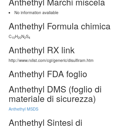
Anthethyl Marchi miscela
No information avaliable
Anthethyl Formula chimica
C
H
N
S
10
20
2
4
Anthethyl RX link
http://www.rxlist.com/cgi/generic/disulfiram.htm
Anthethyl FDA foglio
Anthethyl DMS (foglio di
materiale di sicurezza)
Anthethyl MSDS
Anthethyl Sintesi di