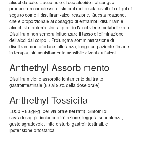
alcool da solo. L'accumulo di acetaldeide nel sangue,
produce un complesso di sintomi molto spiacevoli di cui qui di
seguito come il disulfiram-alcol reazione. Questa reazione,
che è proporzionale al dosaggio di entrambi i disulfiram e
alcool, si manterrà sino a quando l'alcol viene metabolizzato.
Disulfiram non sembra influenzare il tasso di eliminazione
dell'alcol dal corpo. . Prolungata somministrazione di
disulfiram non produce tolleranza; lungo un paziente rimane
in terapia, più squisitamente sensibile diventa all'alcol.
Anthethyl Assorbimento
Disulfiram viene assorbito lentamente dal tratto
gastrointestinale (80 al 90% della dose orale).
Anthethyl Tossicita
LD50 = 8.6g/kg (per via orale nei ratti). Sintomi di
sovradosaggio includono irritazione, leggera sonnolenza,
gusto sgradevole, mite disturbi gastrointestinali, e
ipotensione ortostatica.