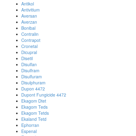
Antikol
Antivitium
Aversan
Averzan
Bonibal
Contralin
Contrapot
Cronetal
Dicupral
Disetil
Disulfan
Disulfram
Disulfuram
Disulphuram
Dupon 4472
Dupont Fungicide 4472
Ekagom Dtet
Ekagom Teds
Ekagom Tetds
Ekaland Tetd
Ephorran
Espenal