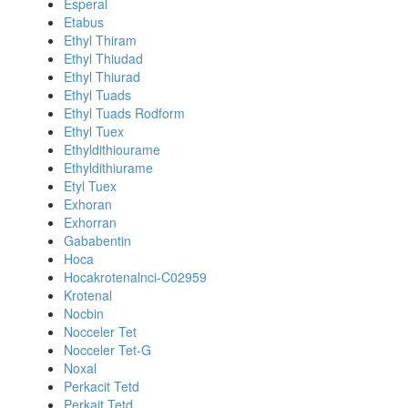
Esperal
Etabus
Ethyl Thiram
Ethyl Thiudad
Ethyl Thiurad
Ethyl Tuads
Ethyl Tuads Rodform
Ethyl Tuex
Ethyldithiourame
Ethyldithiurame
Etyl Tuex
Exhoran
Exhorran
Gababentin
Hoca
Hocakrotenalnci-C02959
Krotenal
Nocbin
Nocceler Tet
Nocceler Tet-G
Noxal
Perkacit Tetd
Perkait Tetd