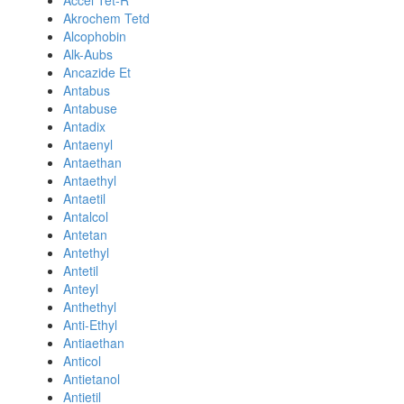
Accel Tet-R
Akrochem Tetd
Alcophobin
Alk-Aubs
Ancazide Et
Antabus
Antabuse
Antadix
Antaenyl
Antaethan
Antaethyl
Antaetil
Antalcol
Antetan
Antethyl
Antetil
Anteyl
Anthethyl
Anti-Ethyl
Antiaethan
Anticol
Antietanol
Antietil