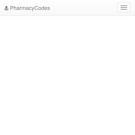
PharmacyCodes
Toggl
navig