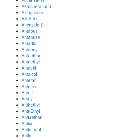
Accel Tet-R
Akrochem Tetd
Alcophobin
Alk-Aubs
Ancazide Et
Antabus
Antabuse
Antadix
Antaenyl
Antaethan
Antaethyl
Antaetil
Antalcol
Antetan
Antethyl
Antetil
Anteyl
Anthethyl
Anti-Ethyl
Antiaethan
Anticol
Antietanol
Antietil