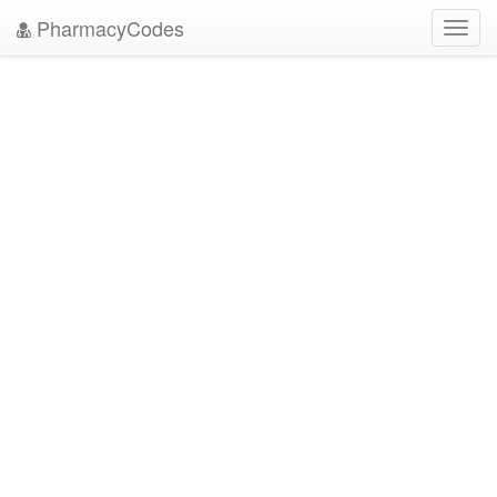
PharmacyCodes
Toggl
navig