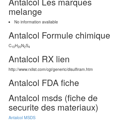
Antalcol Les marques
melange
No information avaliable
Antalcol Formule chimique
C
H
N
S
10
20
2
4
Antalcol RX lien
http://www.rxlist.com/cgi/generic/disulfiram.htm
Antalcol FDA fiche
Antalcol msds (fiche de
securite des materiaux)
Antalcol MSDS