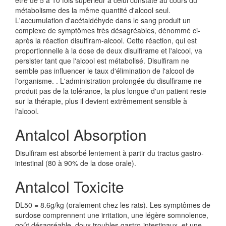
être de 5 à 10 fois supérieur à celui constaté au cours du
métabolisme des la même quantité d'alcool seul.
L'accumulation d'acétaldéhyde dans le sang produit un
complexe de symptômes très désagréables, dénommé ci-
après la réaction disulfiram-alcool. Cette réaction, qui est
proportionnelle à la dose de deux disulfirame et l'alcool, va
persister tant que l'alcool est métabolisé. Disulfiram ne
semble pas influencer le taux d'élimination de l'alcool de
l'organisme. . L'administration prolongée du disulfirame ne
produit pas de la tolérance, la plus longue d'un patient reste
sur la thérapie, plus il devient extrêmement sensible à
l'alcool.
Antalcol Absorption
Disulfiram est absorbé lentement à partir du tractus gastro-
intestinal (80 à 90% de la dose orale).
Antalcol Toxicite
DL50 = 8.6g/kg (oralement chez les rats). Les symptômes de
surdose comprennent une irritation, une légère somnolence,
goût désagréable, doux troubles gastro-intestinaux, et une