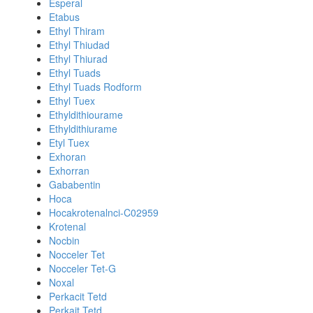
Esperal
Etabus
Ethyl Thiram
Ethyl Thiudad
Ethyl Thiurad
Ethyl Tuads
Ethyl Tuads Rodform
Ethyl Tuex
Ethyldithiourame
Ethyldithiurame
Etyl Tuex
Exhoran
Exhorran
Gababentin
Hoca
Hocakrotenalnci-C02959
Krotenal
Nocbin
Nocceler Tet
Nocceler Tet-G
Noxal
Perkacit Tetd
Perkait Tetd