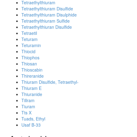
Tetraethylthiuram
Tetraethylthiuram Disulfide
Tetraethylthiuram Disulphide
Tetraethylthiuram Sulfide
Tetraethylthiuran Disulfide
Tetraetil
Teturam
Teturamin
Thiocid
Thiophos
Thiosan
Thioscabin
Thireranide
Thiuram Disulfide, Tetraethyl-
Thiuram E
Thiuranide
Tillram
Tiuram
Tts X
Tuads, Ethyl
Usaf B-33