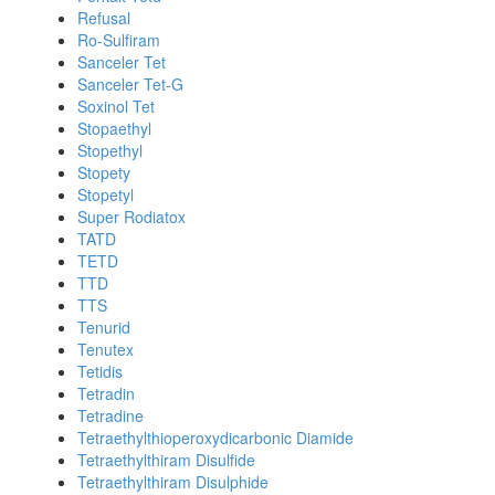
Refusal
Ro-Sulfiram
Sanceler Tet
Sanceler Tet-G
Soxinol Tet
Stopaethyl
Stopethyl
Stopety
Stopetyl
Super Rodiatox
TATD
TETD
TTD
TTS
Tenurid
Tenutex
Tetidis
Tetradin
Tetradine
Tetraethylthioperoxydicarbonic Diamide
Tetraethylthiram Disulfide
Tetraethylthiram Disulphide