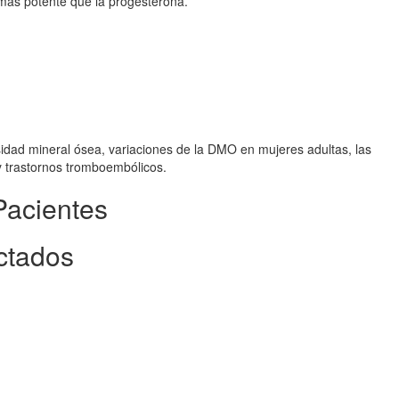
más potente que la progesterona.
sidad mineral ósea, variaciones de la DMO en mujeres adultas, las
y trastornos tromboembólicos.
Pacientes
ctados