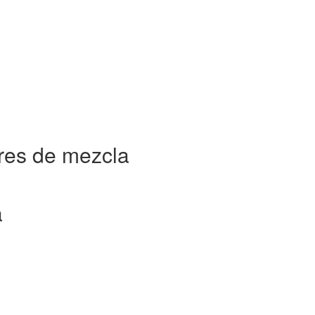
res de mezcla
a