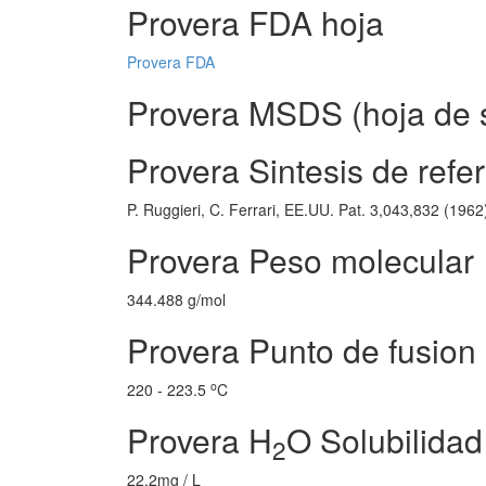
Provera FDA hoja
Provera FDA
Provera MSDS (hoja de s
Provera Sintesis de refe
P. Ruggieri, C. Ferrari, EE.UU. Pat. 3,043,832 (1962
Provera Peso molecular
344.488 g/mol
Provera Punto de fusion
o
220 - 223.5
C
Provera H
O Solubilidad
2
22.2mg / L