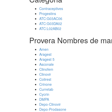
Contraceptives
Progestins
ATC:G03AC06
ATC:G03DA02
ATC:L02AB02
Provera Nombres de mar
Amen
Aragest
Aragest 5
Asconale
Clinofem
Clinovir
Colirest
Crinone
Curretab
Cycrin
DMPA
Depo-Clinovir
Depo-Prodasone