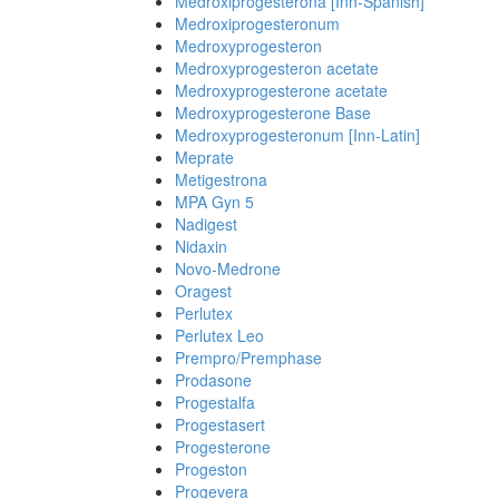
Medroxiprogesterona [Inn-Spanish]
Medroxiprogesteronum
Medroxyprogesteron
Medroxyprogesteron acetate
Medroxyprogesterone acetate
Medroxyprogesterone Base
Medroxyprogesteronum [Inn-Latin]
Meprate
Metigestrona
MPA Gyn 5
Nadigest
Nidaxin
Novo-Medrone
Oragest
Perlutex
Perlutex Leo
Prempro/Premphase
Prodasone
Progestalfa
Progestasert
Progesterone
Progeston
Progevera