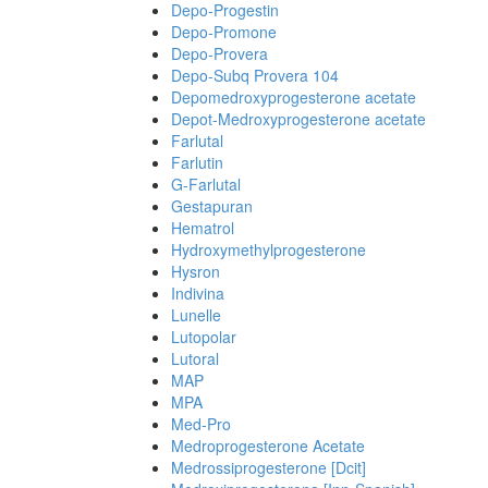
Depo-Progestin
Depo-Promone
Depo-Provera
Depo-Subq Provera 104
Depomedroxyprogesterone acetate
Depot-Medroxyprogesterone acetate
Farlutal
Farlutin
G-Farlutal
Gestapuran
Hematrol
Hydroxymethylprogesterone
Hysron
Indivina
Lunelle
Lutopolar
Lutoral
MAP
MPA
Med-Pro
Medroprogesterone Acetate
Medrossiprogesterone [Dcit]