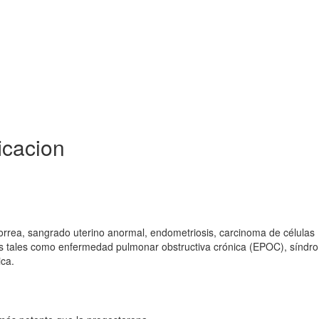
icacion
norrea, sangrado uterino anormal, endometriosis, carcinoma de células
res tales como enfermedad pulmonar obstructiva crónica (EPOC), síndr
ica.