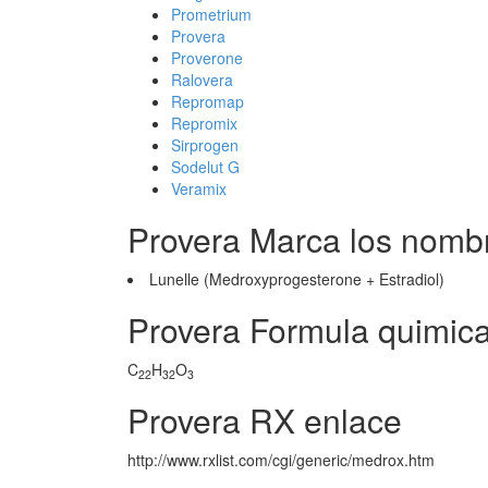
Prometrium
Provera
Proverone
Ralovera
Repromap
Repromix
Sirprogen
Sodelut G
Veramix
Provera Marca los nomb
Lunelle (Medroxyprogesterone + Estradiol)
Provera Formula quimic
C
H
O
22
32
3
Provera RX enlace
http://www.rxlist.com/cgi/generic/medrox.htm