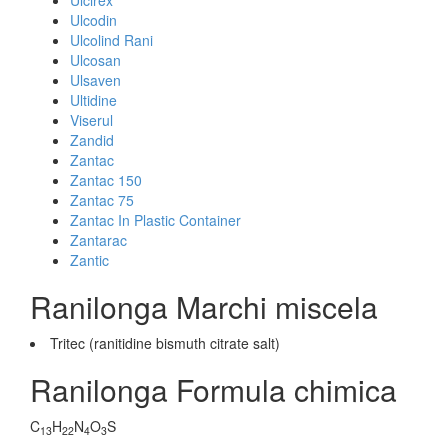
Ulcirex
Ulcodin
Ulcolind Rani
Ulcosan
Ulsaven
Ultidine
Viserul
Zandid
Zantac
Zantac 150
Zantac 75
Zantac In Plastic Container
Zantarac
Zantic
Ranilonga Marchi miscela
Tritec (ranitidine bismuth citrate salt)
Ranilonga Formula chimica
C
H
N
O
S
13
22
4
3