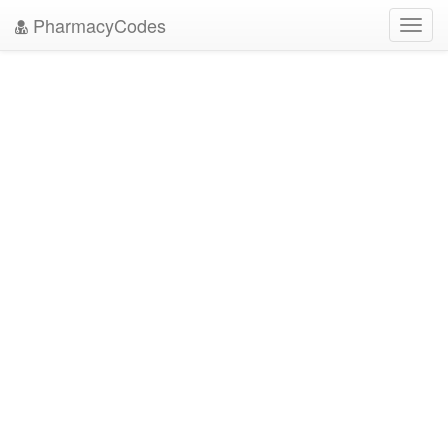
PharmacyCodes
Toggl
navig