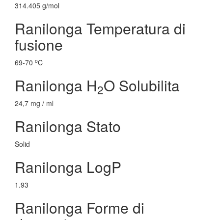
314.405 g/mol
Ranilonga Temperatura di
fusione
o
69-70
C
Ranilonga H
O Solubilita
2
24,7 mg / ml
Ranilonga Stato
Solid
Ranilonga LogP
1.93
Ranilonga Forme di