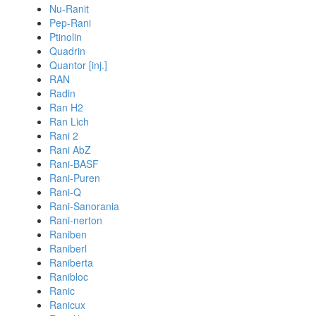
Nu-Ranit
Pep-Rani
Ptinolin
Quadrin
Quantor [inj.]
RAN
Radin
Ran H2
Ran Lich
Rani 2
Rani AbZ
Rani-BASF
Rani-Puren
Rani-Q
Rani-Sanorania
Rani-nerton
Raniben
Raniberl
Raniberta
Ranibloc
Ranic
Ranicux