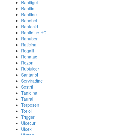
Ranitiget
Ranitin
Ranitine
Ranobel
Rantacid
Rantidine HCL
Ranuber
Raticina
Regalil
Renatac
Rozon
Rubiulcer
Santanol
Serviradine
Sostril
Tanidina
Taural
Terposen
Toriol
Trigger
Ulcecur
Ulcex