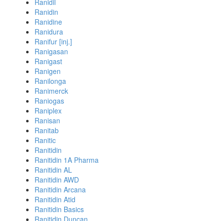
Ranidil
Ranidin
Ranidine
Ranidura
Ranifur [inj.]
Ranigasan
Ranigast
Ranigen
Ranilonga
Ranimerck
Raniogas
Raniplex
Ranisan
Ranitab
Ranitic
Ranitidin
Ranitidin 1A Pharma
Ranitidin AL
Ranitidin AWD
Ranitidin Arcana
Ranitidin Atid
Ranitidin Basics
Ranitidin Duncan