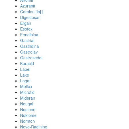
Artomil
Azuranit
Coralen [inj.]
Digestosan
Ergan
Esofex
Fendibina
Gastrial
Gastridina
Gastrolav
Gastrosedol
Kuracid
Label
Lake
Logat
Melfax
Microtid
Mideran
Neugal
Noctone
Noktome
Normon
Novo-Radinine