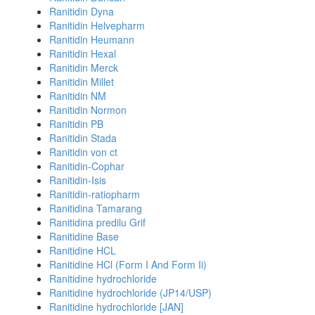
Ranitidin Dyna
Ranitidin Helvepharm
Ranitidin Heumann
Ranitidin Hexal
Ranitidin Merck
Ranitidin Millet
Ranitidin NM
Ranitidin Normon
Ranitidin PB
Ranitidin Stada
Ranitidin von ct
Ranitidin-Cophar
Ranitidin-Isis
Ranitidin-ratiopharm
Ranitidina Tamarang
Ranitidina predilu Grif
Ranitidine Base
Ranitidine HCL
Ranitidine HCl (Form I And Form Ii)
Ranitidine hydrochloride
Ranitidine hydrochloride (JP14/USP)
Ranitidine hydrochloride [JAN]