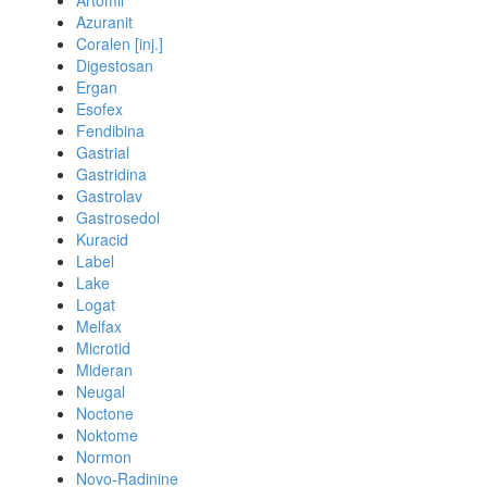
Artomil
Azuranit
Coralen [inj.]
Digestosan
Ergan
Esofex
Fendibina
Gastrial
Gastridina
Gastrolav
Gastrosedol
Kuracid
Label
Lake
Logat
Melfax
Microtid
Mideran
Neugal
Noctone
Noktome
Normon
Novo-Radinine