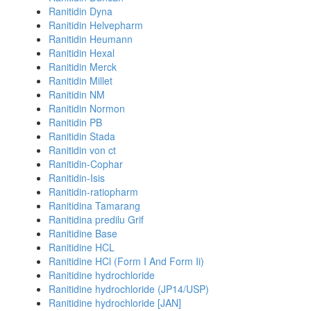
Ranitidin Dyna
Ranitidin Helvepharm
Ranitidin Heumann
Ranitidin Hexal
Ranitidin Merck
Ranitidin Millet
Ranitidin NM
Ranitidin Normon
Ranitidin PB
Ranitidin Stada
Ranitidin von ct
Ranitidin-Cophar
Ranitidin-Isis
Ranitidin-ratiopharm
Ranitidina Tamarang
Ranitidina predilu Grif
Ranitidine Base
Ranitidine HCL
Ranitidine HCl (Form I And Form Ii)
Ranitidine hydrochloride
Ranitidine hydrochloride (JP14/USP)
Ranitidine hydrochloride [JAN]