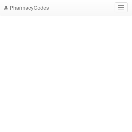
PharmacyCodes
Toggl
navig