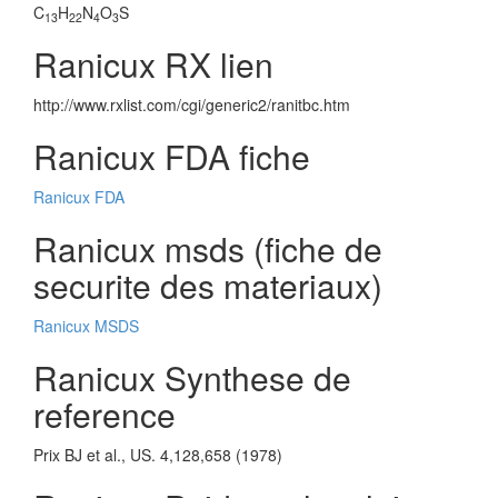
C
H
N
O
S
13
22
4
3
Ranicux RX lien
http://www.rxlist.com/cgi/generic2/ranitbc.htm
Ranicux FDA fiche
Ranicux FDA
Ranicux msds (fiche de
securite des materiaux)
Ranicux MSDS
Ranicux Synthese de
reference
Prix BJ et al., US. 4,128,658 (1978)