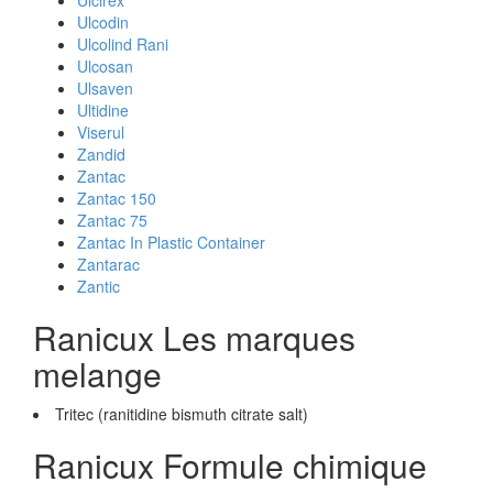
Ulcirex
Ulcodin
Ulcolind Rani
Ulcosan
Ulsaven
Ultidine
Viserul
Zandid
Zantac
Zantac 150
Zantac 75
Zantac In Plastic Container
Zantarac
Zantic
Ranicux Les marques
melange
Tritec (ranitidine bismuth citrate salt)
Ranicux Formule chimique