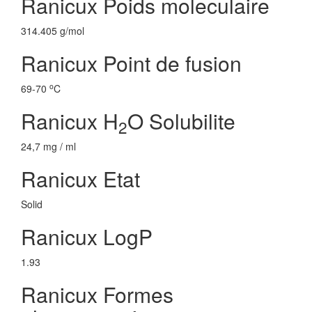
Ranicux Poids moleculaire
314.405 g/mol
Ranicux Point de fusion
o
69-70
C
Ranicux H
O Solubilite
2
24,7 mg / ml
Ranicux Etat
Solid
Ranicux LogP
1.93
Ranicux Formes