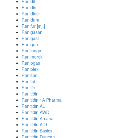
Ranidil
Ranidin
Ranidine
Ranidura
Ranifur [inj.]
Ranigasan
Ranigast
Ranigen
Ranilonga
Ranimerck
Raniogas
Raniplex
Ranisan
Ranitab
Ranitic
Ranitidin
Ranitidin 1A Pharma
Ranitidin AL
Ranitidin AWD
Ranitidin Arcana
Ranitidin Atid
Ranitidin Basics
Ranitidin Duncan