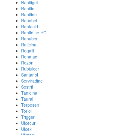
Ranitiget
Ranitin
Ranitine
Ranobel
Rantacid
Rantidine HCL
Ranuber
Raticina
Regalil
Renatac
Rozon
Rubiulcer
Santanol
Serviradine
Sostril
Tanidina
Taural
Terposen
Toriol
Trigger
Ulcecur
Ulcex