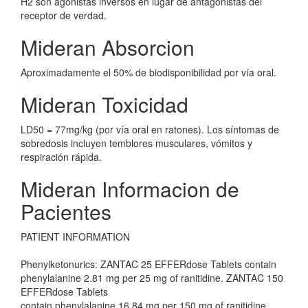
H2 son agonistas inversos en lugar de antagonistas del
receptor de verdad.
Mideran Absorcion
Aproximadamente el 50% de biodisponibilidad por vía oral.
Mideran Toxicidad
LD50 = 77mg/kg (por vía oral en ratones). Los síntomas de
sobredosis incluyen temblores musculares, vómitos y
respiración rápida.
Mideran Informacion de
Pacientes
PATIENT INFORMATION
Phenylketonurics: ZANTAC 25 EFFERdose Tablets contain
phenylalanine 2.81 mg per 25 mg of ranitidine. ZANTAC 150
EFFERdose Tablets
contain phenylalanine 16.84 mg per 150 mg of ranitidine.