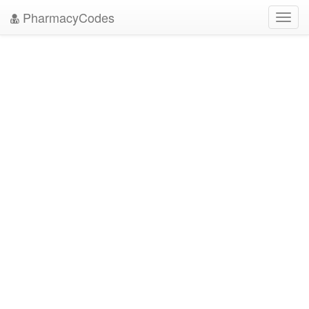
PharmacyCodes
Toggl
navig