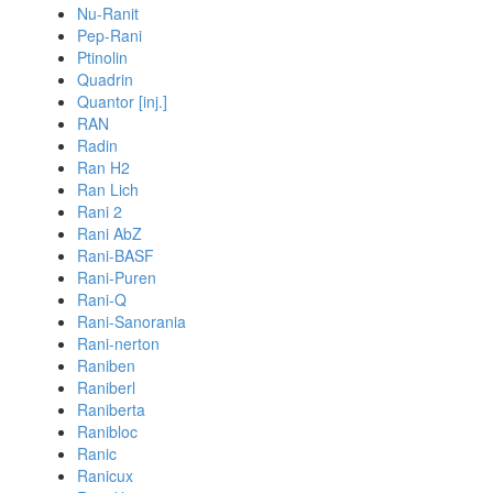
Nu-Ranit
Pep-Rani
Ptinolin
Quadrin
Quantor [inj.]
RAN
Radin
Ran H2
Ran Lich
Rani 2
Rani AbZ
Rani-BASF
Rani-Puren
Rani-Q
Rani-Sanorania
Rani-nerton
Raniben
Raniberl
Raniberta
Ranibloc
Ranic
Ranicux