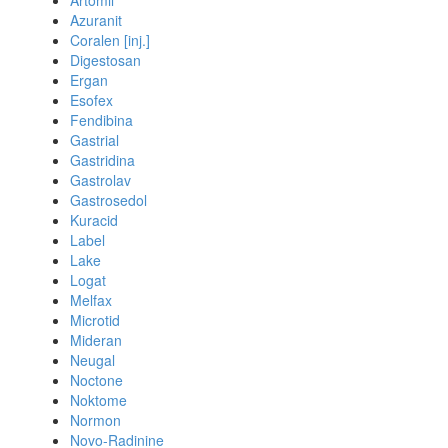
Artomil
Azuranit
Coralen [inj.]
Digestosan
Ergan
Esofex
Fendibina
Gastrial
Gastridina
Gastrolav
Gastrosedol
Kuracid
Label
Lake
Logat
Melfax
Microtid
Mideran
Neugal
Noctone
Noktome
Normon
Novo-Radinine