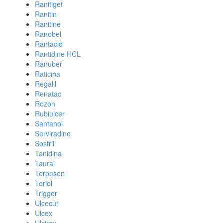
Ranitiget
Ranitin
Ranitine
Ranobel
Rantacid
Rantidine HCL
Ranuber
Raticina
Regalil
Renatac
Rozon
Rubiulcer
Santanol
Serviradine
Sostril
Tanidina
Taural
Terposen
Toriol
Trigger
Ulcecur
Ulcex