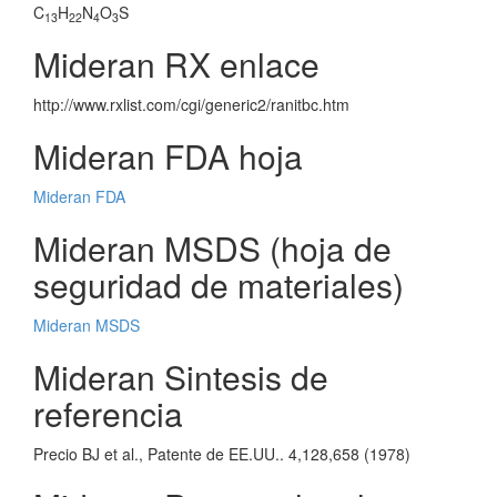
C
H
N
O
S
13
22
4
3
Mideran RX enlace
http://www.rxlist.com/cgi/generic2/ranitbc.htm
Mideran FDA hoja
Mideran FDA
Mideran MSDS (hoja de
seguridad de materiales)
Mideran MSDS
Mideran Sintesis de
referencia
Precio BJ et al., Patente de EE.UU.. 4,128,658 (1978)