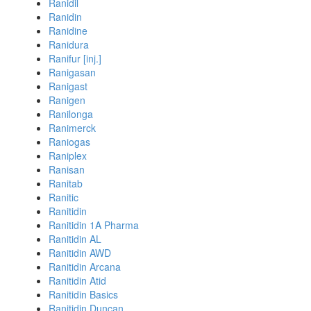
Ranidil
Ranidin
Ranidine
Ranidura
Ranifur [inj.]
Ranigasan
Ranigast
Ranigen
Ranilonga
Ranimerck
Raniogas
Raniplex
Ranisan
Ranitab
Ranitic
Ranitidin
Ranitidin 1A Pharma
Ranitidin AL
Ranitidin AWD
Ranitidin Arcana
Ranitidin Atid
Ranitidin Basics
Ranitidin Duncan