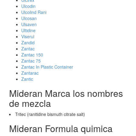
Ulcirex
Ulcodin
Ulcolind Rani
Ulcosan
Ulsaven
Ultidine
Viserul
Zandid
Zantac
Zantac 150
Zantac 75
Zantac In Plastic Container
Zantarac
Zantic
Mideran Marca los nombres
de mezcla
Tritec (ranitidine bismuth citrate salt)
Mideran Formula quimica