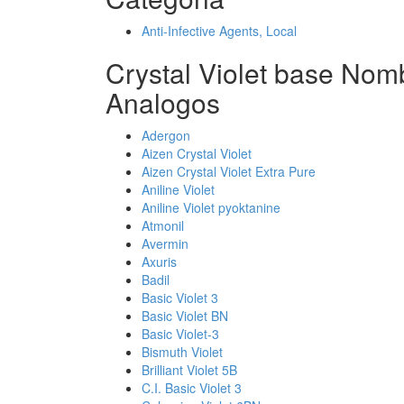
Anti-Infective Agents, Local
Crystal Violet base Nom
Analogos
Adergon
Aizen Crystal Violet
Aizen Crystal Violet Extra Pure
Aniline Violet
Aniline Violet pyoktanine
Atmonil
Avermin
Axuris
Badil
Basic Violet 3
Basic Violet BN
Basic Violet-3
Bismuth Violet
Brilliant Violet 5B
C.I. Basic Violet 3