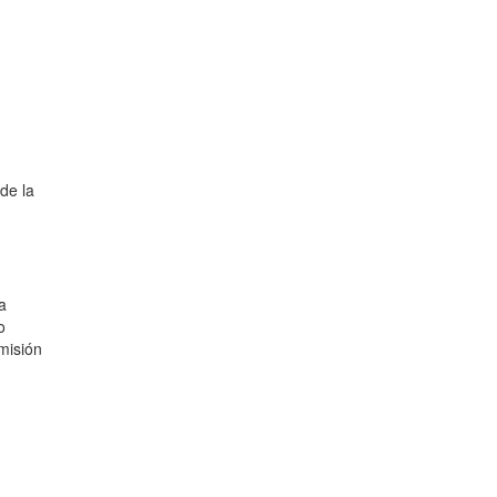
de la
a
o
misión