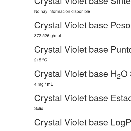
Crystal Violet base Sinte
No hay información disponible
Crystal Violet base Pes
372.526 g/mol
Crystal Violet base Punt
o
215
C
Crystal Violet base H
O 
2
4 mg / mL
Crystal Violet base Esta
Solid
Crystal Violet base Log