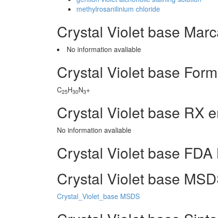
methylrosanilinium chloride
Crystal Violet base Mar
No information avaliable
Crystal Violet base For
C
H
N
+
25
30
3
Crystal Violet base RX 
No information avaliable
Crystal Violet base FDA 
Crystal Violet base MSD
Crystal_Violet_base MSDS