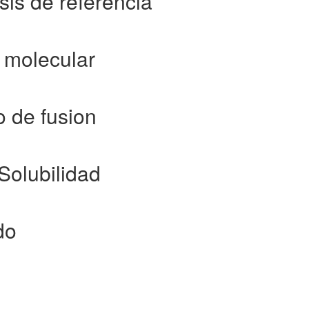
sis de referencia
o molecular
o de fusion
Solubilidad
do
P