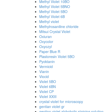
Methyl Violet 10BO
Methyl Violet 5BNO
Methyl Violet 5BO
Methyl Violet 6B
Methyl violet
Methylrosaniline chloride
Mitsui Crystal Violet
Oxiuran
Oxycolor
Oxyozyl
Paper Blue R
Plastoresin Violet 5BO
Pyoktanin
Vermicid
Vianin
Viocid
Violet 5BO
Violet 6BN
Violet CP
Violet XXIII
crystal violet for microscopy
gentian violet gr
gention violet alchoholic staining solution