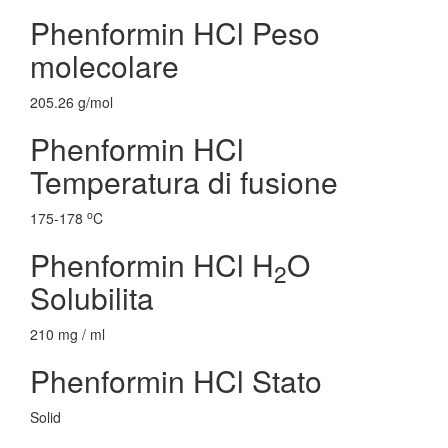
Phenformin HCl Peso
molecolare
205.26 g/mol
Phenformin HCl
Temperatura di fusione
o
175-178
C
Phenformin HCl H
O
2
Solubilita
210 mg / ml
Phenformin HCl Stato
Solid