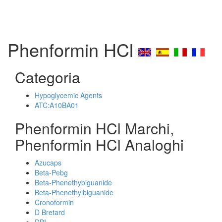
Phenformin HCl
Categoria
Hypoglycemic Agents
ATC:A10BA01
Phenformin HCl Marchi,
Phenformin HCl Analoghi
Azucaps
Beta-Pebg
Beta-Phenethybiguanide
Beta-Phenethylbiguanide
Cronoformin
D Bretard