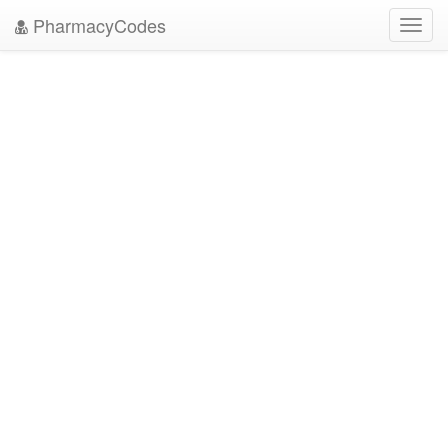
PharmacyCodes
Toggl
navig