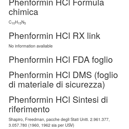
Phenformin HCl Formula
chimica
C
H
N
10
15
5
Phenformin HCl RX link
No information avaliable
Phenformin HCl FDA foglio
Phenformin HCl DMS (foglio
di materiale di sicurezza)
Phenformin HCl Sintesi di
riferimento
Shapiro, Freedman, pacche degli Stati Uniti. 2.961.377,
3.057.780 (1960, 1962 sia per USV)