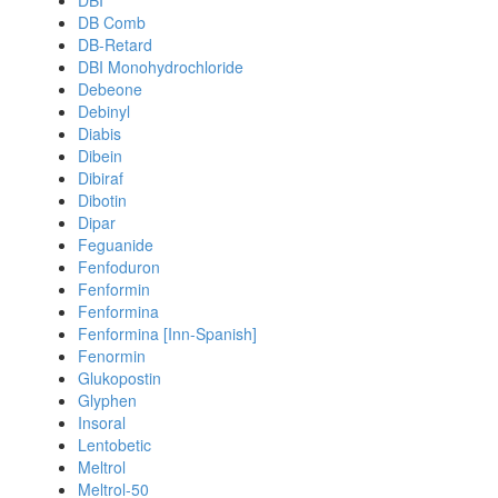
DBI
DB Comb
DB-Retard
DBI Monohydrochloride
Debeone
Debinyl
Diabis
Dibein
Dibiraf
Dibotin
Dipar
Feguanide
Fenfoduron
Fenformin
Fenformina
Fenformina [Inn-Spanish]
Fenormin
Glukopostin
Glyphen
Insoral
Lentobetic
Meltrol
Meltrol-50