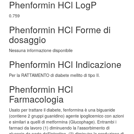
Phenformin HCl LogP
0.759
Phenformin HCl Forme di
dosaggio
Nessuna informazione disponibile
Phenformin HCl Indicazione
Per la RATTAMENTO di diabete mellito di tipo II.
Phenformin HCl
Farmacologia
Usato per trattare il diabete, fenformina è una biguanide
(contiene 2 gruppi guanidino) agente ipoglicemico con azioni
e similari a quelli di metformina (Glucophage). Entrambi i
farmaci da lavoro (1) diminuendo la l'assorbimento di
glucosio da parte dell'intestino, (2) diminuire la produzione di