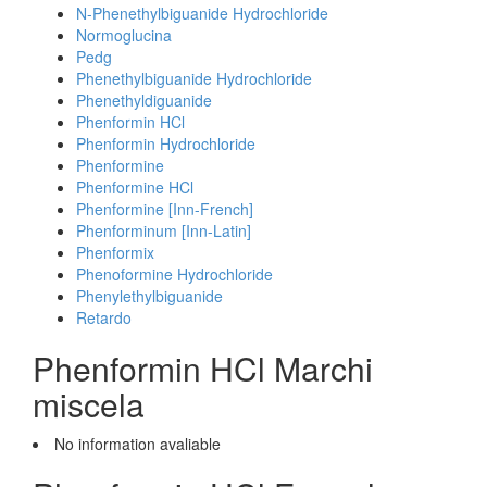
N-Phenethylbiguanide Hydrochloride
Normoglucina
Pedg
Phenethylbiguanide Hydrochloride
Phenethyldiguanide
Phenformin HCl
Phenformin Hydrochloride
Phenformine
Phenformine HCl
Phenformine [Inn-French]
Phenforminum [Inn-Latin]
Phenformix
Phenoformine Hydrochloride
Phenylethylbiguanide
Retardo
Phenformin HCl Marchi
miscela
No information avaliable