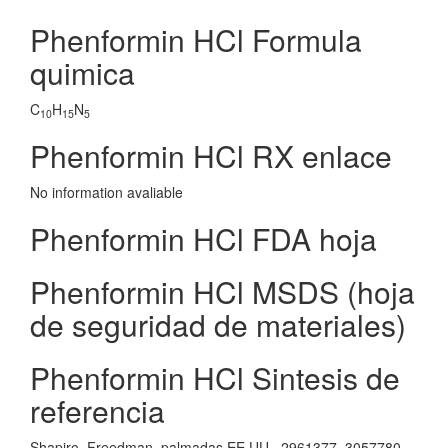
Phenformin HCl Formula
quimica
C
H
N
10
15
5
Phenformin HCl RX enlace
No information avaliable
Phenformin HCl FDA hoja
Phenformin HCl MSDS (hoja
de seguridad de materiales)
Phenformin HCl Sintesis de
referencia
Shapiro, Freedman, palmadas EE.UU.. 2961377, 3057780