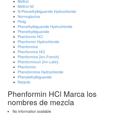
Meltrol
Meltrol-50
N-Phenethylbiguanide Hydrochloride
Normoglucina
Pedg
Phenethylbiguanide Hydrochloride
Phenethyldiguanide
Phenformin HCl
Phenformin Hydrochloride
Phenformine
Phenformine HCl
Phenformine [Inn-French]
Phenforminum [Inn-Latin]
Phenformix
Phenoformine Hydrochloride
Phenylethylbiguanide
Retardo
Phenformin HCl Marca los
nombres de mezcla
No information avaliable