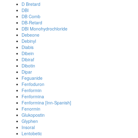
D Bretard
DBI
DB Comb
DB-Retard
DBI Monohydrochloride
Debeone
Debinyl
Diabis
Dibein
Dibiraf
Dibotin
Dipar
Feguanide
Fenfoduron
Fenformin
Fenformina
Fenformina [Inn-Spanish]
Fenormin
Glukopostin
Glyphen
Insoral
Lentobetic