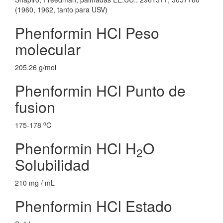
(1960, 1962, tanto para USV)
Phenformin HCl Peso
molecular
205.26 g/mol
Phenformin HCl Punto de
fusion
o
175-178
C
Phenformin HCl H
O
2
Solubilidad
210 mg / mL
Phenformin HCl Estado