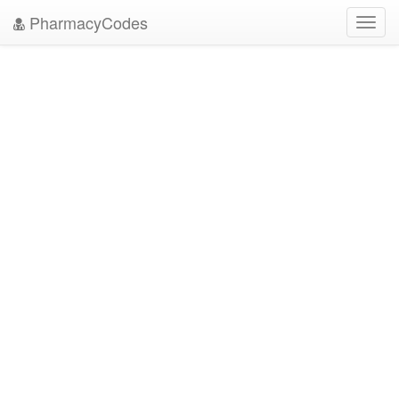
PharmacyCodes
Toggl
navig