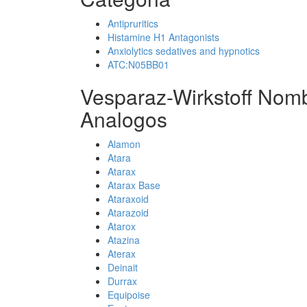
Antipruritics
Histamine H1 Antagonists
Anxiolytics sedatives and hypnotics
ATC:N05BB01
Vesparaz-Wirkstoff Nomb
Analogos
Alamon
Atara
Atarax
Atarax Base
Ataraxoid
Atarazoid
Atarox
Atazina
Aterax
Deinait
Durrax
Equipoise