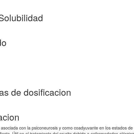
Solubilidad
do
as de dosificacion
acion
ión asociada con la psiconeurosis y como coadyuvante en los estados de
esta. Útil en el tratamiento del prurito debido a enfermedades alérgic