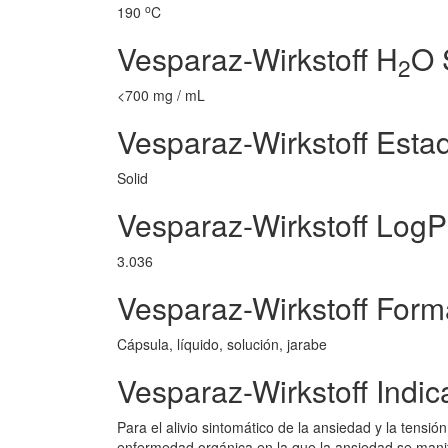
o
190
C
Vesparaz-Wirkstoff H
O 
2
<700 mg / mL
Vesparaz-Wirkstoff Esta
Solid
Vesparaz-Wirkstoff LogP
3.036
Vesparaz-Wirkstoff Form
Cápsula, líquido, solución, jarabe
Vesparaz-Wirkstoff Indic
Para el alivio sintomático de la ansiedad y la tens
enfermedad orgánica en la que la ansiedad se manifi