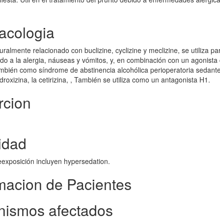
acologia
uralmente relacionado con buclizine, cyclizine y meclizine, se utiliza pa
bido a la alergia, náuseas y vómitos, y, en combinación con un agonista 
 también como síndrome de abstinencia alcohólica perioperatoria sedant
droxizina, la cetirizina, , También se utiliza como un antagonista H1.
rcion
idad
eexposición incluyen hypersedation.
rmacion de Pacientes
nismos afectados