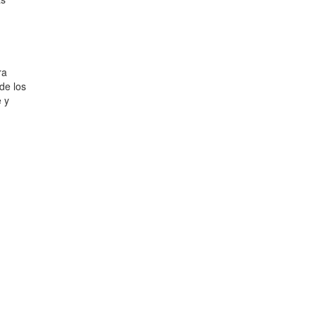
ra
de los
e y