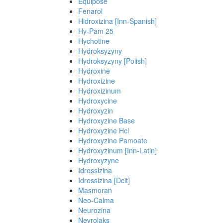
Equipose
Fenarol
Hidroxizina [Inn-Spanish]
Hy-Pam 25
Hychotine
Hydroksyzyny
Hydroksyzyny [Polish]
Hydroxine
Hydroxizine
Hydroxizinum
Hydroxycine
Hydroxyzin
Hydroxyzine Base
Hydroxyzine Hcl
Hydroxyzine Pamoate
Hydroxyzinum [Inn-Latin]
Hydroxyzyne
Idrossizina
Idrossizina [Dcit]
Masmoran
Neo-Calma
Neurozina
Nevrolaks