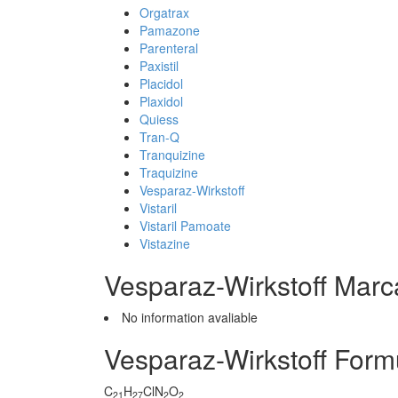
Orgatrax
Pamazone
Parenteral
Paxistil
Placidol
Plaxidol
Quiess
Tran-Q
Tranquizine
Traquizine
Vesparaz-Wirkstoff
Vistaril
Vistaril Pamoate
Vistazine
Vesparaz-Wirkstoff Marc
No information avaliable
Vesparaz-Wirkstoff Form
C
H
ClN
O
21
27
2
2