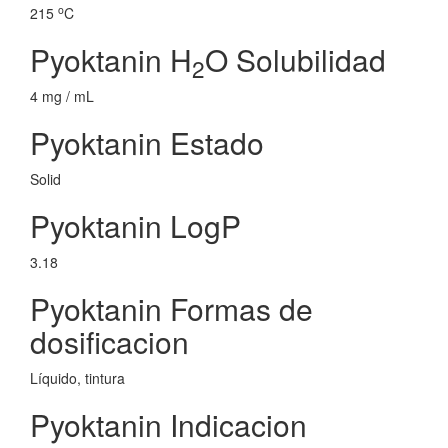
o
215
C
Pyoktanin H
O Solubilidad
2
4 mg / mL
Pyoktanin Estado
Solid
Pyoktanin LogP
3.18
Pyoktanin Formas de
dosificacion
Líquido, tintura
Pyoktanin Indicacion