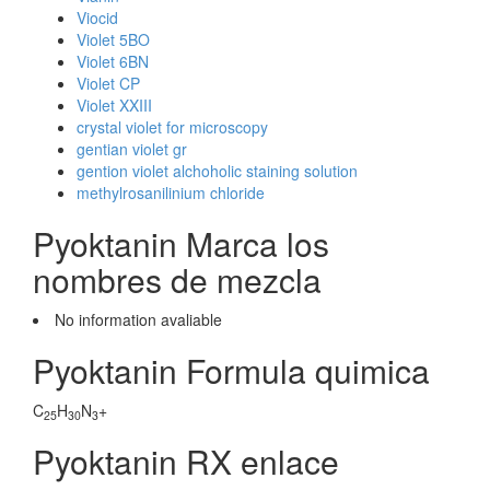
Viocid
Violet 5BO
Violet 6BN
Violet CP
Violet XXIII
crystal violet for microscopy
gentian violet gr
gention violet alchoholic staining solution
methylrosanilinium chloride
Pyoktanin Marca los
nombres de mezcla
No information avaliable
Pyoktanin Formula quimica
C
H
N
+
25
30
3
Pyoktanin RX enlace