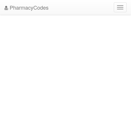
PharmacyCodes
Toggl
navig