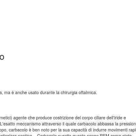
io
ma, ma è anche usato durante la chirurgia oftalmica.
tici) agente che produce costrizione del corpo ciliare dell'iride e
 L'esatto meccanismo attraverso il quale carbacolo abbassa la pressio
opo, carbacolo è ben noto per la sua capacità di indurre movimenti rapi
reticolare pontina. . Carbacolo suscita questo sonno REM come stato