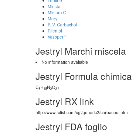
Lentine
Miostat
Mistura C
Moryl
P. V. Carbachol
Rilentol
Vasoperif
Jestryl Marchi miscela
No information avaliable
Jestryl Formula chimica
C
H
N
O
+
6
15
2
2
Jestryl RX link
http://www.rxlist.com/cgi/generic2/carbachol.htm
Jestryl FDA foglio