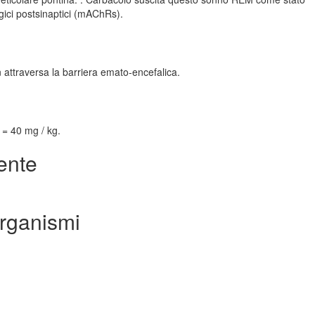
rgici postsinaptici (mAChRs).
n attraversa la barriera emato-encefalica.
 = 40 mg / kg.
iente
organismi