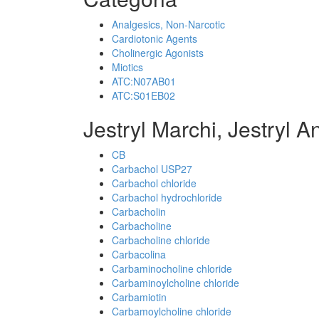
Analgesics, Non-Narcotic
Cardiotonic Agents
Cholinergic Agonists
Miotics
ATC:N07AB01
ATC:S01EB02
Jestryl Marchi, Jestryl A
CB
Carbachol USP27
Carbachol chloride
Carbachol hydrochloride
Carbacholin
Carbacholine
Carbacholine chloride
Carbacolina
Carbaminocholine chloride
Carbaminoylcholine chloride
Carbamiotin
Carbamoylcholine chloride