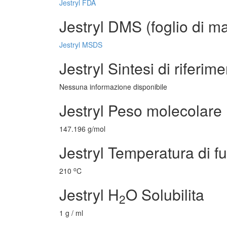
Jestryl FDA
Jestryl DMS (foglio di ma
Jestryl MSDS
Jestryl Sintesi di riferim
Nessuna informazione disponibile
Jestryl Peso molecolare
147.196 g/mol
Jestryl Temperatura di f
o
210
C
Jestryl H
O Solubilita
2
1 g / ml