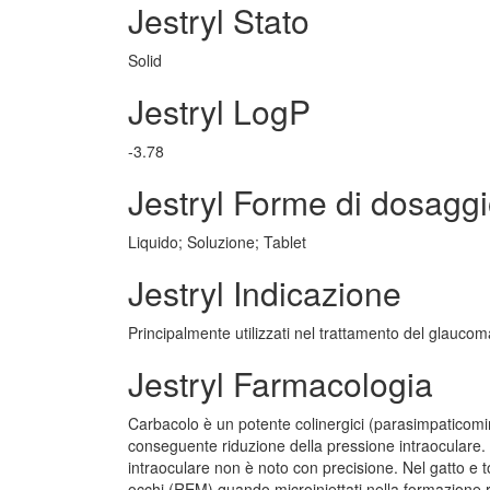
Jestryl Stato
Solid
Jestryl LogP
-3.78
Jestryl Forme di dosagg
Liquido; Soluzione; Tablet
Jestryl Indicazione
Principalmente utilizzati nel trattamento del glauco
Jestryl Farmacologia
Carbacolo è un potente colinergici (parasimpaticomime
conseguente riduzione della pressione intraoculare.
intraoculare non è noto con precisione. Nel gatto e t
occhi (REM) quando microiniettati nella formazione 