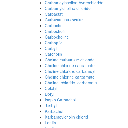
Carbamoylcholine-hydrochloride
Carbamylcholine chloride
Carbastat
Carbastat intraocular
Carbochol
Carbocholin
Carbocholine
Carboptic
Carbyl
Carcholin
Choline carbamate chloride
Choline chloride carbamate
Choline chloride, carbamoyl-
Choline chlorine carbamate
Choline, chloride, carbamate
Coletyl
Doryl
Isopto Carbachol
Jestryl
Karbachol
Karbamoylcholin chlorid
Lentin