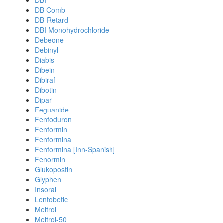
DBI
DB Comb
DB-Retard
DBI Monohydrochloride
Debeone
Debinyl
Diabis
Dibein
Dibiraf
Dibotin
Dipar
Feguanide
Fenfoduron
Fenformin
Fenformina
Fenformina [Inn-Spanish]
Fenormin
Glukopostin
Glyphen
Insoral
Lentobetic
Meltrol
Meltrol-50