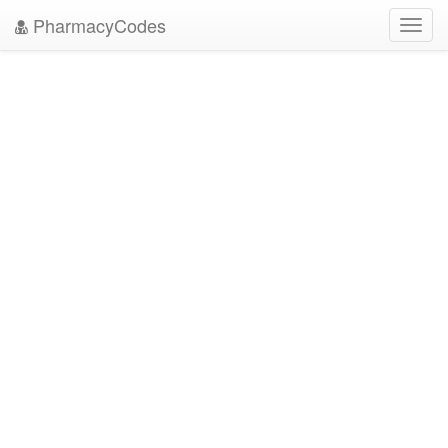
PharmacyCodes
Toggl
navig