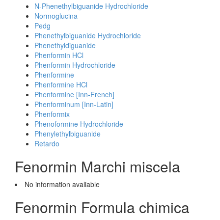
N-Phenethylbiguanide Hydrochloride
Normoglucina
Pedg
Phenethylbiguanide Hydrochloride
Phenethyldiguanide
Phenformin HCl
Phenformin Hydrochloride
Phenformine
Phenformine HCl
Phenformine [Inn-French]
Phenforminum [Inn-Latin]
Phenformix
Phenoformine Hydrochloride
Phenylethylbiguanide
Retardo
Fenormin Marchi miscela
No information avaliable
Fenormin Formula chimica