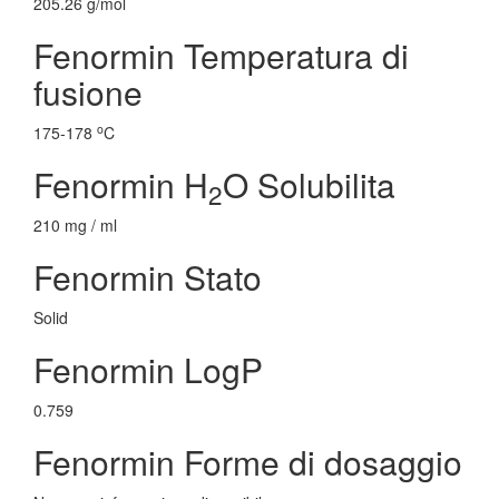
205.26 g/mol
Fenormin Temperatura di
fusione
o
175-178
C
Fenormin H
O Solubilita
2
210 mg / ml
Fenormin Stato
Solid
Fenormin LogP
0.759
Fenormin Forme di dosaggio