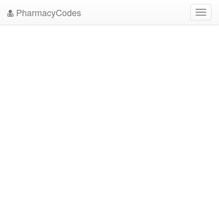
PharmacyCodes
Toggl
navig