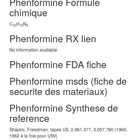
Phenformine Formule
chimique
C
H
N
10
15
5
Phenformine RX lien
No information avaliable
Phenformine FDA fiche
Phenformine msds (fiche de
securite des materiaux)
Phenformine Synthese de
reference
Shapiro, Freedman, tapes US. 2.961.377, 3.057.780 (1960,
1962 à la fois pour USV)