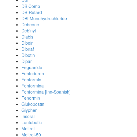
DBI
DB Comb
DB-Retard
DBI Monohydrochloride
Debeone
Debinyl
Diabis
Dibein
Dibiraf
Dibotin
Dipar
Feguanide
Fenfoduron
Fenformin
Fenformina
Fenformina [Inn-Spanish]
Fenormin
Glukopostin
Glyphen
Insoral
Lentobetic
Meltrol
Meltrol-50