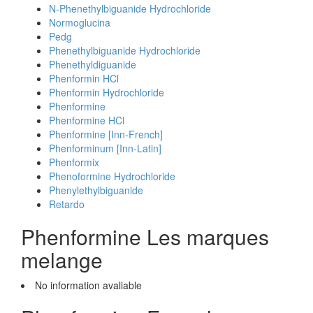
N-Phenethylbiguanide Hydrochloride
Normoglucina
Pedg
Phenethylbiguanide Hydrochloride
Phenethyldiguanide
Phenformin HCl
Phenformin Hydrochloride
Phenformine
Phenformine HCl
Phenformine [Inn-French]
Phenforminum [Inn-Latin]
Phenformix
Phenoformine Hydrochloride
Phenylethylbiguanide
Retardo
Phenformine Les marques
melange
No information avaliable