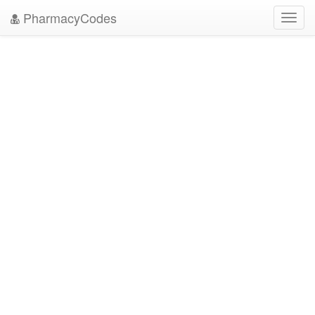
PharmacyCodes
Toggl
navig