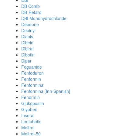
DBI
DB Comb
DB-Retard
DBI Monohydrochloride
Debeone
Debinyl
Diabis
Dibein
Dibiraf
Dibotin
Dipar
Feguanide
Fenfoduron
Fenformin
Fenformina
Fenformina [Inn-Spanish]
Fenormin
Glukopostin
Glyphen
Insoral
Lentobetic
Meltrol
Meltrol-50