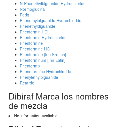
N-Phenethylbiguanide Hydrochloride
Normoglucina
Pedg
Phenethylbiguanide Hydrochloride
Phenethyldiguanide
Phenformin HCl
Phenformin Hydrochloride
Phenformine
Phenformine HCl
Phenformine [Inn-French]
Phenforminum [Inn-Latin]
Phenformix
Phenoformine Hydrochloride
Phenylethylbiguanide
Retardo
Dibiraf Marca los nombres
de mezcla
No information avaliable