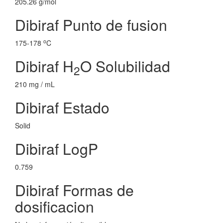
205.26 g/mol
Dibiraf Punto de fusion
o
175-178
C
Dibiraf H
O Solubilidad
2
210 mg / mL
Dibiraf Estado
Solid
Dibiraf LogP
0.759
Dibiraf Formas de
dosificacion