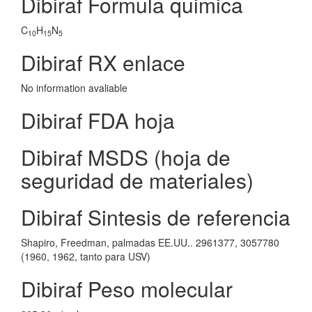
Dibiraf Formula quimica
C
H
N
10
15
5
Dibiraf RX enlace
No information avaliable
Dibiraf FDA hoja
Dibiraf MSDS (hoja de
seguridad de materiales)
Dibiraf Sintesis de referencia
Shapiro, Freedman, palmadas EE.UU.. 2961377, 3057780
(1960, 1962, tanto para USV)
Dibiraf Peso molecular