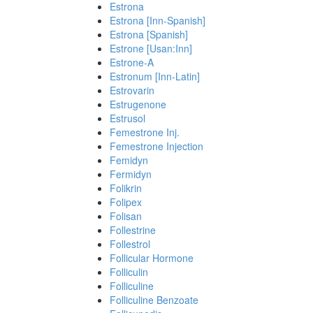
Estrona
Estrona [Inn-Spanish]
Estrona [Spanish]
Estrone [Usan:Inn]
Estrone-A
Estronum [Inn-Latin]
Estrovarin
Estrugenone
Estrusol
Femestrone Inj.
Femestrone Injection
Femidyn
Fermidyn
Folikrin
Folipex
Folisan
Follestrine
Follestrol
Follicular Hormone
Folliculin
Folliculine
Folliculine Benzoate