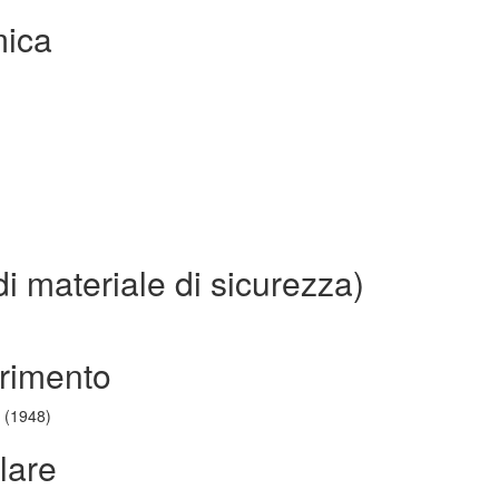
mica
 materiale di sicurezza)
erimento
3 (1948)
lare