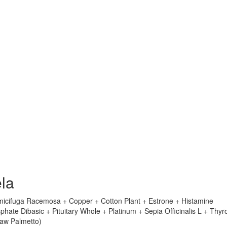
la
imicifuga Racemosa + Copper + Cotton Plant + Estrone + Histamine
te Dibasic + Pituitary Whole + Platinum + Sepia Officinalis L + Thyro
Saw Palmetto)