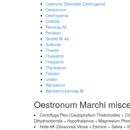
Oestrone [Steroidal Oestrogens]
Oestronum
Oestroperos
Ovifollin
Penncap M
Perlatan
Sinafid M-48
Solliculin
Theelin
Thelestrin
Thelykinin
Thynestron
Tokokin
Unden
Wynestron
Wynestronpencap M
Oestronum Marchi misce
Cimicifuga Plex (Caulophyllum Thalictroides + C
Dihydrochloride + Hypothalamus + Magnesium Phospha
Holis 98 (Dioscorea Vilosa + Estrone + Salvia + 