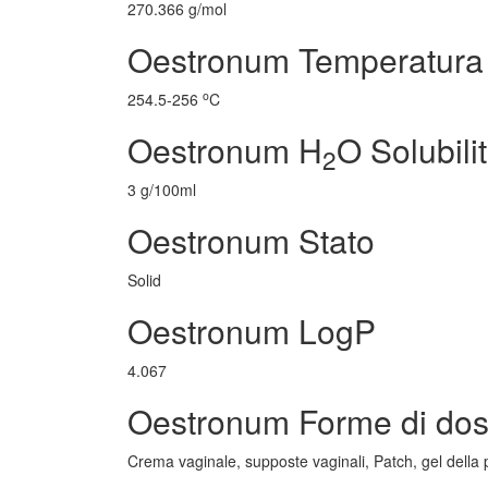
270.366 g/mol
Oestronum Temperatura 
o
254.5-256
C
Oestronum H
O Solubili
2
3 g/100ml
Oestronum Stato
Solid
Oestronum LogP
4.067
Oestronum Forme di do
Crema vaginale, supposte vaginali, Patch, gel della p