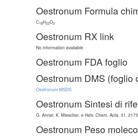
Oestronum Formula chi
C
H
O
18
22
2
Oestronum RX link
No information avaliable
Oestronum FDA foglio
Oestronum DMS (foglio di
Oestronum MSDS
Oestronum Sintesi di rif
G. Anner, K. Miescher, e Helv. Chem. Acta. 31, 217
Oestronum Peso moleco