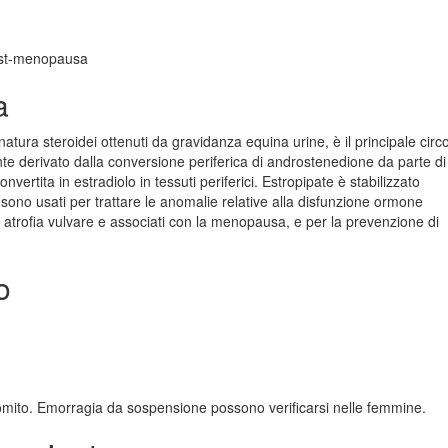
post-menopausa
a
atura steroidei ottenuti da gravidanza equina urine, è il principale circ
 derivato dalla conversione periferica di androstenedione da parte di
vertita in estradiolo in tessuti periferici. Estropipate è stabilizzato
 sono usati per trattare le anomalie relative alla disfunzione ormone
, atrofia vulvare e associati con la menopausa, e per la prevenzione di
o
ito. Emorragia da sospensione possono verificarsi nelle femmine.