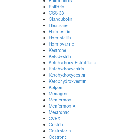
Follicunodis
Follidrin
GSS 33
Glandubolin
Hiestrone
Hormestrin
Hormofollin
Hormovarine
Kestrone
Ketodestrin
Ketohydroxy-Estratriene
Ketohydroxyestrin
Ketohydroxyoestrin
Ketophydroxyestrin
Kolpon
Menagen
Menformon
Menformon A
Mestronaq
OVEX
Oestrin
Oestroform
Oestrone