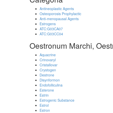
Antineoplastic Agents
Osteoporosis Prophylactic
Anti-menopausal Agents
Estrogens
ATC:G03CA07
ATC:G03CC04
Oestronum Marchi, Oest
Aquacrine
Crinovaryl
Cristallovar
Crystogen
Destrone
Disynformon
Endofolliculina
Esterone
Estrin
Estrogenic Substance
Estrol
Estron