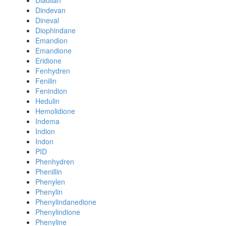
Diadilan
Dindevan
Dineval
Diophindane
Emandion
Emandione
Eridione
Fenhydren
Fenilin
Fenindion
Hedulin
Hemolidione
Indema
Indion
Indon
PID
Phenhydren
Phenillin
Phenylen
Phenylin
Phenylindanedione
Phenylindione
Phenyline