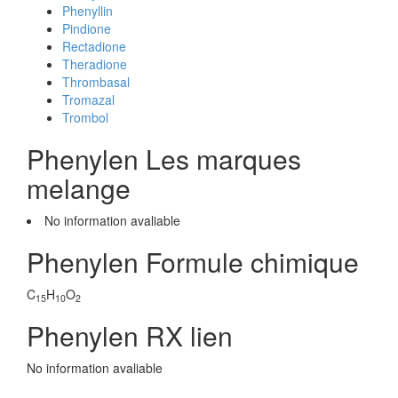
Phenyllin
Pindione
Rectadione
Theradione
Thrombasal
Tromazal
Trombol
Phenylen Les marques
melange
No information avaliable
Phenylen Formule chimique
C
H
O
15
10
2
Phenylen RX lien
No information avaliable