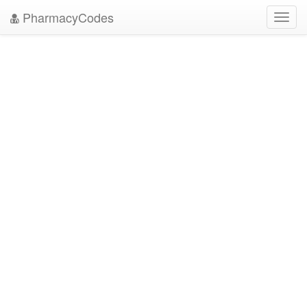
PharmacyCodes
Toggl
navig