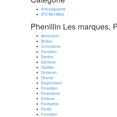
Anticoagulants
ATC:B01AA02
Phenillin Les marques, P
Athrombon
Bindan
Cronodione
Danedion
Danilon
Danilone
Diadilan
Dindevan
Dineval
Diophindane
Emandion
Emandione
Eridione
Fenhydren
Fenilin
Fenindion