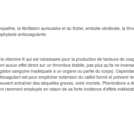
athie, la fibrillation auriculaire et du flutter, embolie cérébrale, la t
rophylaxie anticoagulante.
 la vitamine K qui est nécessaire pour la production de facteurs de coa
nt aucun effet direct sur un thrombus établie, pas plus qu'ils ne inverse
gation sanguine inadéquate à un organe ou partie du corps). Cependa
anticoagulant est pour empêcher extension du caillot formé et prévenir le
uvent entraîner des séquelles graves, voire mortels. Phenindione a d
nant rarement employée en raison de sa forte incidence d'effets indésira