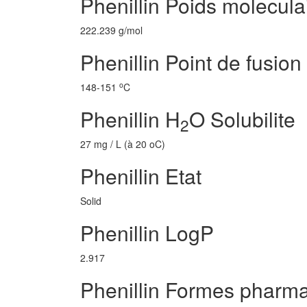
Phenillin Poids molecula
222.239 g/mol
Phenillin Point de fusion
o
148-151
C
Phenillin H
O Solubilite
2
27 mg / L (à 20 oC)
Phenillin Etat
Solid
Phenillin LogP
2.917
Phenillin Formes pharm