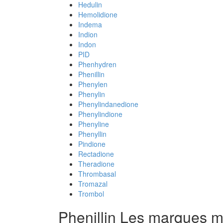
Hedulin
Hemolidione
Indema
Indion
Indon
PID
Phenhydren
Phenillin
Phenylen
Phenylin
Phenylindanedione
Phenylindione
Phenyline
Phenyllin
Pindione
Rectadione
Theradione
Thrombasal
Tromazal
Trombol
Phenillin Les marques 