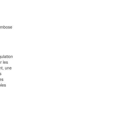
hrombose
gulation
r les
nt, une
s
es
bles