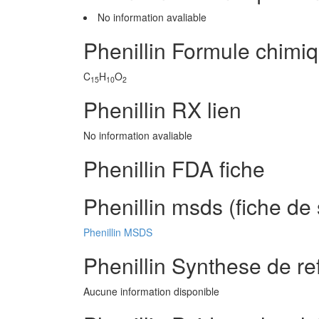
No information avaliable
Phenillin Formule chimi
C
H
O
15
10
2
Phenillin RX lien
No information avaliable
Phenillin FDA fiche
Phenillin msds (fiche de
Phenillin MSDS
Phenillin Synthese de r
Aucune information disponible