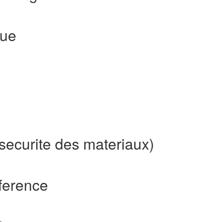
que
 securite des materiaux)
eference