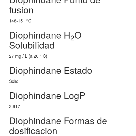
fusion
o
148-151
C
Diophindane H
O
2
Solubilidad
27 mg / L (a 20 ° C)
Diophindane Estado
Solid
Diophindane LogP
2.917
Diophindane Formas de
dosificacion