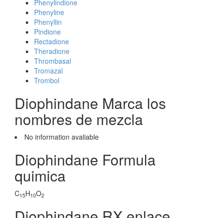
Phenylindione
Phenyline
Phenyllin
Pindione
Rectadione
Theradione
Thrombasal
Tromazal
Trombol
Diophindane Marca los
nombres de mezcla
No information avaliable
Diophindane Formula
quimica
C
H
O
15
10
2
Diophindane RX enlace