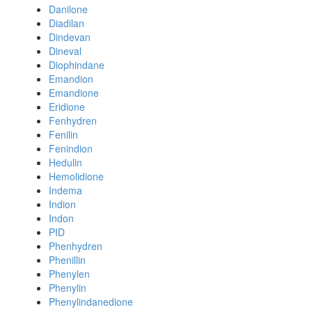
Danilone
Diadilan
Dindevan
Dineval
Diophindane
Emandion
Emandione
Eridione
Fenhydren
Fenilin
Fenindion
Hedulin
Hemolidione
Indema
Indion
Indon
PID
Phenhydren
Phenillin
Phenylen
Phenylin
Phenylindanedione