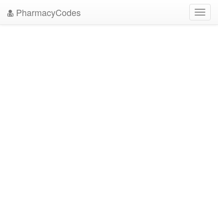
PharmacyCodes
Toggl
navig