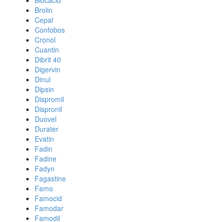
Blocacid
Brolin
Cepal
Confobos
Cronol
Cuantin
Dibrit 40
Digervin
Dinul
Dipsin
Dispromil
Dispronil
Duovel
Durater
Evatin
Fadin
Fadine
Fadyn
Fagastine
Famo
Famocid
Famodar
Famodil