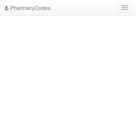
PharmacyCodes
Toggl
navig