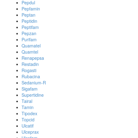
Pepdul
Pepfamin
Peptan
Peptidin
Peptifam
Pepzan
Purifam
Quamatel
Quamtel
Renapepsa
Restadin
Rogasti
Rubacina
Sedanium-R
Sigafam
Supertidine
Tairal
Tamin
Tipodex
Topcid
Ulcatif
Ulceprax